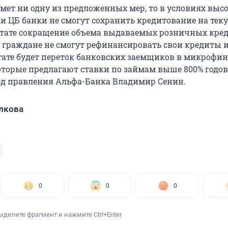
имет ни одну из предложенных мер, то в условиях выс
и ЦБ банки не смогут сохранить кредитование на тек
льтате сокращение объема выдаваемых розничных кре
, граждане не смогут рефинансировать свои кредиты и
ьтате будет переток банковских заемщиков в микрофи
оторые предлагают ставки по займам выше 800% годов
д правления Альфа-Банка Владимир Сенин.
лкова
0
0
0
ыделите фрагмент и нажмите Ctrl+Enter