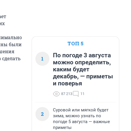
ает
их
ксимально
ТОП 5
лжны были
ышения
По погоде 3 августа
1
 сделать
можно определить,
каким будет
декабрь, — приметы
и поверья
87 213
11
Суровой или мягкой будет
2
зима, можно узнать по
погоде 5 августа — важные
приметы