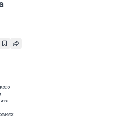
а
кого
и
дита
ловиях