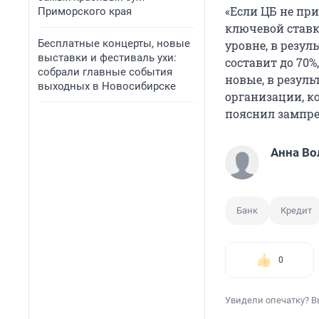
«Если ЦБ не пр
Приморского края
ключевой ставк
Бесплатные концерты, новые
уровне, в резу
выставки и фестиваль ухи:
составит до 70%
собрали главные события
новые, в резул
выходных в Новосибирске
организации, к
пояснил зампре
Анна Во
Банк
Кредит
0
Увидели опечатку? В