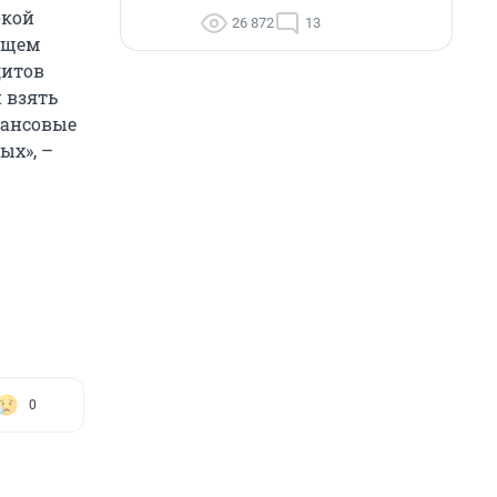
окой
26 872
13
ущем
дитов
 взять
нансовые
ых», –
0