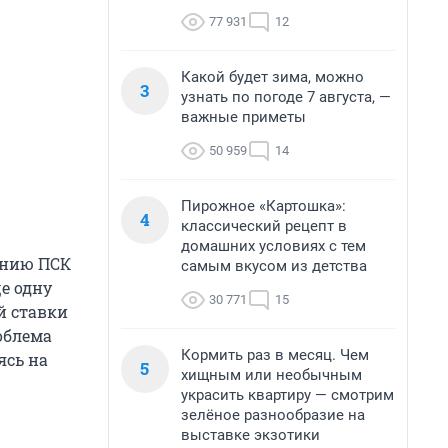
77 931
12
Какой будет зима, можно
3
узнать по погоде 7 августа, —
важные приметы
50 959
14
Пирожное «Картошка»:
4
классический рецепт в
домашних условиях с тем
ению ПСК
самым вкусом из детства
е одну
30 771
15
й ставки
роблема
Кормить раз в месяц. Чем
ясь на
5
хищным или необычным
украсить квартиру — смотрим
зелёное разнообразие на
выставке экзотики