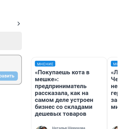
МНЕНИЕ
МНЕНИ
«Покупаешь кота в
«Люди
равить
мешке»:
Чем п
предприниматель
непон
рассказала, как на
герои
самом деле устроен
застр
бизнес со складами
мисти
дешевых товаров
Наталья Шорохова