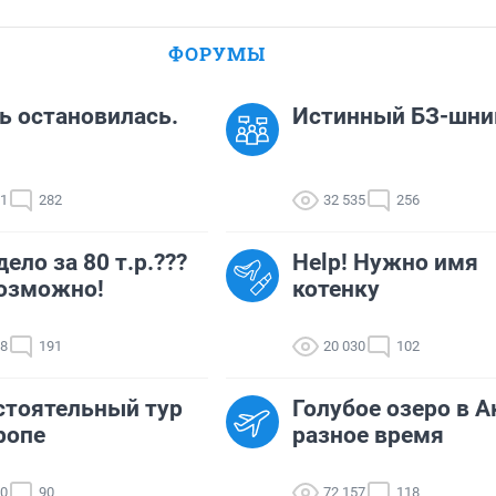
ФОРУМЫ
 остановилась.
Истинный БЗ-шни
31
282
32 535
256
дело за 80 т.р.???
Help! Нужно имя
озможно!
котенку
28
191
20 030
102
тоятельный тур
Голубое озеро в А
ропе
разное время
10
90
72 157
118