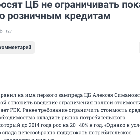
осят ЦБ не ограничивать пок
по розничным кредитам
127
 комментарий
равил на имя первого зампреда ЦБ Алексея Симановс
бой отложить введение ограничения полной стоимост
щает РБК. Ранее требование ограничить стоимость кре
обходимостью охладить рынок потребительского
оторый до 2014 года рос на 20–40% в год. «Однако в ус
 спада целесообразно поддержать потребительское
– говорится в письме.