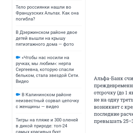
Тело россиянки нашли во
Французских Альпах. Как она
погибла?
В Дзержинском районе двое
детей вышли на крышу
пятиэтажного дома — фото
«Чтобы нас носили на
ручках, мы любим»: нерпа
Сергеевна, которую спасли
бельком, стала звездой Сети.
Альфа-Банк счи
Видео
преждевременно
отсрочку (до 1 
В Калининском районе
не на одну трет
неизвестный сорвал цепочку
возникнет с кр
с женщины — видео
последние расч
Тигры на пляже и 300 оленей
превышать 25–35
в дикой природе: топ-24
самых красивых бухт