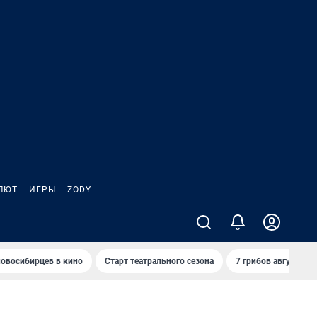
ЛЮТ
ИГРЫ
ZODY
овосибирцев в кино
Старт театрального сезона
7 грибов августа