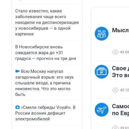
Стало известно, какие
заболевания чаще всего
находили на диспансеризации
у новосибирцев — в одной
Мысль
картинке
В Новосибирске вновь
43 0
ожидается жара до +31
градуса — прогноз на три дня
Свое 
Всю Москву напугал
Это в
загадочный взрыв: его звук
слышали везде, а причина
неизвестна. Что это могло
43 1
быть
Самос
«Смели гибриды Voyah». В
по Ев
России возник дефицит
электромобилей
39 6