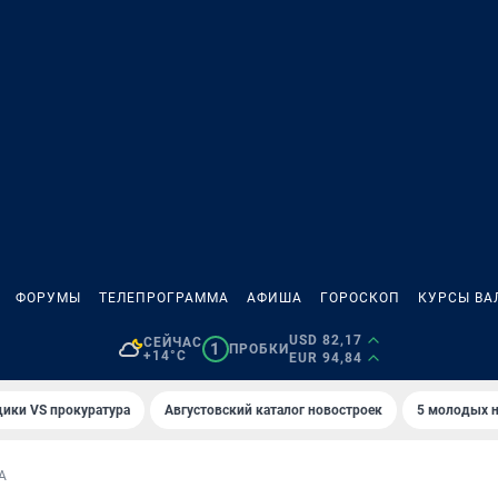
ФОРУМЫ
ТЕЛЕПРОГРАММА
АФИША
ГОРОСКОП
КУРСЫ ВА
USD 82,17
СЕЙЧАС
1
ПРОБКИ
+14°C
EUR 94,84
ики VS прокуратура
Августовский каталог новостроек
5 молодых н
А