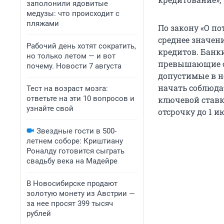
заполонили ядовитые
медузы: что происходит с
пляжами
По закону «О п
среднее значен
Рабочий день хотят сократить,
кредитов. Банки
но только летом — и вот
превышающие ср
почему. Новости 7 августа
допустимые в но
начать соблюда
Тест на возраст мозга:
ответьте на эти 10 вопросов и
ключевой ставк
узнайте свой
отсрочку до 1 ию
Звездные гости в 500-
летнем соборе: Криштиану
Роналду готовится сыграть
свадьбу века на Мадейре
В Новосибирске продают
золотую монету из Австрии —
за нее просят 399 тысяч
рублей