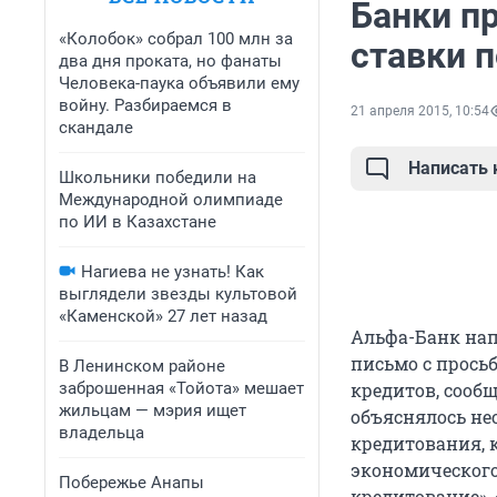
Банки пр
«Колобок» собрал 100 млн за
ставки 
два дня проката, но фанаты
Человека-паука объявили ему
войну. Разбираемся в
21 апреля 2015, 10:54
скандале
Написать
Школьники победили на
Международной олимпиаде
по ИИ в Казахстане
Нагиева не узнать! Как
выглядели звезды культовой
«Каменской» 27 лет назад
Альфа-Банк нап
письмо с прось
В Ленинском районе
заброшенная «Тойота» мешает
кредитов, сооб
жильцам — мэрия ищет
объяснялось не
владельца
кредитования, к
экономического
Побережье Анапы
кредитование», 