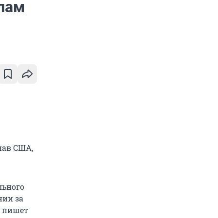
пам
нав США,
льного
нии за
, пишет