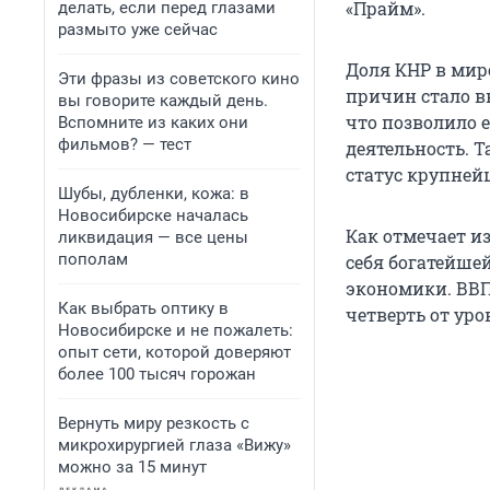
«Прайм».
делать, если перед глазами
размыто уже сейчас
Доля КНР в миро
Эти фразы из советского кино
причин стало в
вы говорите каждый день.
что позволило 
Вспомните из каких они
фильмов? — тест
деятельность. 
статус крупней
Шубы, дубленки, кожа: в
Новосибирске началась
Как отмечает из
ликвидация — все цены
пополам
себя богатейше
экономики. ВВП
Как выбрать оптику в
четверть от ур
Новосибирске и не пожалеть:
опыт сети, которой доверяют
более 100 тысяч горожан
Вернуть миру резкость с
микрохирургией глаза «Вижу»
можно за 15 минут