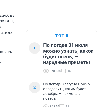
дной из
те ВВП,
ю
ратили
ТОП 5
По погоде 31 июля
1
можно узнать, какой
азвать
будет осень, —
народные приметы
м
158 388
15
По погоде 3 августа можно
2
определить, каким будет
декабрь, — приметы и
поверья
86 876
11