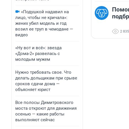
Помо
«Подушкой надавил на
подб
лицо, чтобы не кричала»:
жених убил модель и год
возил ее труп в чемодане —
2 835
видео
«Ну вот и всё»: звезда
«Дома-2» развелась с
молодым мужем
Нужно требовать свое. Что
делать дольщикам при срыве
сроков сдачи дома —
объясняет юрист
Все полосы Димитровского
моста откроют для движения
осенью — какие работы
выполняют сейчас