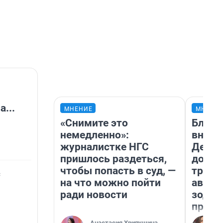
...
МНЕНИЕ
МНЕНИ
«Снимите это
Близн
немедленно»:
внеза
журналистке НГС
Девам
пришлось раздеться,
допол
чтобы попасть в суд, —
траты
с
на что можно пойти
август
ради новости
зодиа
прогн
Анастасия Хрипушина