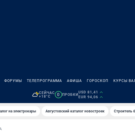
ФОРУМЫ
ТЕЛЕПРОГРАММА
АФИША
ГОРОСКОП
КУРСЫ ВА
USD 81,41
СЕЙЧАС
0
ПРОБКИ
+18°C
EUR 94,06
алог на электрокары
Августовский каталог новостроек
Строитель б
А