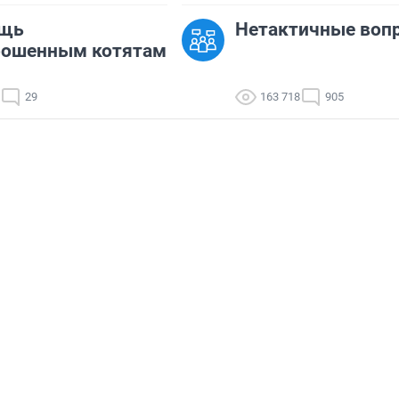
щь
Нетактичные воп
рошенным котятам
29
163 718
905