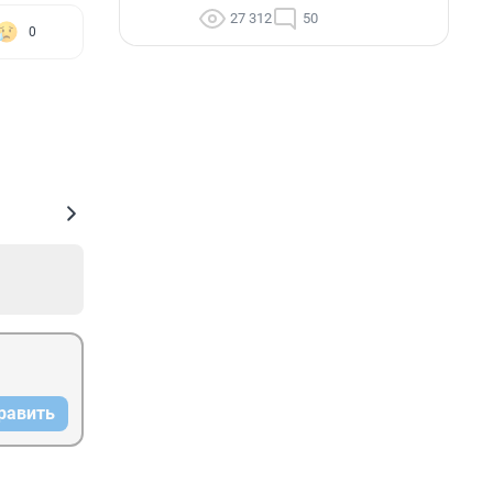
27 312
50
0
равить