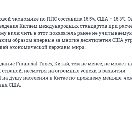
вой экономике по ППС составила 16,5%, США – 16,3%. О
ведение Китаем международных стандартов при расче
ему включить в этот показатель ранее не учитываему
Таким образом впервые за многие десятилетия США ут
шей экономической державы мира.
дание Financial Times, Китай, тем не менее, не может н
й страной, несмотря на огромные успехи в развитии
 на душу населения в Китае по-прежнему меньше, че
овня США.