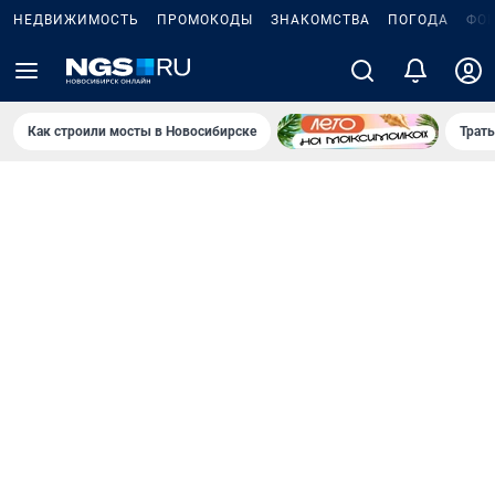
НЕДВИЖИМОСТЬ
ПРОМОКОДЫ
ЗНАКОМСТВА
ПОГОДА
ФО
Как строили мосты в Новосибирске
Траты