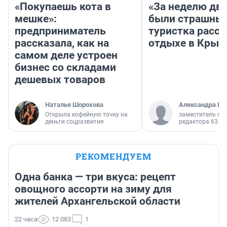
«Покупаешь кота в
«За неделю две
мешке»:
были страшные
предприниматель
туристка расск
рассказала, как на
отдыхе в Крым
самом деле устроен
бизнес со складами
дешевых товаров
Наталья Шорохова
Александра Ис
Открыла кофейную точку на
заместитель гл
деньги соцразвития
редактора 63.RU
РЕКОМЕНДУЕМ
Одна банка — три вкуса: рецепт
овощного ассорти на зиму для
жителей Архангельской области
22 часа
12 083
1