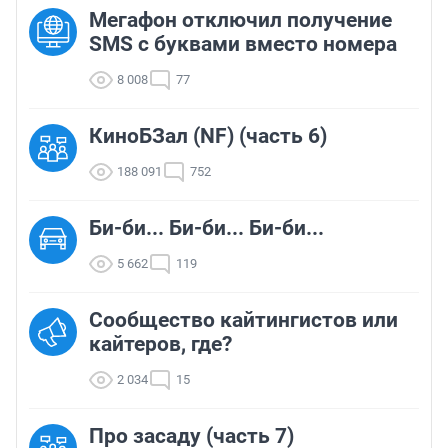
Мегафон отключил получение
SMS с буквами вместо номера
8 008
77
КиноБЗал (NF) (часть 6)
188 091
752
Би-би... Би-би... Би-би...
5 662
119
Сообщество кайтингистов или
кайтеров, где?
2 034
15
Про засаду (часть 7)