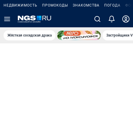
НЕДВИЖИМОСТЬ
ПРОМОКОДЫ
ЗНАКОМСТВА
ПОГОДА
ФО
Жёсткая соседская драка
Застройщики V