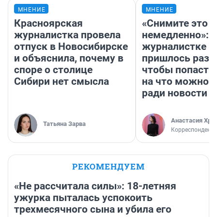
МНЕНИЕ
МНЕНИЕ
Красноярская
«Снимите это
журналистка провела
немедленно»:
отпуск в Новосибирске
журналистке Н
и объяснила, почему в
пришлось разд
споре о столице
чтобы попасть 
Сибири нет смысла
на что можно 
ради новости
Анастасия Хри
Татьяна Зарва
Корреспондент
РЕКОМЕНДУЕМ
«Не рассчитала силы»: 18-летняя
ужурка пыталась успокоить
трехмесячного сына и убила его