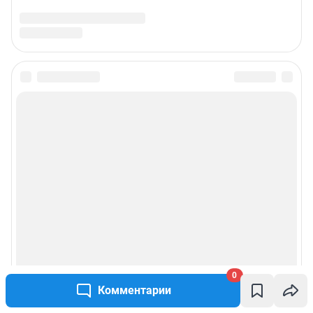
Предвыборная агитация
Статистика канала в MAX
Все города сети
Мобильное приложение
Google Play
App Store
App Gallery
RuStore
Мы в соцсетях
0
Комментарии
Контактные данные для Роскомнадзора и государственных органов