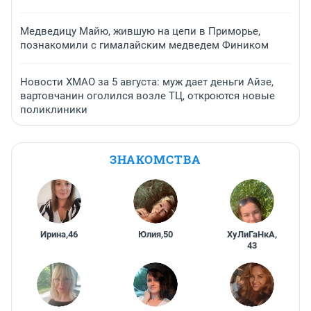
Медведицу Майю, жившую на цепи в Приморье,
познакомили с гималайским медведем Фиником
Новости ХМАО за 5 августа: муж дает деньги Айзе,
вартовчанин оголился возле ТЦ, откроются новые
поликлиники
ЗНАКОМСТВА
Ирина
,
46
Юлия
,
50
ХуЛиГаНкА
,
43