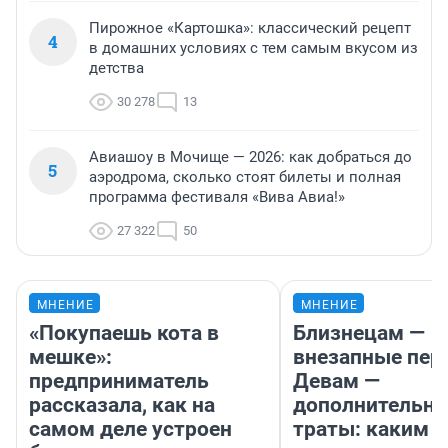
Пирожное «Картошка»: классический рецепт
4
в домашних условиях с тем самым вкусом из
детства
30 278
13
Авиашоу в Мочище — 2026: как добраться до
5
аэродрома, сколько стоят билеты и полная
программа фестиваля «Вива Авиа!»
27 322
50
МНЕНИЕ
МНЕНИЕ
«Покупаешь кота в
Близнецам —
мешке»:
внезапные пер
предприниматель
Девам —
рассказала, как на
дополнительн
самом деле устроен
траты: каким б