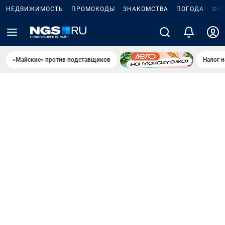
НЕДВИЖИМОСТЬ
ПРОМОКОДЫ
ЗНАКОМСТВА
ПОГОДА
ФО
«Майские» против подставщиков
Налог 