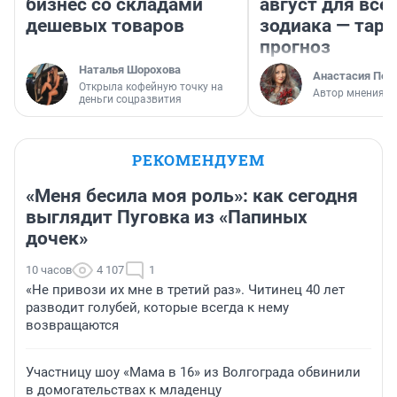
бизнес со складами
август для все
дешевых товаров
зодиака — таро
прогноз
Наталья Шорохова
Анастасия Пер
Открыла кофейную точку на
Автор мнения
деньги соцразвития
РЕКОМЕНДУЕМ
«Меня бесила моя роль»: как сегодня
выглядит Пуговка из «Папиных
дочек»
10 часов
4 107
1
«Не привози их мне в третий раз». Читинец 40 лет
разводит голубей, которые всегда к нему
возвращаются
Участницу шоу «Мама в 16» из Волгограда обвинили
в домогательствах к младенцу