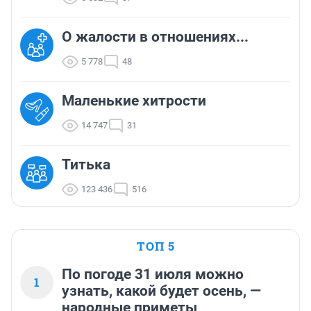
О жалости в отношениях...
5 778
48
Маленькие хитрости
14 747
31
Титька
123 436
516
ТОП 5
По погоде 31 июля можно
1
узнать, какой будет осень, —
народные приметы