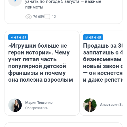
узнать по погоде 5 августа — важные
приметы
76 659
12
МНЕНИЕ
МНЕНИЕ
«Игрушки больше не
Продашь за 300
герои истории». Чему
заплатишь с 40
учит пятая часть
бизнесменам г
популярной детской
новый закон о 
франшизы и почему
— он коснется 
она полезна взрослым
и даже репети
Мария Тищенко
Анастасия Зав
Обозреватель