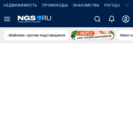
НЕДВИЖИМОСТЬ
ПРОМОКОДЫ
ЗНАКОМСТВА
ПОГОДА
ФО
«Майские» против подставщиков
Налог 