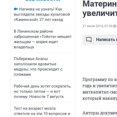
Материн
Нагиева не узнать! Как
увеличит
выглядели звезды культовой
«Каменской» 27 лет назад
21 июля 2014, 07:56
В Ленинском районе
заброшенная «Тойота» мешает
Написать
жильцам — мэрия ищет
владельца
Побережье Анапы
заполонили ядовитые
медузы: что происходит с
пляжами
Программу по в
года и увеличит
Рабочий день хотят сократить,
но только летом — и вот
маткапитал смо
почему. Новости 7 августа
который наканун
Тест на возраст мозга:
Авторы докумен
ответьте на эти 10 вопросов и