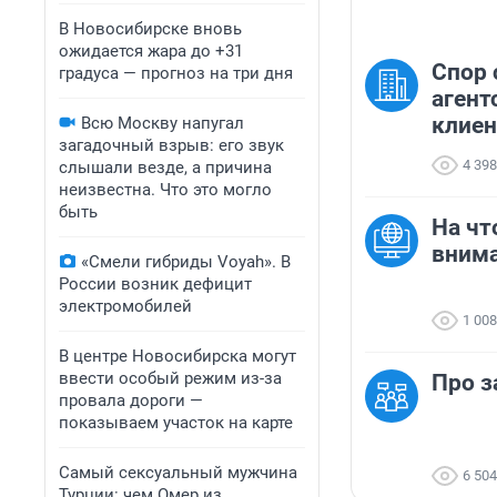
В Новосибирске вновь
ожидается жара до +31
Спор 
градуса — прогноз на три дня
агент
клиен
Всю Москву напугал
загадочный взрыв: его звук
4 398
слышали везде, а причина
неизвестна. Что это могло
быть
На чт
внима
«Смели гибриды Voyah». В
России возник дефицит
электромобилей
1 008
В центре Новосибирска могут
ввести особый режим из-за
Про з
провала дороги —
показываем участок на карте
Самый сексуальный мужчина
6 504
Турции: чем Омер из