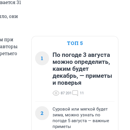
вается 31
ло, они
ам при
ТОП 5
 авторы
ретьего
По погоде 3 августа
1
можно определить,
каким будет
декабрь, — приметы
и поверья
87 201
11
Суровой или мягкой будет
2
зима, можно узнать по
погоде 5 августа — важные
приметы