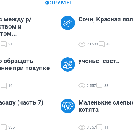
ФОРУМЫ
с между р/
Сочи, Красная пол
ством и
том...
31
23 600
48
о обращать
ученье -свет..
ние при покупке
16
2 557
38
асаду (часть 7)
Маленькие слепы
котята
335
3 757
11