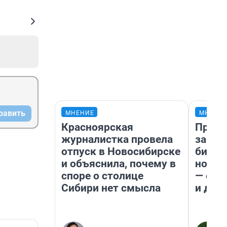
равить
МНЕНИЕ
МНЕНИ
Красноярская
Прода
журналистка провела
запла
отпуск в Новосибирске
бизне
и объяснила, почему в
новый
споре о столице
— он 
Сибири нет смысла
и даж