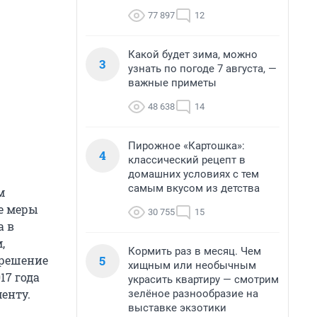
77 897
12
Какой будет зима, можно
3
узнать по погоде 7 августа, —
важные приметы
48 638
14
Пирожное «Картошка»:
4
классический рецепт в
домашних условиях с тем
самым вкусом из детства
м
е меры
30 755
15
а в
,
Кормить раз в месяц. Чем
5
 решение
хищным или необычным
17 года
украсить квартиру — смотрим
менту.
зелёное разнообразие на
выставке экзотики