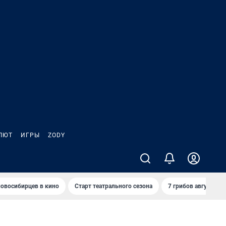
ЛЮТ
ИГРЫ
ZODY
овосибирцев в кино
Старт театрального сезона
7 грибов августа