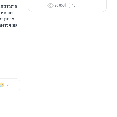
26 858
13
апитал в
учившее
лищных
яется на
0