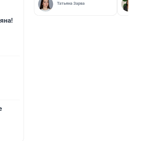
Татьяна Зарва
яна!
е