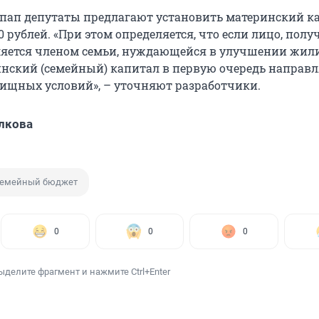
 пап депутаты предлагают установить материнский к
00 рублей. «При этом определяется, что если лицо, пол
вляется членом семьи, нуждающейся в улучшении жи
инский (семейный) капитал в первую очередь направл
щных условий», – уточняют разработчики.
лкова
емейный бюджет
0
0
0
ыделите фрагмент и нажмите Ctrl+Enter