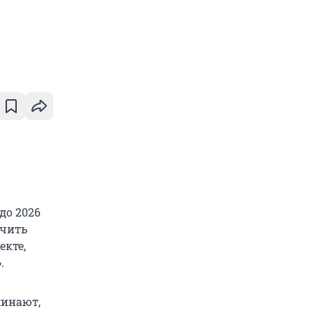
до 2026
учить
екте,
.
минают,