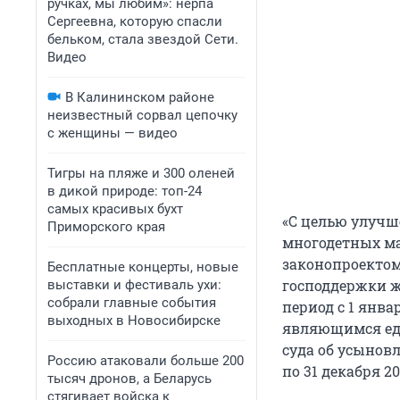
ручках, мы любим»: нерпа
Сергеевна, которую спасли
бельком, стала звездой Сети.
Видео
В Калининском районе
неизвестный сорвал цепочку
с женщины — видео
Тигры на пляже и 300 оленей
в дикой природе: топ-24
самых красивых бухт
«С целью улучш
Приморского края
многодетных ма
законопроектом
Бесплатные концерты, новые
господдержки ж
выставки и фестиваль ухи:
собрали главные события
период с 1 янва
выходных в Новосибирске
являющимся еди
суда об усыновл
Россию атаковали больше 200
по 31 декабря 2
тысяч дронов, а Беларусь
стягивает войска к