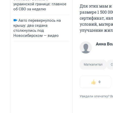
украинской границе: главное
Для этих мам и
об СВО за неделю
размере 1 500 0
сертификат, я
Авто перевернулось на
условий, матер
крышу: два седана
улучшение жили
столкнулись под
Новосибирском — видео
Анна Во
Маткапитал
С
0
Увидели опечатку? В