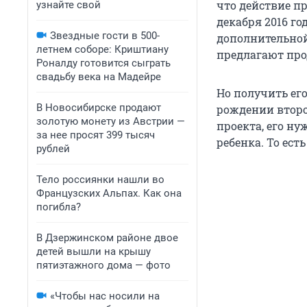
что действие п
узнайте свой
декабря 2016 го
Звездные гости в 500-
дополнительной
летнем соборе: Криштиану
предлагают прод
Роналду готовится сыграть
свадьбу века на Мадейре
Но получить его
В Новосибирске продают
рождении второ
золотую монету из Австрии —
проекта, его н
за нее просят 399 тысяч
ребенка. То ест
рублей
Тело россиянки нашли во
Французских Альпах. Как она
погибла?
В Дзержинском районе двое
детей вышли на крышу
пятиэтажного дома — фото
«Чтобы нас носили на