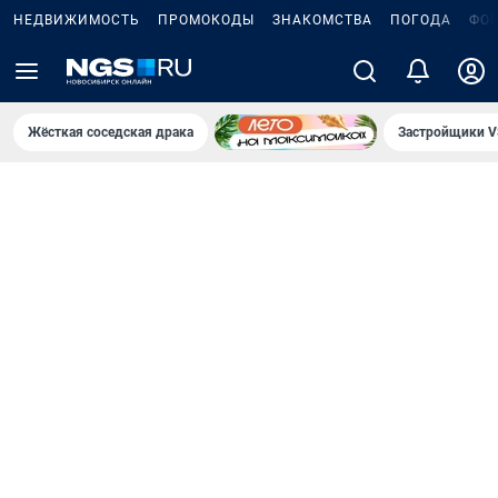
НЕДВИЖИМОСТЬ
ПРОМОКОДЫ
ЗНАКОМСТВА
ПОГОДА
ФО
Жёсткая соседская драка
Застройщики V