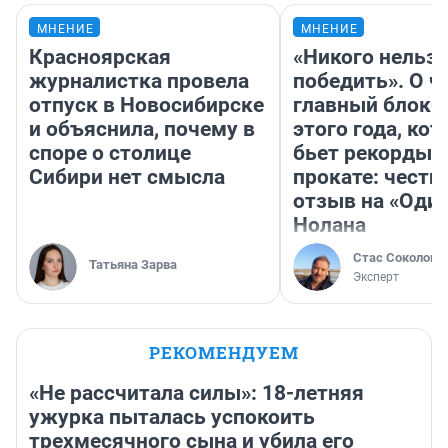
МНЕНИЕ
МНЕНИЕ
Красноярская
«Никого нельз
журналистка провела
победить». О ч
отпуск в Новосибирске
главный блокб
и объяснила, почему в
этого года, ко
споре о столице
бьет рекорды 
Сибири нет смысла
прокате: честн
отзыв на «Оди
Нолана
Стас Соколов
Татьяна Зарва
Эксперт
РЕКОМЕНДУЕМ
«Не рассчитала силы»: 18-летняя
ужурка пыталась успокоить
трехмесячного сына и убила его