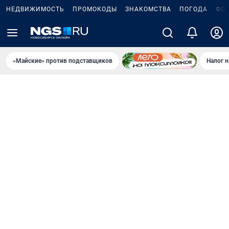
НЕДВИЖИМОСТЬ
ПРОМОКОДЫ
ЗНАКОМСТВА
ПОГОДА
ФО
«Майские» против подставщиков
Налог 