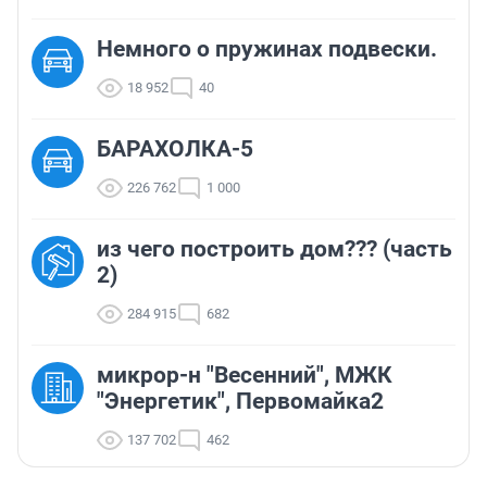
Немного о пружинах подвески.
18 952
40
БАРАХОЛКА-5
226 762
1 000
из чего построить дом??? (часть
2)
284 915
682
микрор-н "Весенний", МЖК
"Энергетик", Первомайка2
137 702
462