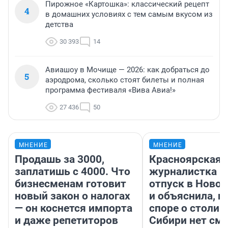
Пирожное «Картошка»: классический рецепт
4
в домашних условиях с тем самым вкусом из
детства
30 393
14
Авиашоу в Мочище — 2026: как добраться до
5
аэродрома, сколько стоят билеты и полная
программа фестиваля «Вива Авиа!»
27 436
50
МНЕНИЕ
МНЕНИЕ
Продашь за 3000,
Красноярская
заплатишь с 4000. Что
журналистка п
бизнесменам готовит
отпуск в Ново
новый закон о налогах
и объяснила, п
— он коснется импорта
споре о столиц
и даже репетиторов
Сибири нет см