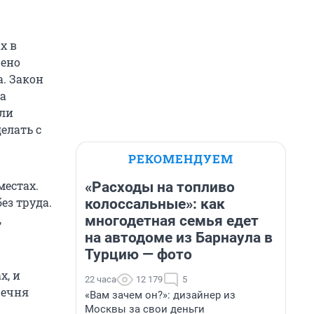
х в
щено
а. Закон
жа
ли
елать с
РЕКОМЕНДУЕМ
естах.
«Расходы на топливо
ез труда.
колоссальные»: как
,
многодетная семья едет
на автодоме из Барнаула в
Турцию — фото
х, и
22 часа
12 179
5
речня
«Вам зачем он?»: дизайнер из
Москвы за свои деньги