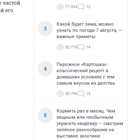
е частой
77 954
12
й его
Какой будет зима, можно
3
узнать по погоде 7 августа, —
важные приметы
52 718
14
Пирожное «Картошка»:
4
классический рецепт в
домашних условиях с тем
самым вкусом из детства
30 795
15
Кормить раз в месяц. Чем
5
хищным или необычным
украсить квартиру — смотрим
зелёное разнообразие на
выставке экзотики