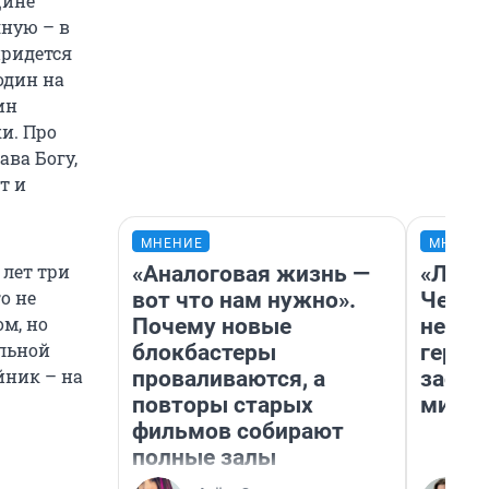
щине
яную – в
придется
один на
ин
и. Про
ава Богу,
т и
МНЕНИЕ
МНЕНИ
 лет три
«Аналоговая жизнь —
«Люди
о не
вот что нам нужно».
Чем п
ом, но
Почему новые
непон
альной
блокбастеры
герои
айник – на
проваливаются, а
застр
повторы старых
мисти
фильмов собирают
полные залы