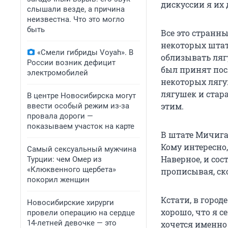
дискуссии я их 
слышали везде, а причина
неизвестна. Что это могло
быть
Все это странн
некоторых штат
«Смели гибриды Voyah». В
облизывать лягу
России возник дефицит
был принят посл
электромобилей
некоторых ляг
лягушек и стара
В центре Новосибирска могут
этим.
ввести особый режим из-за
провала дороги —
показываем участок на карте
В штате Мичига
Кому интересно,
Самый сексуальный мужчина
Наверное, и со
Турции: чем Омер из
«Клюквенного щербета»
прописывая, ско
покорил женщин
Кстати, в горо
Новосибирские хирурги
хорошо, что я с
провели операцию на сердце
14-летней девочке — это
хочется именно