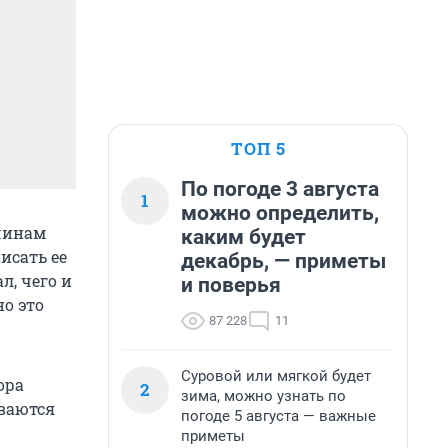
ТОП 5
По погоде 3 августа
1
можно определить,
жчинам
каким будет
исать ее
декабрь, — приметы
л, чего и
и поверья
о это
87 228
11
Суровой или мягкой будет
ора
2
зима, можно узнать по
ваются
погоде 5 августа — важные
приметы