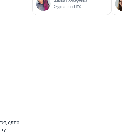
Алёна Золотухина
Журналист НГС
ся, одна
ылу