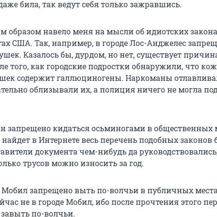
даже била, так ведут себя только зажравшись.
ым образом навело меня на мысли об идиотских закона
ах США. Так, например, в городе Лос-Анджелес запре
шек. Казалось бы, дурдом, но нет, существует причин
е того, как городские подростки обнаружили, что ко
ушек содержит галлюциногены. Наркоманы отлавлива
тельно облизывали их, а полиция ничего не могла под
н запрещено кидаться осьминогами в общественных м
 найдет в Интернете весь перечень подобных законов б
ставители документа чем-нибудь да руководствовались
лько трусов можно износить за год.
де Мобил запрещено выть по-волчьи в публичных места
ейчас не в городе Мобил, ибо после прочтения этого пе
 завыть по-волчьи.