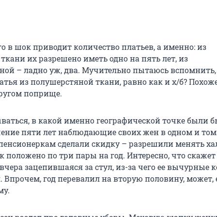
го в шок приводит количество платьев, а именно: из
ткани их разрешено иметь одно на пять лет, из
ой – ладно уж, два. Мучительно пытаюсь вспомнить, 
тья из полушерстяной ткани, равно как и х/б? Похоже,
другом поприще.
ываться, в какой именно географической точке были б
чение пяти лет наблюдающие своих жен в одном и том
 пенсионеркам сделали скидку – разрешили менять хал
ток положено по три пары на год. Интересно, что скажет
 вчера зацепившаяся за стул, из-за чего ее вычурные 
. Впрочем, год перевалил на вторую половину, может,
му.