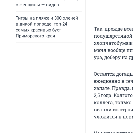
с женщины — видео
Тигры на пляже и 300 оленей
в дикой природе: топ-24
Так, прежде все
самых красивых бухт
полушерстяной 
Приморского края
хлопчатобумажн
меня вообще пла
ура, доберу на 
Остается догад
ежедневно в те
халате. Правда,
2,5 года. Колго
коллега, только
вышли из строя
уложится в нор