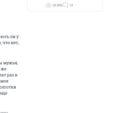
26 890
13
есть ли у
 что нет,
ы мужья,
 же
ат раз в
 моя
колготки
 еще