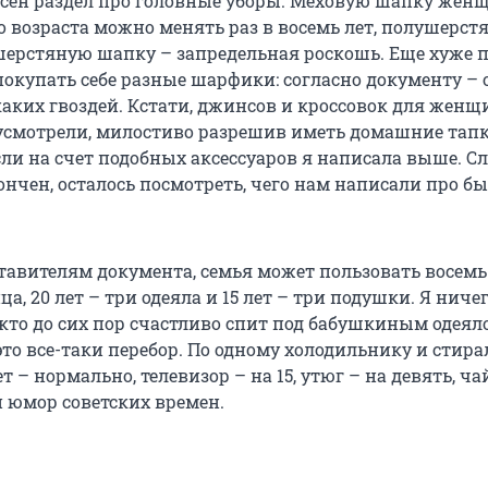
есен раздел про головные уборы. Меховую шапку жен
о возраста можно менять раз в восемь лет, полушерст
шерстяную шапку – запредельная роскошь. Еще хуже 
покупать себе разные шарфики: согласно документу – 
каких гвоздей. Кстати, джинсов и кроссовок для женщ
усмотрели, милостиво разрешив иметь домашние тапк
и на счет подобных аксессуаров я написала выше. Сл
нчен, осталось посмотреть, чего нам написали про бы
ставителям документа, семья может пользовать восемь
а, 20 лет – три одеяла и 15 лет – три подушки. Я ничег
 кто до сих пор счастливо спит под бабушкиным одеял
 это все-таки перебор. По одному холодильнику и стир
т – нормально, телевизор – на 15, утюг – на девять, ч
 юмор советских времен.