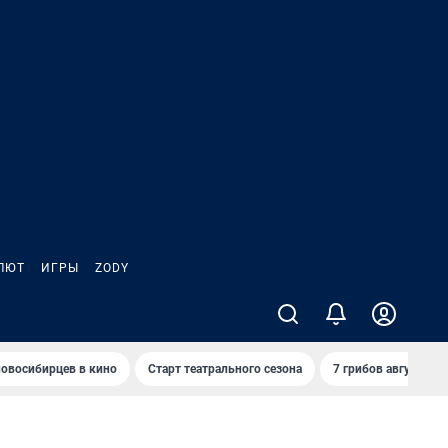
ЛЮТ
ИГРЫ
ZODY
овосибирцев в кино
Старт театрального сезона
7 грибов августа