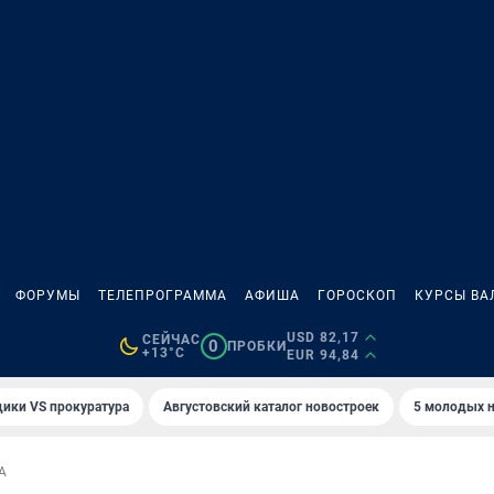
ФОРУМЫ
ТЕЛЕПРОГРАММА
АФИША
ГОРОСКОП
КУРСЫ ВА
USD 82,17
СЕЙЧАС
0
ПРОБКИ
+13°C
EUR 94,84
ики VS прокуратура
Августовский каталог новостроек
5 молодых н
А