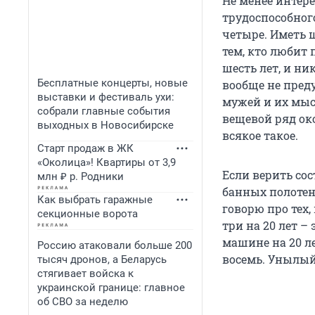
Не менее интер
трудоспособног
четыре. Иметь 
тем, кто любит 
шесть лет, и ни
Бесплатные концерты, новые
вообще не пред
выставки и фестиваль ухи:
мужей и их мысл
собрали главные события
вещевой ряд око
выходных в Новосибирске
всякое такое.
Старт продаж в ЖК
«Околица»! Квартиры от 3,9
Если верить со
млн ₽ р. Родники
банных полотенц
Как выбрать гаражные
говорю про тех,
секционные ворота
три на 20 лет –
машине на 20 ле
Россию атаковали больше 200
восемь. Унылый
тысяч дронов, а Беларусь
стягивает войска к
украинской границе: главное
об СВО за неделю