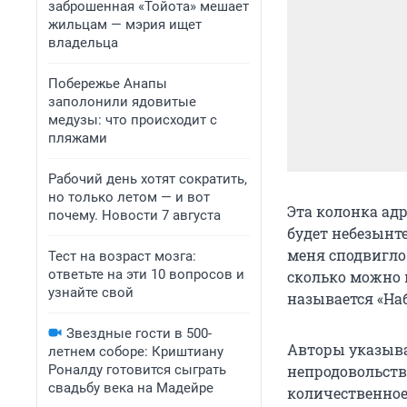
заброшенная «Тойота» мешает
жильцам — мэрия ищет
владельца
Побережье Анапы
заполонили ядовитые
медузы: что происходит с
пляжами
Рабочий день хотят сократить,
но только летом — и вот
Эта колонка ад
почему. Новости 7 августа
будет небезынте
меня сподвигло
Тест на возраст мозга:
ответьте на эти 10 вопросов и
сколько можно 
узнайте свой
называется «На
Звездные гости в 500-
Авторы указыва
летнем соборе: Криштиану
Роналду готовится сыграть
непродовольст
свадьбу века на Мадейре
количественное