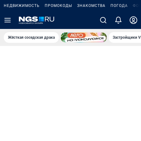
НЕДВИЖИМОСТЬ
ПРОМОКОДЫ
ЗНАКОМСТВА
ПОГОДА
ФО
Жёсткая соседская драка
Застройщики V