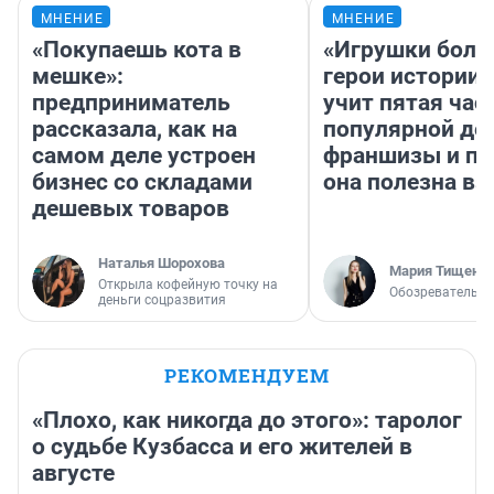
МНЕНИЕ
МНЕНИЕ
«Покупаешь кота в
«Игрушки боль
мешке»:
герои истории»
предприниматель
учит пятая час
рассказала, как на
популярной де
самом деле устроен
франшизы и п
бизнес со складами
она полезна в
дешевых товаров
Наталья Шорохова
Мария Тищенк
Открыла кофейную точку на
Обозреватель
деньги соцразвития
РЕКОМЕНДУЕМ
«Плохо, как никогда до этого»: таролог
о судьбе Кузбасса и его жителей в
августе