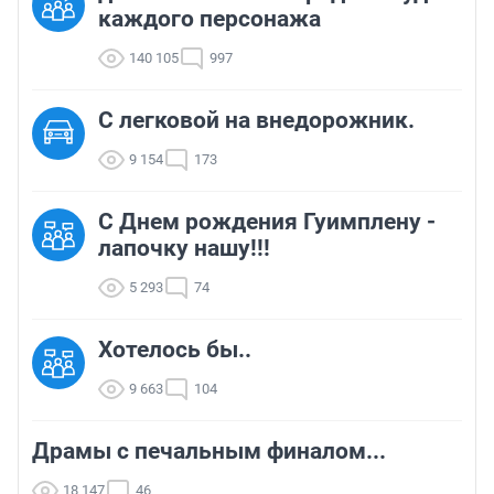
каждого персонажа
140 105
997
C легковой на внедорожник.
9 154
173
С Днем рождения Гуимплену -
лапочку нашу!!!
5 293
74
Хотелось бы..
9 663
104
Драмы с печальным финалом...
18 147
46