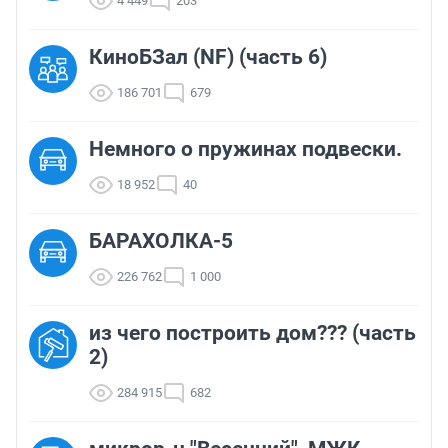
4 449
203
КиноБЗал (NF) (часть 6)
186 701
679
Немного о пружинах подвески.
18 952
40
БАРАХОЛКА-5
226 762
1 000
из чего построить дом??? (часть
2)
284 915
682