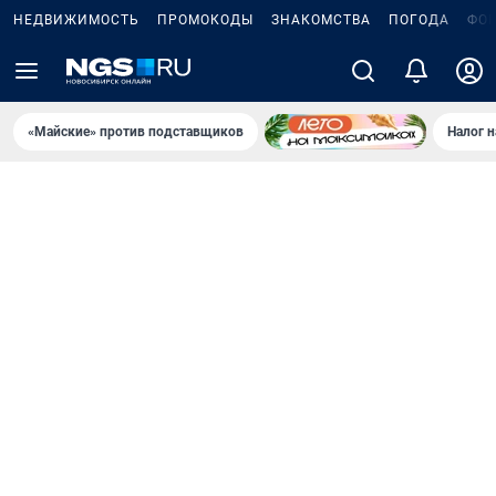
НЕДВИЖИМОСТЬ
ПРОМОКОДЫ
ЗНАКОМСТВА
ПОГОДА
ФО
«Майские» против подставщиков
Налог 