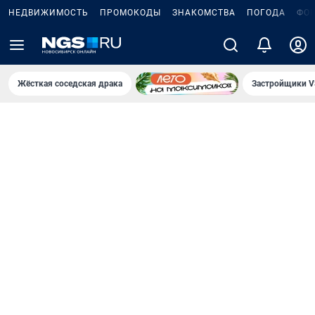
НЕДВИЖИМОСТЬ
ПРОМОКОДЫ
ЗНАКОМСТВА
ПОГОДА
ФО
Жёсткая соседская драка
Застройщики V