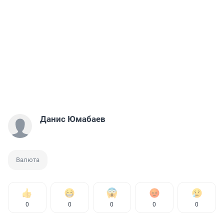
Данис Юмабаев
Валюта
0
0
0
0
0