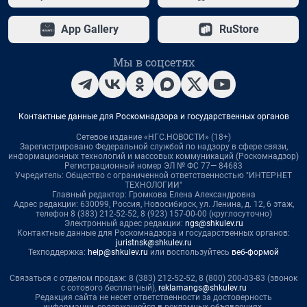
App Gallery
RuStore
Мы в соцсетях
Контактные данные для Роскомнадзора и государственных органов
Сетевое издание «НГС.НОВОСТИ» (18+)
Зарегистрировано Федеральной службой по надзору в сфере связи,
информационных технологий и массовых коммуникаций (Роскомнадзор)
Регистрационный номер ЭЛ № ФС 77— 84683
Учредитель: Общество с ограниченной ответственностью "ИНТЕРНЕТ
ТЕХНОЛОГИИ"
Главный редактор: Громкова Елена Александровна
Адрес редакции: 630099, Россия, Новосибирск, ул. Ленина, д. 12, 6 этаж,
телефон 8 (383) 212-52-52, 8 (923) 157-00-00 (круглосуточно)
Электронный адрес редакции:
ngs@shkulev.ru
Контактные данные для Роскомнадзора и государственных органов:
juristnsk@shkulev.ru
Техподдержка:
help@shkulev.ru
или воспользуйтесь
веб-формой
Связаться с отделом продаж: 8 (383) 212-52-52, 8 (800) 200-03-83 (звонок
с сотового бесплатный),
reklamangs@shkulev.ru
Редакция сайта не несет ответственности за достоверность