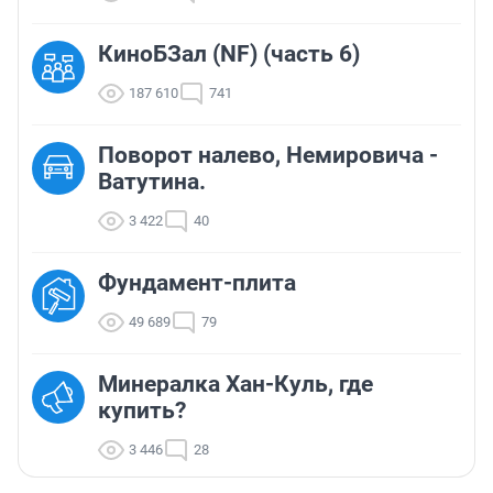
КиноБЗал (NF) (часть 6)
187 610
741
Поворот налево, Немировича -
Ватутина.
3 422
40
Фундамент-плита
49 689
79
Минералка Хан-Куль, где
купить?
3 446
28