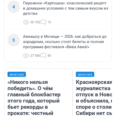
Пирожное «Картошка»: классический рецепт
4
в домашних условиях с тем самым вкусом из
детства
30 703
15
Авиашоу в Мочище — 2026: как добраться до
5
аэродрома, сколько стоят билеты и полная
программа фестиваля «Вива Авиа!»
27 580
50
МНЕНИЕ
МНЕНИЕ
«Никого нельзя
Красноярская
победить». О чём
журналистка п
главный блокбастер
отпуск в Ново
этого года, который
и объяснила, п
бьет рекорды в
споре о столиц
прокате: честный
Сибири нет см