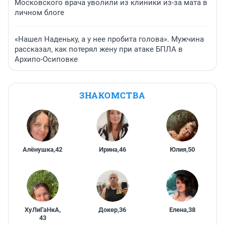
Московского врача уволили из клиники из-за мата в
личном блоге
«Нашел Наденьку, а у нее пробита голова». Мужчина
рассказал, как потерял жену при атаке БПЛА в
Архипо-Осиповке
ЗНАКОМСТВА
Алёнушка
,
42
Ирина
,
46
Юлия
,
50
ХуЛиГаНкА
,
Докер
,
36
Елена
,
38
43