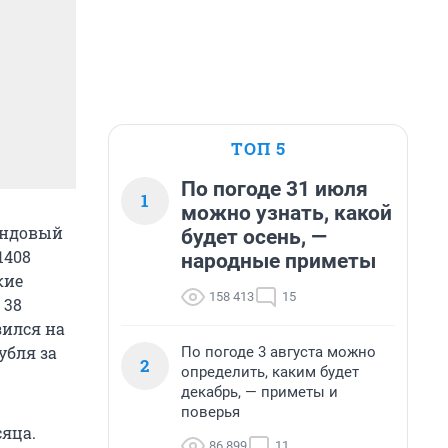
ТОП 5
По погоде 31 июля
1
можно узнать, какой
ондовый
будет осень, —
1408
народные приметы
кие
158 413
15
 38
зился на
убля за
По погоде 3 августа можно
2
определить, каким будет
декабрь, — приметы и
поверья
сяца.
86 899
11