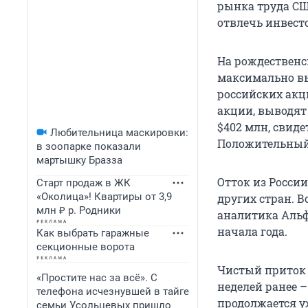
рынка труда СШ
отвлечь инвест
На рождественс
максимально вы
российских акц
акции, выводят
$402 млн, свиде
Любительница маскировки:
Положительный 
в зоопарке показали
мартышку Бразза
Отток из Росси
Старт продаж в ЖК
«Околица»! Квартиры от 3,9
других стран. В
млн ₽ р. Родники
аналитика Альф
начала года.
Как выбрать гаражные
секционные ворота
Чистый приток 
«Простите нас за всё». С
неделей ранее –
телефона исчезнувшей в тайге
продолжается уж
семьи Усольцевых пришло