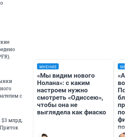
ко
ские
ведено
PFR).
МНЕНИЕ
МНЕНИ
«Мы видим нового
«Анал
рынки
Нолана»: с каким
вот ч
вного
настроем нужно
Почем
ателем с
смотреть «Одиссею»,
блокб
чтобы она не
прова
выглядела как фиаско
повто
фильм
 $3 млрд,
полны
. Приток