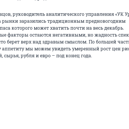
вцов, руководитель аналитического управления «УК Ур
ца рынки заразились традиционным предновогодним
аса которого может хватить почти на весь декабрь.
е факторы остаются негативными, но жадность спе
сто берет верх над здравым смыслом. По большей част
у аппетиту мы можем увидеть умеренный рост цен р
, сырья, рубля и евро – под конец года.