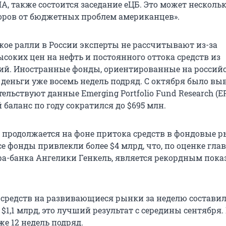
А, также состоится заседание еЦБ. Это может несколь
оров от бюджетных проблем американцев».
кое ралли в России эксперты не рассчитывают из-за
соких цен на нефть и постоянного оттока средств из
ий. Иностранные фонды, ориентированные на россий
 деньги уже восемь недель подряд. С октября было вы
тельствуют данные Emerging Portfolio Fund Research (E
баланс по году сократился до $695 млн.
и продолжается на фоне притока средств в фондовые 
се фонды привлекли более $4 млрд, что, по оценке гла
а-банка Ангелики Генкель, является рекордным показ
средств на развивающиеся рынки за неделю составил
 $1,1 млрд, это лучший результат с середины сентября
е 12 недель подряд.