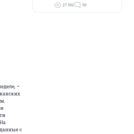
27 352
50
еделе, –
иканских
м.
ен
ти
 На
 данные с