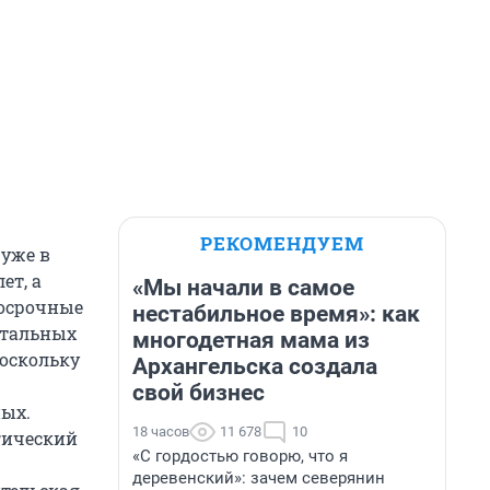
РЕКОМЕНДУЕМ
 уже в
ет, а
«Мы начали в самое
госрочные
нестабильное время»: как
нтальных
многодетная мама из
Поскольку
Архангельска создала
свой бизнес
ных.
18 часов
11 678
10
гический
«С гордостью говорю, что я
деревенский»: зачем северянин