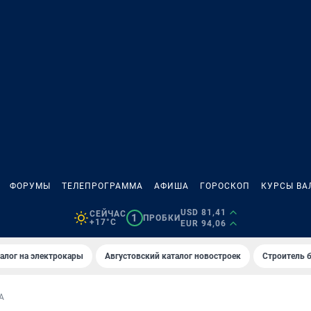
ФОРУМЫ
ТЕЛЕПРОГРАММА
АФИША
ГОРОСКОП
КУРСЫ ВА
USD 81,41
СЕЙЧАС
1
ПРОБКИ
+17°C
EUR 94,06
алог на электрокары
Августовский каталог новостроек
Строитель б
А