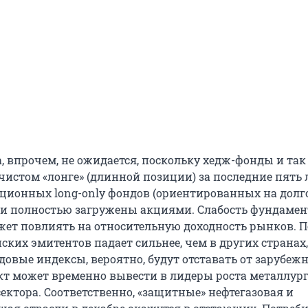
, впрочем, не ожидается, поскольку хедж-фонды и так
истом «лонге» (длинной позиции) за последние пять л
ционных long-only фондов (ориентированных на дол
и полностью загружены акциями. Слабость фундаме
жет повлиять на относительную доходность рынков. 
ких эмитентов падает сильнее, чем в других странах,
довые индексы, вероятно, будут отставать от зарубеж
т может временно вывести в лидеры роста металлур
ектора. Соответственно, «защитные» нефтегазовая и