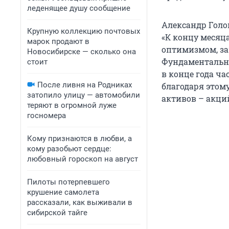
леденящее душу сообщение
Александр Голо
Крупную коллекцию почтовых
«К концу меся
марок продают в
оптимизмом, зап
Новосибирске — сколько она
Фундаментальны
стоит
в конце года ча
После ливня на Родниках
благодаря этом
затопило улицу — автомобили
активов – акций
теряют в огромной луже
госномера
Кому признаются в любви, а
кому разобьют сердце:
любовный гороскоп на август
Пилоты потерпевшего
крушение самолета
рассказали, как выживали в
сибирской тайге