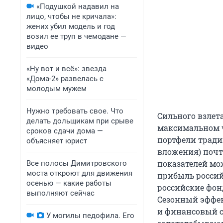
«Подушкой надавил на
лицо, чтобы не кричала»:
жених убил модель и год
возил ее труп в чемодане —
видео
«Ну вот и всё»: звезда
«Дома-2» развелась с
молодым мужем
Нужно требовать свое. Что
Сильного взлета
делать дольщикам при срыве
максимальном ч
сроков сдачи дома —
портфели тради
объясняет юрист
вложения) почт
показателей мо
Все полосы Димитровского
моста откроют для движения
прибыль российс
осенью — какие работы
российские фон
выполняют сейчас
Сезонный эффек
и финансовый с
У могилы педофила. Его