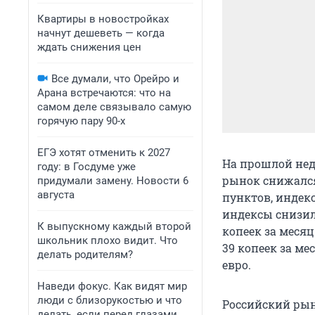
Квартиры в новостройках
начнут дешеветь — когда
ждать снижения цен
Все думали, что Орейро и
Арана встречаются: что на
самом деле связывало самую
горячую пару 90-х
ЕГЭ хотят отменить к 2027
На прошлой нед
году: в Госдуме уже
рынок снижался
придумали замену. Новости 6
августа
пунктов, индекс
индексы снизили
К выпускному каждый второй
копеек за месяц 
школьник плохо видит. Что
39 копеек за ме
делать родителям?
евро.
Наведи фокус. Как видят мир
люди с близорукостью и что
Российский рын
делать, если перед глазами