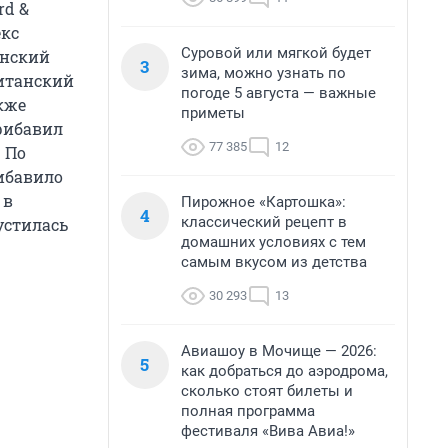
rd &
екс
Суровой или мягкой будет
анский
3
зима, можно узнать по
ританский
погоде 5 августа — важные
кже
приметы
рибавил
77 385
12
. По
рибавило
 в
Пирожное «Картошка»:
4
классический рецепт в
устилась
домашних условиях с тем
самым вкусом из детства
30 293
13
Авиашоу в Мочище — 2026:
5
как добраться до аэродрома,
сколько стоят билеты и
полная программа
фестиваля «Вива Авиа!»