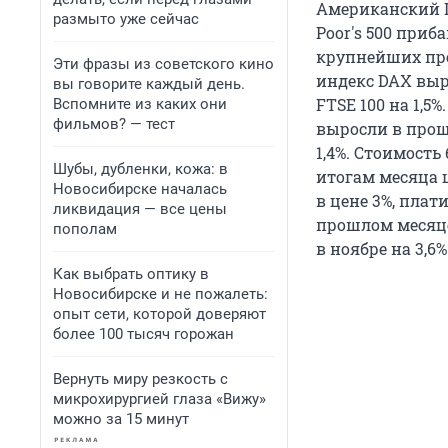
Американский Do
размыто уже сейчас
Poor's 500 приб
крупнейших пре
Эти фразы из советского кино
индекс DAX выро
вы говорите каждый день.
FTSE 100 на 1,
Вспомните из каких они
фильмов? — тест
выросли в прош
1,4%. Стоимость
Шубы, дубленки, кожа: в
итогам месяца ц
Новосибирске началась
в цене 3%, плати
ликвидация — все цены
прошлом месяце
пополам
в ноябре на 3,6
Как выбрать оптику в
Новосибирске и не пожалеть:
опыт сети, которой доверяют
более 100 тысяч горожан
Вернуть миру резкость с
микрохирургией глаза «Вижу»
можно за 15 минут