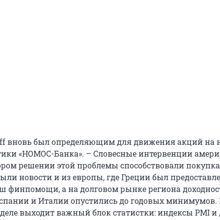
cliff вновь был определяющим для движения акций на н
ики «НОМОС-Банка». – Словесные интервенции амер
ором решении этой проблемы способствовали покупка
ли новости и из европы, где Греции был предоставл
ш финпомощи, а на долговом рынке региона доходнос
спании и Италии опустились до годовых минимумов.
деле выходит важный блок статистки: индексы PMI и