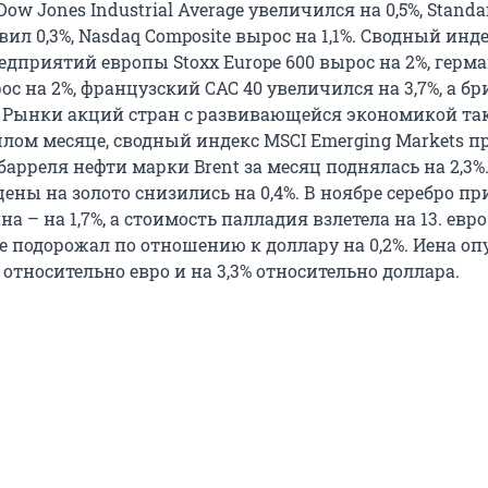
w Jones Industrial Average увеличился на 0,5%, Standa
авил 0,3%, Nasdaq Composite вырос на 1,1%. Сводный инд
дприятий европы Stoxx Europe 600 вырос на 2%, герм
с на 2%, французский CAC 40 увеличился на 3,7%, а б
5%. Рынки акций стран с развивающейся экономикой та
лом месяце, сводный индекс MSCI Emerging Markets п
 барреля нефти марки Brent за месяц поднялась на 2,3%
ены на золото снизились на 0,4%. В ноябре серебро п
на – на 1,7%, а стоимость палладия взлетела на 13. евро
 подорожал по отношению к доллару на 0,2%. Иена оп
% относительно евро и на 3,3% относительно доллара.