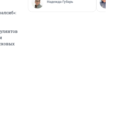
Надежда Губарь
алсиб»:
кулянтов
и
исковых