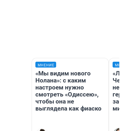
МНЕНИЕ
МНЕНИ
«Мы видим нового
«Люди
Нолана»: с каким
Чем п
настроем нужно
непон
смотреть «Одиссею»,
герои
чтобы она не
застр
выглядела как фиаско
мисти