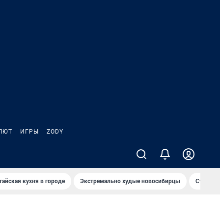
ЛЮТ
ИГРЫ
ZODY
тайская кухня в городе
Экстремально худые новосибирцы
Старт те