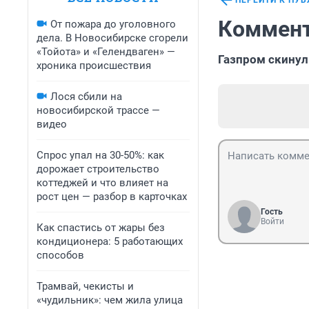
ПЕРЕЙТИ К ПУ
Коммент
От пожара до уголовного
дела. В Новосибирске сгорели
«Тойота» и «Гелендваген» —
Газпром скинул
хроника происшествия
Лося сбили на
новосибирской трассе —
видео
Спрос упал на 30-50%: как
дорожает строительство
коттеджей и что влияет на
рост цен — разбор в карточках
Гость
Войти
Как спастись от жары без
кондиционера: 5 работающих
способов
Трамвай, чекисты и
«чудильник»: чем жила улица