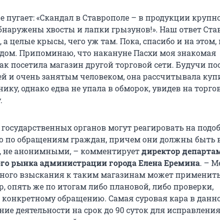
е пугает: «Скандал в Ставрополе – в продукции крупн
бнаружены хвосты и лапки грызунов!». Наш ответ Ст
 а целые крысы, чего уж там. Пока, спасибо и на этом, 
ядом. Припоминаю, что накануне Пасхи моя знакомая
как посетила магазин другой торговой сети. Будучи п
й и очень занятым человеком, она рассчитывала куп
ику, однако едва не упала в обморок, увидев на торго
.
 государственных органов могут реагировать на подо
о по обращениям граждан, причем они должны быть 
 не анонимными, – комментирует
директор департа
ого рынка администрации города Елена Еремина
. – 
ного взыскания к таким магазинам может применить
, опять же по итогам либо плановой, либо проверки,
 конкретному обращению. Самая суровая кара в данн
ие деятельности на срок до 90 суток для исправления