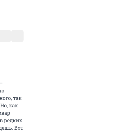
 –
о:
ого, так
Но, как
овар
 в редких
дешь. Вот