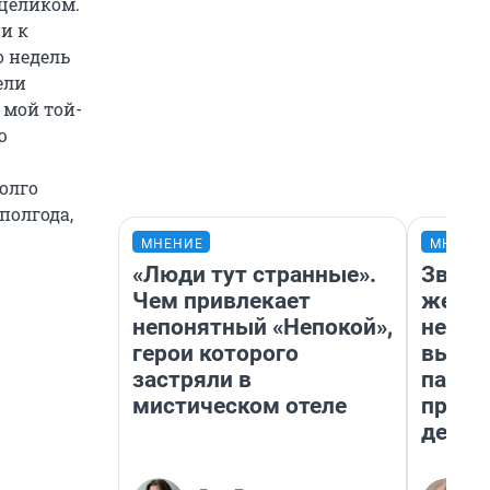
 целиком.
и к
о недель
ели
 мой той-
ю
долго
полгода,
МНЕНИЕ
МНЕНИ
«Люди тут странные».
Звезд
Чем привлекает
желан
непонятный «Непокой»,
небес
герои которого
выстр
застряли в
парад
мистическом отеле
прави
день