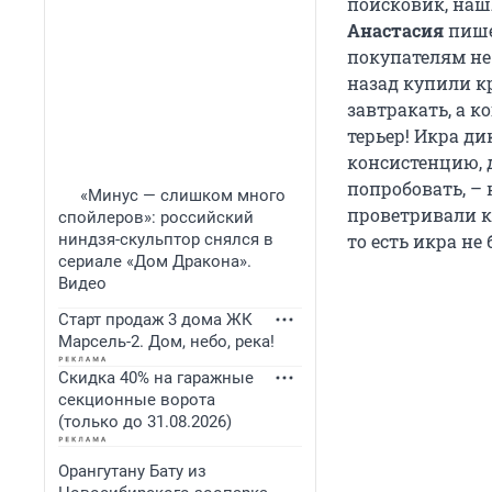
поисковик, наш
Анастасия
пише
покупателям не 
назад купили кр
завтракать, а к
терьер! Икра д
консистенцию, 
попробовать, – 
«Минус — слишком много
проветривали ку
спойлеров»: российский
ниндзя-скульптор снялся в
то есть икра не
сериале «Дом Дракона».
Видео
Старт продаж 3 дома ЖК
Марсель-2. Дом, небо, река!
Скидка 40% на гаражные
секционные ворота
(только до 31.08.2026)
Орангутану Бату из