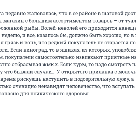
а недавно жаловалась, что в ее районе в шаговой дос
ин магазин с большим ассортиментом товаров – от туа
роженной рыбы. Волей-неволей его приходится навеща
 неделю, и все, казалось бы, должно быть хорошо, но в
я грязь и вонь, что редкий покупатель не старается п
оги. Если виноград, то в ящиках, из которых, уподобля
м, покупатели самостоятельно извлекают приятные н
стно отбрасывая жмых. Если куры, то надо смотреть н
у что бывали случаи... У открытого прилавка с молоч
 время рискуешь наступить в подозрительную лужу, а
лько очевидно ненавидят человечество, что вступать 
зопасно для психического здоровья.