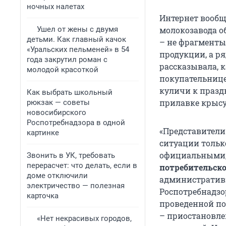
ночных налетах
Интернет вообщ
Ушел от жены с двумя
молокозавода о
детьми. Как главный качок
– не фрагменты,
«Уральских пельменей» в 54
продукции, а р
года закрутил роман с
рассказывала, 
молодой красоткой
покупательнице
куличи к праздн
Как выбрать школьный
прилавке крысу
рюкзак — советы
новосибирского
Роспотребнадзора в одной
«Представители
картинке
ситуации тольк
официальными,
Звонить в УК, требовать
перерасчет: что делать, если в
потребительск
доме отключили
административ
электричество — полезная
Роспотребнадзор
карточка
проведенной по
– приостановлен
«Нет некрасивых городов,