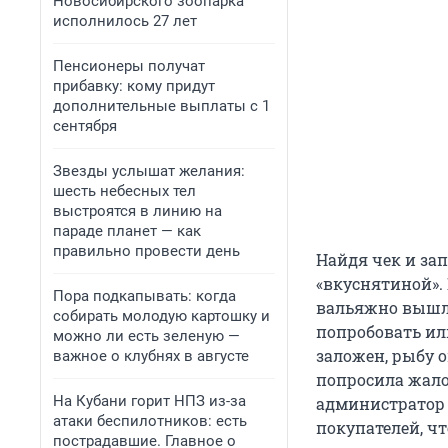
Новосибирского зоопарка
исполнилось 27 лет
Пенсионеры получат
прибавку: кому придут
дополнительные выплаты с 1
сентября
Звезды услышат желания:
шесть небесных тел
выстроятся в линию на
параде планет — как
правильно провести день
Найдя чек и зап
«вкуснятиной».
Пора подкапывать: когда
вальяжно вышла
собирать молодую картошку и
попробовать или
можно ли есть зеленую —
заложен, рыбу о
важное о клубнях в августе
попросила жало
На Кубани горит НПЗ из-за
администратор 
атаки беспилотников: есть
покупателей, ч
пострадавшие. Главное о