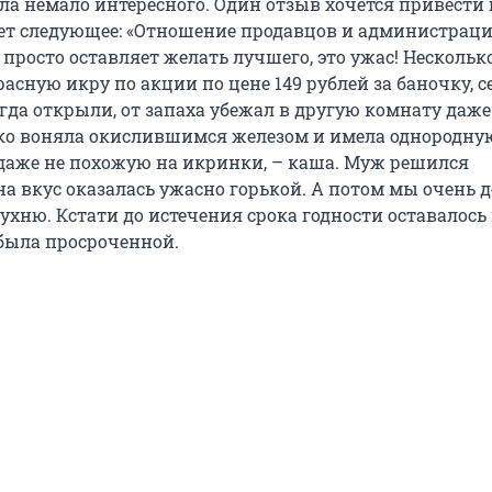
ла немало интересного. Один отзыв хочется привести
т следующее: «Отношение продавцов и администраци
просто оставляет желать лучшего, это ужас! Нескольк
асную икру по акции по цене 149 рублей за баночку, с
огда открыли, от запаха убежал в другую комнату даже
ико воняла окислившимся железом и имела однородну
даже не похожую на икринки, – каша. Муж решился
на вкус оказалась ужасно горькой. А потом мы очень 
хню. Кстати до истечения срока годности оставалось 
 была просроченной.