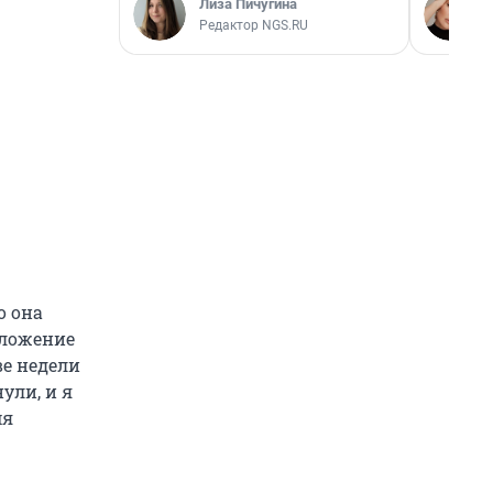
Лиза Пичугина
Редактор NGS.RU
о она
дложение
ве недели
ули, и я
мя