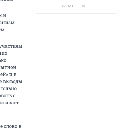
27 023
13
ный
ганизм
ем.
 участием
чих
ько
пытной
ей» и в
ие выводы
ительно
вать о
ерживает
е слово в