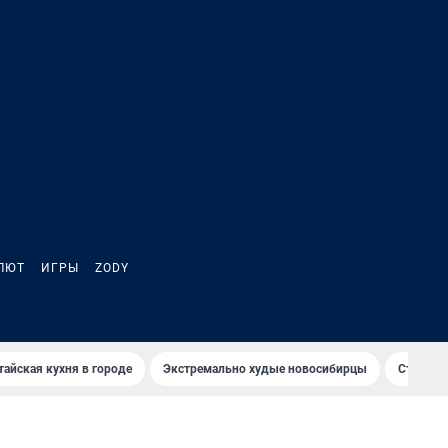
ЛЮТ
ИГРЫ
ZODY
тайская кухня в городе
Экстремально худые новосибирцы
Старт те