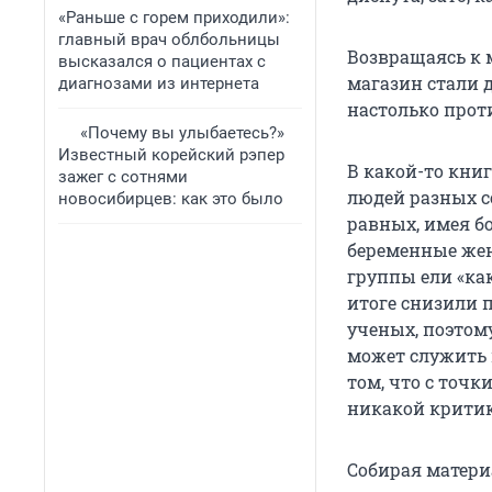
«Раньше с горем приходили»:
главный врач облбольницы
Возвращаясь к 
высказался о пациентах с
магазин стали 
диагнозами из интернета
настолько прот
«Почему вы улыбаетесь?»
Известный корейский рэпер
В какой-то кни
зажег с сотнями
людей разных с
новосибирцев: как это было
равных, имея б
беременные жен
группы ели «как
итоге снизили 
ученых, поэтом
может служить 
том, что с точ
никакой крити
Собирая материа