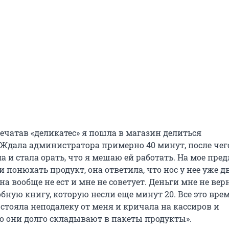
ечатав «деликатес» я пошла в магазин делиться
 Ждала администратора примерно 40 минут, после чег
 и стала орать, что я мешаю ей работать. На мое пре
 понюхать продукт, она ответила, что нос у нее уже д
на вообще не ест и мне не советует. Деньги мне не верн
бную книгу, которую несли еще минут 20. Все это вре
стояла неподалеку от меня и кричала на кассиров и
то они долго складывают в пакеты продукты».