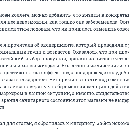
моей коллеге, можно добавить, что визиты в конкрет
для нее невозможны, как только она забеременела. Ор
ивился этим походам, что их пришлось отменить совс
ге я прочитала об эксперименте, который проводили с
оциальных групп и возрастов. Оказалось, что при про
огатейший выбор продуктов, правильно питаются тол
щины и маленькие дети. Все остальные участники о
 престижно», «как эффектно», «как дороже», «как удобн
показатели здоровья. Нет причин ставить под сомнен
у остается поверить, что беременная женщина действ
маркером в данной ситуации, а именно, свидетельство
ки зрения санитарного состояния этот магазин не выд
ки.
л для статьи, я обратилась к Интернету. Забив искомо