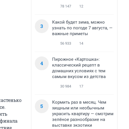
78 147
12
Какой будет зима, можно
3
узнать по погоде 7 августа, —
важные приметы
56 933
14
Пирожное «Картошка»:
4
классический рецепт в
домашних условиях с тем
самым вкусом из детства
30 984
17
частенько
Кормить раз в месяц. Чем
5
се.
хищным или необычным
ить
украсить квартиру — смотрим
зелёное разнообразие на
я финала
выставке экзотики
ствие.