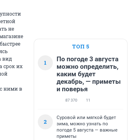
тупности
летной
ть не
 магазине
обыстрее
ТОП 5
ясь
По погоде 3 августа
а вид
1
можно определить,
а срок их
каким будет
ной
декабрь, — приметы
и поверья
с ними в
87 370
11
Суровой или мягкой будет
2
зима, можно узнать по
погоде 5 августа — важные
приметы