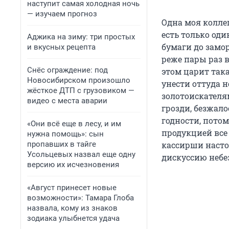
наступит самая холодная ночь
— изучаем прогноз
Одна моя коллег
есть только од
Аджика на зиму: три простых
бумаги до замо
и вкусных рецепта
реже пары раз в
Снёс ограждение: под
этом царит така
Новосибирском произошло
унести оттуда н
жёсткое ДТП с грузовиком —
золотоискателя
видео с места аварии
грозди, безжало
годности, потом
«Они всё еще в лесу, и им
продукцией все
нужна помощь»: сын
пропавших в тайге
кассирши насто
Усольцевых назвал еще одну
дискуссию небе
версию их исчезновения
«Август принесет новые
возможности»: Тамара Глоба
назвала, кому из знаков
зодиака улыбнется удача