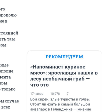
ого
аврополю
не в
остоянной
ить там
вом
РЕКОМЕНДУЕМ
бные
«Напоминает куриное
вполне
мясо»: ярославцы нашли в
мента
лесу необычный гриб —
Меры
что это
 только
17 часов
10 978
7
Вой сирен, злые туристы и грязь.
ом случае
Стоит ли ехать в самый большой
 всех
аквапарк в Геленджике — мнение