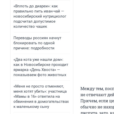
«Вплоть до диареи»: как
правильно пить иван-чай —
новосибирский нутрициолог
подсчитал допустимое
количество чашек
Переводы россиян начнут
блокировать по одной
причине: подробности
«Два кота уже нашли дом»:
как в Новосибирске проходит
ярмарка «День Хвоста» —
показываем фото животных
«Меня не просто отменяют,
Между тем, посп
меня хотят убить»: участница
не отвечают дей
«Мамы в 16» ответила на
Причем, если ц
обвинения в домогательствах
обычно не наход
к маленькому сыну
диспута, зато, 