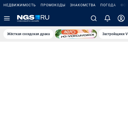
НЕДВИЖИМОСТЬ
ПРОМОКОДЫ
ЗНАКОМСТВА
ПОГОДА
ФО
Жёсткая соседская драка
Застройщики V