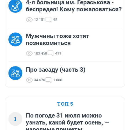
4-я больница им. Гераськова -
беспредел! Кому пожаловаться?
12 151
45
Мужчины тоже хотят
познакомиться
103 458
411
Про засаду (часть 3)
34 676
1 000
ТОП 5
По погоде 31 июля можно
1
узнать, какой будет осень, —
народные приметы