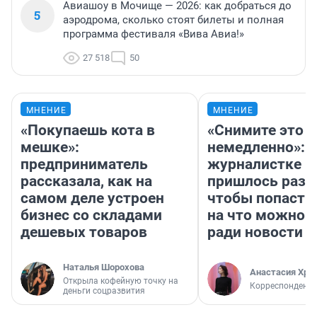
Авиашоу в Мочище — 2026: как добраться до
5
аэродрома, сколько стоят билеты и полная
программа фестиваля «Вива Авиа!»
27 518
50
МНЕНИЕ
МНЕНИЕ
«Покупаешь кота в
«Снимите это
мешке»:
немедленно»:
предприниматель
журналистке Н
рассказала, как на
пришлось разд
самом деле устроен
чтобы попасть 
бизнес со складами
на что можно 
дешевых товаров
ради новости
Наталья Шорохова
Анастасия Хри
Открыла кофейную точку на
Корреспондент
деньги соцразвития