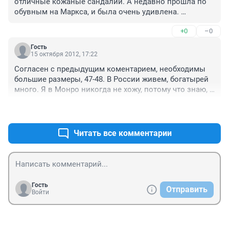
отличные кожаные сандалии. А недавно прошла по 
обувным на Маркса, и была очень удивлена. 
95%обуви на огромных каблуках, это нам Китай такие 
+0
–0
нашил? Хотя китайцы, да и во всем мире в таких по 
улицам не ходят
Гость
15 октября 2012, 17:22
Согласен с предыдущим коментарием, необходимы 
большие размеры, 47-48. В России живем, богатырей 
много. Я в Монро никогда не хожу, потому что знаю, 
что на мою ногу там только носки продаются и то, 
+0
–0
которые сильно тянутся))
Читать все комментарии
Гость
Отправить
Войти