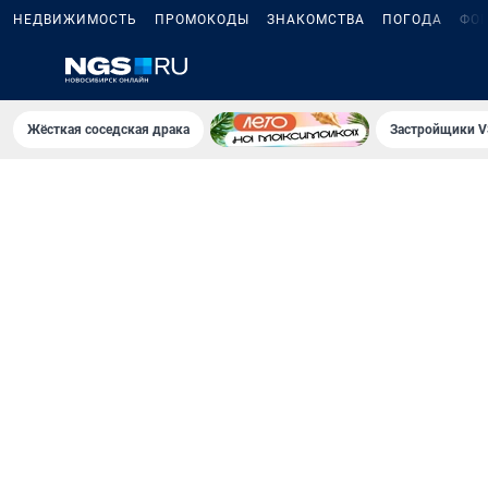
НЕДВИЖИМОСТЬ
ПРОМОКОДЫ
ЗНАКОМСТВА
ПОГОДА
ФО
Жёсткая соседская драка
Застройщики V