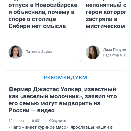
отпуск в Новосибирске
непонятный «Н
и объяснила, почему в
герои которого
споре о столице
застряли в
Сибири нет смысла
мистическом о
Лиза Пичугина
Татьяна Зарва
Редактор NGS.R
РЕКОМЕНДУЕМ
Фермер Джастас Уолкер, известный
как «веселый молочник», заявил что
его семью могут выдворить из
России — видео
12 часов
6 631
Обсудить
«Напоминает куриное мясо»: ярославцы нашли в