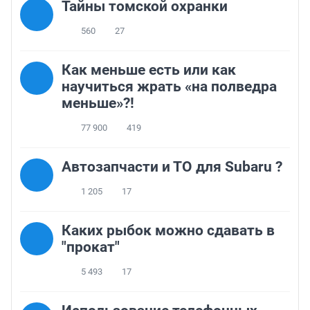
Тайны томской охранки
560
27
Как меньше есть или как
научиться жрать «на полведра
меньше»?!
77 900
419
Автозапчасти и ТО для Subaru ?
1 205
17
Каких рыбок можно сдавать в
"прокат"
5 493
17