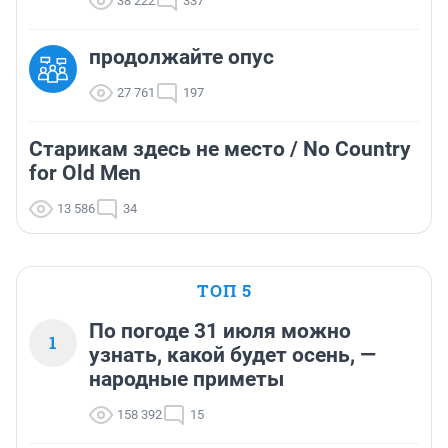
38 222
337
продолжайте опус
27 761
197
Старикам здесь не место / No Country
for Old Men
13 586
34
ТОП 5
По погоде 31 июля можно
1
узнать, какой будет осень, —
народные приметы
158 392
15