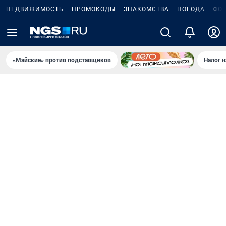
НЕДВИЖИМОСТЬ
ПРОМОКОДЫ
ЗНАКОМСТВА
ПОГОДА
ФО
«Майские» против подставщиков
Налог 