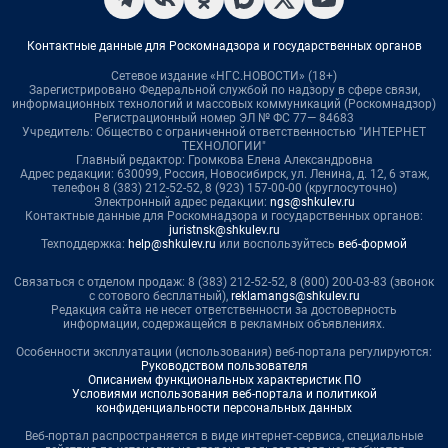
Контактные данные для Роскомнадзора и государственных органов
Сетевое издание «НГС.НОВОСТИ» (18+)
Зарегистрировано Федеральной службой по надзору в сфере связи,
информационных технологий и массовых коммуникаций (Роскомнадзор)
Регистрационный номер ЭЛ № ФС 77— 84683
Учредитель: Общество с ограниченной ответственностью "ИНТЕРНЕТ
ТЕХНОЛОГИИ"
Главный редактор: Громкова Елена Александровна
Адрес редакции: 630099, Россия, Новосибирск, ул. Ленина, д. 12, 6 этаж,
телефон 8 (383) 212-52-52, 8 (923) 157-00-00 (круглосуточно)
Электронный адрес редакции:
ngs@shkulev.ru
Контактные данные для Роскомнадзора и государственных органов:
juristnsk@shkulev.ru
Техподдержка:
help@shkulev.ru
или воспользуйтесь
веб-формой
Связаться с отделом продаж: 8 (383) 212-52-52, 8 (800) 200-03-83 (звонок
с сотового бесплатный),
reklamangs@shkulev.ru
Редакция сайта не несет ответственности за достоверность
информации, содержащейся в рекламных объявлениях.
Особенности эксплуатации (использования) веб-портала регулируются:
Руководством пользователя
Описанием функциональных характеристик ПО
Условиями использования веб-портала и политикой
конфиденциальности персональных данных
Веб-портал распространяется в виде интернет-сервиса, специальные