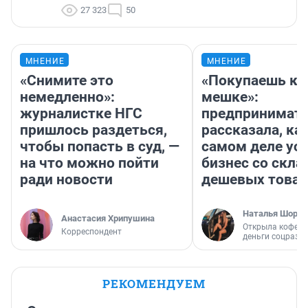
27 323
50
МНЕНИЕ
МНЕНИЕ
«Снимите это
«Покупаешь ко
немедленно»:
мешке»:
журналистке НГС
предпринимат
пришлось раздеться,
рассказала, как
чтобы попасть в суд, —
самом деле ус
на что можно пойти
бизнес со скл
ради новости
дешевых това
Наталья Шорох
Анастасия Хрипушина
Открыла кофейн
Корреспондент
деньги соцразв
РЕКОМЕНДУЕМ