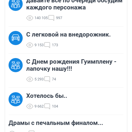
давайте все по очереди обсудим
каждого персонажа
140 105
997
C легковой на внедорожник.
9 153
173
С Днем рождения Гуимплену -
лапочку нашу!!!
5 293
74
Хотелось бы..
9 662
104
Драмы с печальным финалом...