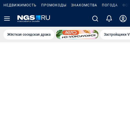
НЕДВИЖИМОСТЬ
ПРОМОКОДЫ
ЗНАКОМСТВА
ПОГОДА
ФО
Жёсткая соседская драка
Застройщики V