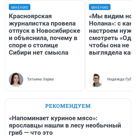
МНЕНИЕ
МНЕНИЕ
Красноярская
«Мы видим нов
журналистка провела
Нолана»: с как
отпуск в Новосибирске
настроем нужн
и объяснила, почему в
смотреть «Оди
споре о столице
чтобы она не
Сибири нет смысла
выглядела как
Татьяна Зарва
Надежда Губар
РЕКОМЕНДУЕМ
«Напоминает куриное мясо»:
ярославцы нашли в лесу необычный
гриб — что это