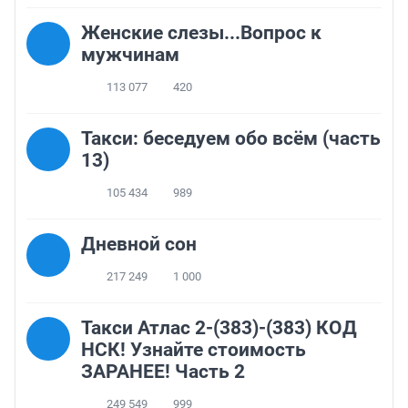
Женские слезы...Вопрос к
мужчинам
113 077
420
Такси: беседуем обо всём (часть
13)
105 434
989
Дневной сон
217 249
1 000
Такси Атлас 2-(383)-(383) КОД
НСК! Узнайте стоимость
ЗАРАНЕЕ! Часть 2
249 549
999