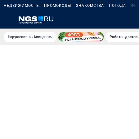
НЕДВИЖИМОСТЬ
ПРОМОКОДЫ
ЗНАКОМСТВА
ПОГОДА
ФО
Нарушения в «Авиценне»
Роботы-доставщ