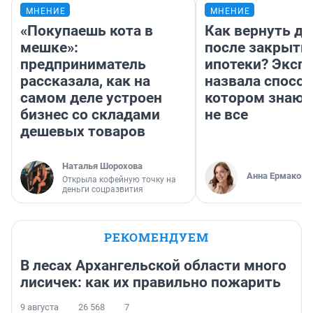
МНЕНИЕ
МНЕНИЕ
«Покупаешь кота в
Как вернуть де
мешке»:
после закрыти
предприниматель
ипотеки? Эксп
рассказала, как на
назвала способ
самом деле устроен
котором знают
бизнес со складами
не все
дешевых товаров
Наталья Шорохова
Анна Ермакова
Открыла кофейную точку на
деньги соцразвития
РЕКОМЕНДУЕМ
В лесах Архангельской области много
лисичек: как их правильно пожарить
9 августа
26 568
7