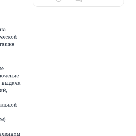
на
ческой
 также
че
лючение
, выдача
ий,
альной
м)
овленном