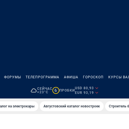
ФОРУМЫ
ТЕЛЕПРОГРАММА
АФИША
ГОРОСКОП
КУРСЫ ВА
USD 80,93
СЕЙЧАС
6
ПРОБКИ
+23°C
EUR 93,19
алог на электрокары
Августовский каталог новостроек
Строитель б