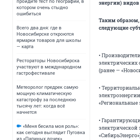
пройдите тест по географии, в
энергии) видов 
котором очень стыдно
ошибиться
Таким образом,
следующие суб
Всего два дня: где в
Новосибирске откроются
ярмарки товаров для школы
— карта
• Производител
Рестораторы Новосибирска
электрических 
участвуют в международном
(ранее — «Новос
гастрофестивале
Метеоролог предрек самую
• Территориаль
мощную климатическую
электроэнергии
катастрофу за последнюю
«Региональные э
тысячу лет: когда всё
начнется
• Гарантирующи
«Меня бесила моя роль»:
электрической 
как сегодня выглядит Пуговка
«СибирьЭнерго»)
из «Папиных дочек»