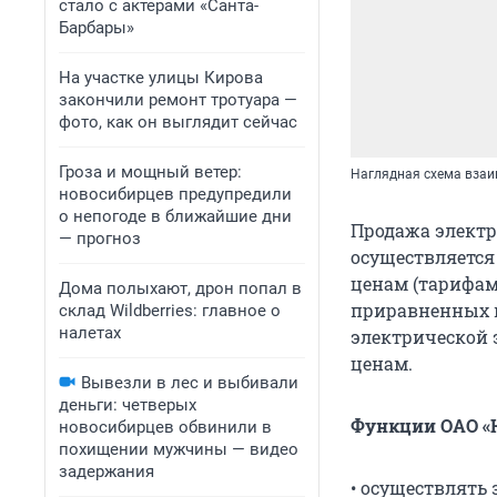
стало с актерами «Санта-
Барбары»
На участке улицы Кирова
закончили ремонт тротуара —
фото, как он выглядит сейчас
Гроза и мощный ветер:
Наглядная схема взаи
новосибирцев предупредили
о непогоде в ближайшие дни
Продажа электр
— прогноз
осуществляется
ценам (тарифам
Дома полыхают, дрон попал в
приравненных к
склад Wildberries: главное о
налетах
электрической 
ценам.
Вывезли в лес и выбивали
деньги: четверых
Функции ОАО «Н
новосибирцев обвинили в
похищении мужчины — видео
задержания
• осуществлять