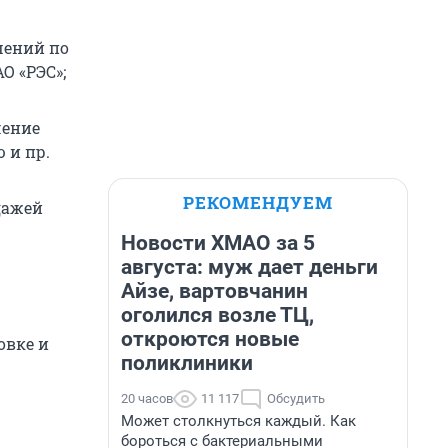
шений по
О «РЭС»;
чение
 и пр.
РЕКОМЕНДУЕМ
дажей
Новости ХМАО за 5
августа: муж дает деньги
Айзе, вартовчанин
оголился возле ТЦ,
откроются новые
овке и
поликлиники
20 часов
11 117
Обсудить
Может столкнуться каждый. Как
бороться с бактериальными