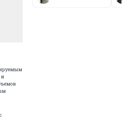
лируемым
 и
бъемов
мым
: