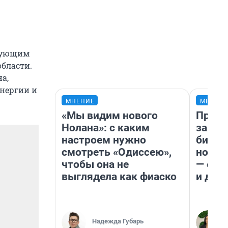
ирующим
бласти.
а,
энергии и
МНЕНИЕ
МНЕНИ
«Мы видим нового
Прода
Нолана»: с каким
запла
настроем нужно
бизне
смотреть «Одиссею»,
новый
чтобы она не
— он 
выглядела как фиаско
и даж
Надежда Губарь