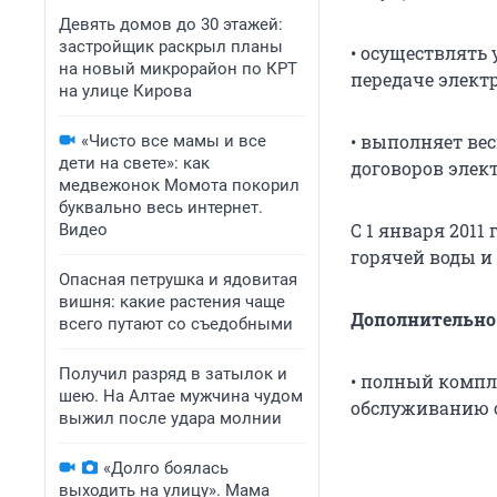
Девять домов до 30 этажей:
застройщик раскрыл планы
• осуществлять
на новый микрорайон по КРТ
передаче элект
на улице Кирова
• выполняет ве
«Чисто все мамы и все
дети на свете»: как
договоров элек
медвежонок Момота покорил
буквально весь интернет.
С 1 января 2011
Видео
горячей воды и
Опасная петрушка и ядовитая
вишня: какие растения чаще
Дополнительно 
всего путают со съедобными
Получил разряд в затылок и
• полный компл
шею. На Алтае мужчина чудом
обслуживанию с
выжил после удара молнии
«Долго боялась
выходить на улицу». Мама