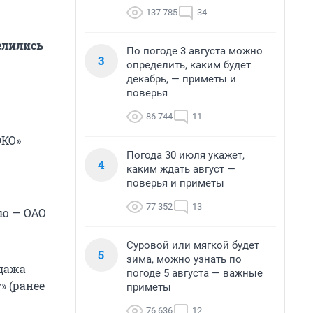
137 785
34
елились
По погоде 3 августа можно
3
определить, каким будет
декабрь, — приметы и
поверья
86 744
11
ЭКО»
Погода 30 июля укажет,
4
каким ждать август —
поверья и приметы
77 352
13
лю — ОАО
Суровой или мягкой будет
5
зима, можно узнать по
дажа
погоде 5 августа — важные
» (ранее
приметы
76 636
12