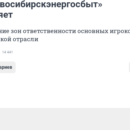
восибирскэнергосбыт»
яет
ие зон ответственности основных игрок
кой отрасли
14 441
ариев