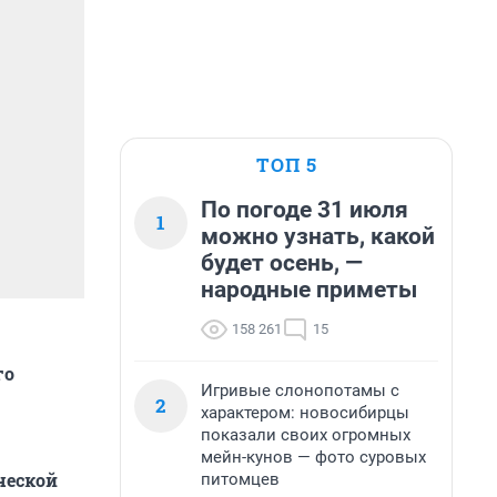
ТОП 5
По погоде 31 июля
1
можно узнать, какой
будет осень, —
народные приметы
158 261
15
го
Игривые слонопотамы с
2
характером: новосибирцы
показали своих огромных
мейн-кунов — фото суровых
ческой
питомцев