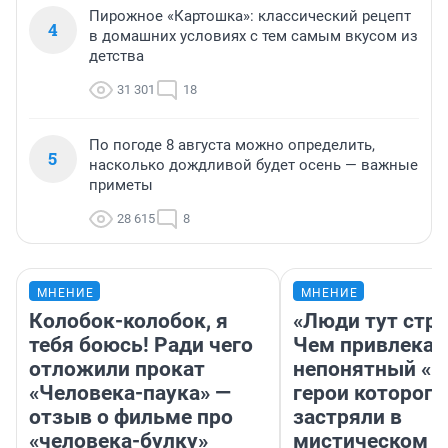
Пирожное «Картошка»: классический рецепт
4
в домашних условиях с тем самым вкусом из
детства
31 301
18
По погоде 8 августа можно определить,
5
насколько дождливой будет осень — важные
приметы
28 615
8
МНЕНИЕ
МНЕНИЕ
Колобок-колобок, я
«Люди тут стр
тебя боюсь! Ради чего
Чем привлекае
отложили прокат
непонятный «Н
«Человека-паука» —
герои которого
отзыв о фильме про
застряли в
«человека-булку»
мистическом о