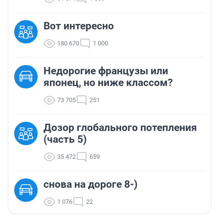
Вот интересно
180 670
1 000
Недорогие французы или
японец, но ниже классом?
73 705
251
Дозор глобального потепления
(часть 5)
35 472
659
снова на дороге 8-)
1 076
22