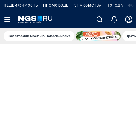
НЕДВИЖИМОСТЬ
ПРОМОКОДЫ
ЗНАКОМСТВА
ПОГОДА
ФО
Как строили мосты в Новосибирске
Траты