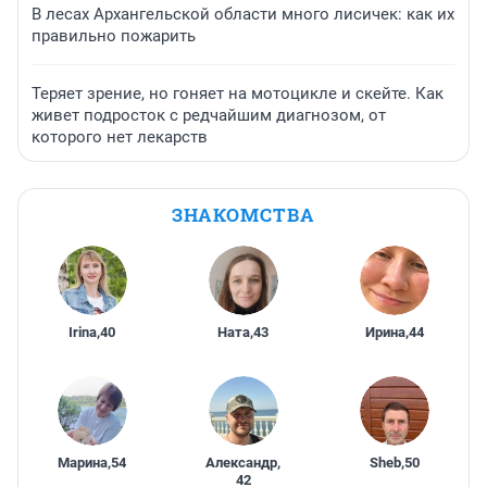
В лесах Архангельской области много лисичек: как их
правильно пожарить
Теряет зрение, но гоняет на мотоцикле и скейте. Как
живет подросток с редчайшим диагнозом, от
которого нет лекарств
ЗНАКОМСТВА
Irina
,
40
Ната
,
43
Ирина
,
44
Марина
,
54
Александр
,
Sheb
,
50
42