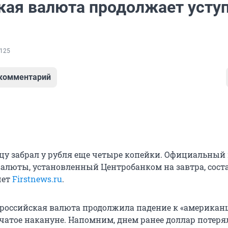
кая валюта продолжает усту
125
 комментарий
цу забрал у рубля еще четыре копейки. Официальный 
алюты, установленный Центробанком на завтра, сост
шет
Firstnews.ru
.
 российская валюта продолжила падение к «американц
чатое накануне. Напомним, днем ранее доллар потерял