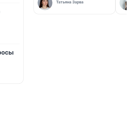
Татьяна Зарва
с
росы