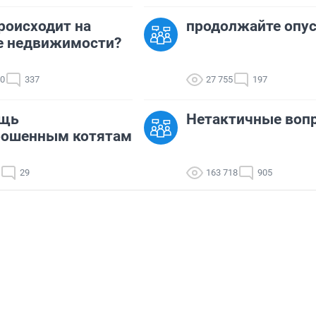
роисходит на
продолжайте опу
е недвижимости?
20
337
27 755
197
щь
Нетактичные воп
рошенным котятам
29
163 718
905