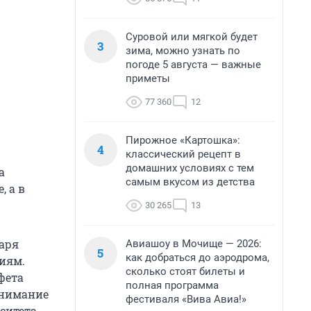
Суровой или мягкой будет
3
зима, можно узнать по
погоде 5 августа — важные
приметы
77 360
12
Пирожное «Картошка»:
4
классический рецепт в
домашних условиях с тем
а
самым вкусом из детства
, а в
.
30 265
13
аря
Авиашоу в Мочище — 2026:
5
как добраться до аэродрома,
иям.
сколько стоят билеты и
фета
полная программа
внимание
фестиваля «Вива Авиа!»
ситета