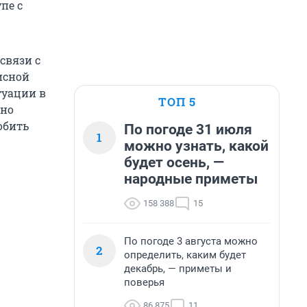
пе с
связи с
исной
туации в
ТОП 5
 но
обить
По погоде 31 июля
1
можно узнать, какой
будет осень, —
народные приметы
158 388
15
По погоде 3 августа можно
2
определить, каким будет
декабрь, — приметы и
поверья
86 875
11