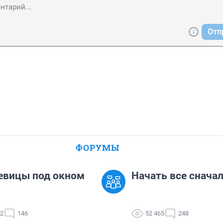
Отп
ФОРУМЫ
евицы под окном
Начать все сначала
02
146
52 465
248