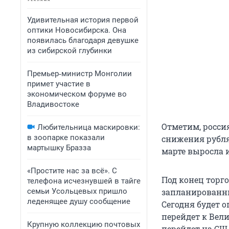
Удивительная история первой
оптики Новосибирска. Она
появилась благодаря девушке
из сибирской глубинки
Премьер‑министр Монголии
примет участие в
экономическом форуме во
Владивостоке
Отметим, росси
Любительница маскировки:
в зоопарке показали
снижения рубля.
мартышку Бразза
марте выросла и
«Простите нас за всё». С
Под конец торг
телефона исчезнувшей в тайге
семьи Усольцевых пришло
запланированн
леденящее душу сообщение
Сегодня будет о
перейдет к Вел
Крупную коллекцию почтовых
перейдет на СШ