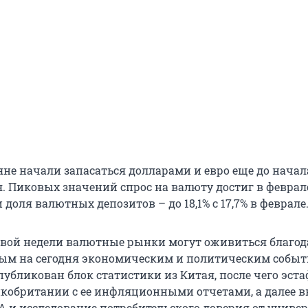
яне начали запасаться долларами и евро еще до начал
 Пиковых значений спрос на валюту достиг в феврале
 доля валютных депозитов – до 18,1% с 17,7% в феврале
овой недели валютные рынки могут оживиться благод
ым на сегодня экономическим и политическим событ
публикован блок статистики из Китая, после чего эста
икобритании с ее инфляционными отчетами, а далее 
А и исследование потребительского доверия от универ