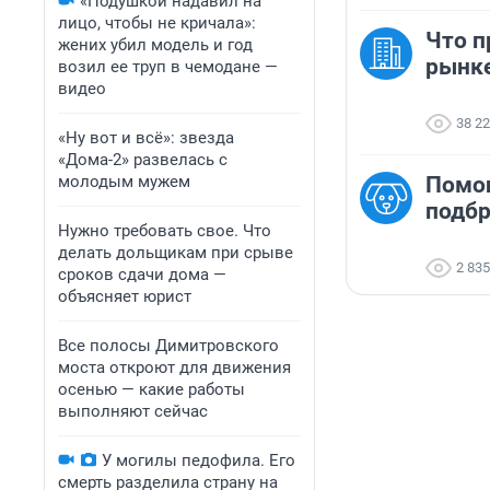
«Подушкой надавил на
лицо, чтобы не кричала»:
Что п
жених убил модель и год
рынк
возил ее труп в чемодане —
видео
38 2
«Ну вот и всё»: звезда
«Дома-2» развелась с
молодым мужем
Помо
подб
Нужно требовать свое. Что
делать дольщикам при срыве
2 835
сроков сдачи дома —
объясняет юрист
Все полосы Димитровского
моста откроют для движения
осенью — какие работы
выполняют сейчас
У могилы педофила. Его
смерть разделила страну на