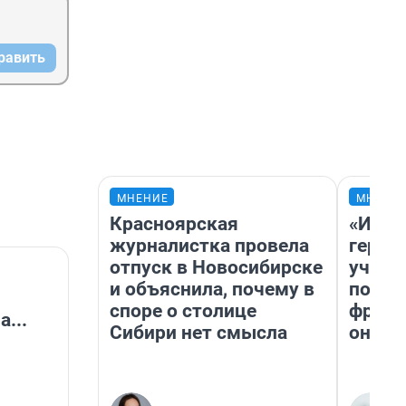
равить
МНЕНИЕ
МНЕНИ
Красноярская
«Игру
журналистка провела
герои
отпуск в Новосибирске
учит 
и объяснила, почему в
попул
споре о столице
франш
...
Сибири нет смысла
она п