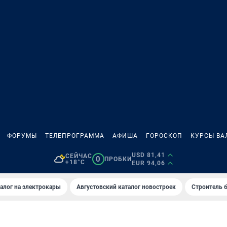
ФОРУМЫ
ТЕЛЕПРОГРАММА
АФИША
ГОРОСКОП
КУРСЫ ВА
USD 81,41
СЕЙЧАС
0
ПРОБКИ
+18°C
EUR 94,06
алог на электрокары
Августовский каталог новостроек
Строитель б