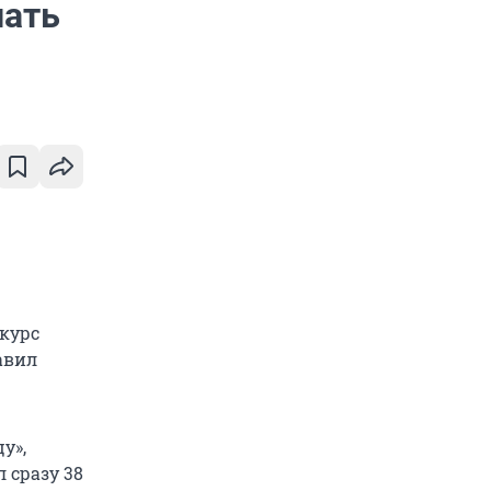
пать
курс
авил
у»,
 сразу 38