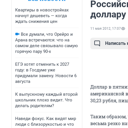
Российс
Квартиры в новостройках
доллару
начнут дешеветь — когда
ждать снижения цен
11 мая 2012, 17:07
Все думали, что Орейро и
Арана встречаются: что на
Написать
самом деле связывало самую
горячую пару 90-х
ЕГЭ хотят отменить к 2027
году: в Госдуме уже
придумали замену. Новости 6
августа
Доллар в пятни
американской в
К выпускному каждый второй
школьник плохо видит. Что
30,23 рубля, пи
делать родителям?
Таким образом,
Наведи фокус. Как видят мир
весьма резко на
люди с близорукостью и что