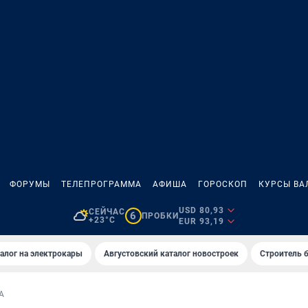
ФОРУМЫ
ТЕЛЕПРОГРАММА
АФИША
ГОРОСКОП
КУРСЫ ВА
USD 80,93
СЕЙЧАС
6
ПРОБКИ
+23°C
EUR 93,19
алог на электрокары
Августовский каталог новостроек
Строитель б
А