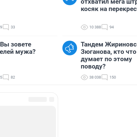
отхватил мега шт
косяк на перекрес
69
33
10 388
94
 Вы зовете
Тандем Жириновс
елей мужа?
Зюганова, кто что
думает по этому
поводу?
65
82
38 038
150