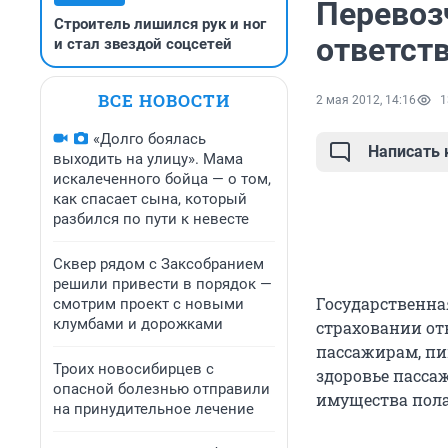
Перевоз
Строитель лишился рук и ног
ответст
и стал звездой соцсетей
ВСЕ НОВОСТИ
2 мая 2012, 14:16
1
«Долго боялась
Написать
выходить на улицу». Мама
искалеченного бойца — о том,
как спасает сына, который
разбился по пути к невесте
Сквер рядом с Заксобранием
решили привести в порядок —
Государственна
смотрим проект с новыми
клумбами и дорожками
страховании от
пассажирам, пиш
Троих новосибирцев с
здоровье пасса
опасной болезнью отправили
имущества пола
на принудительное лечение