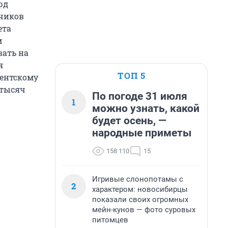
рд
зчиков
ета
м
вать на
я
ТОП 5
дентскому
 тысяч
По погоде 31 июля
1
можно узнать, какой
будет осень, —
народные приметы
158 110
15
Игривые слонопотамы с
2
характером: новосибирцы
показали своих огромных
мейн-кунов — фото суровых
питомцев