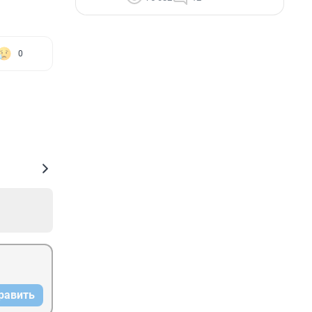
0
равить