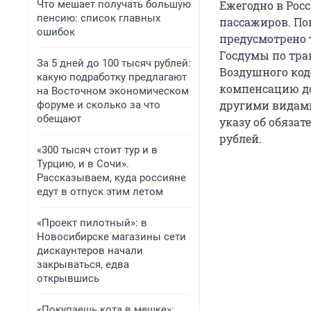
Что мешает получать большую
Ежегодно в Росс
пенсию: список главных
пассажиров. По
ошибок
предусмотрено 
Госдумы по тра
За 5 дней до 100 тысяч рублей:
Воздушного код
какую подработку предлагают
компенсацию до
на Восточном экономическом
другими видами
форуме и сколько за что
обещают
указу об обяза
рублей.
«300 тысяч стоит тур и в
Турцию, и в Сочи».
Рассказываем, куда россияне
едут в отпуск этим летом
«Проект пилотный»: в
Новосибирске магазины сети
дискаунтеров начали
закрываться, едва
открывшись
«Покупаешь кота в мешке»: