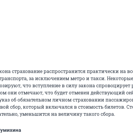
кона страхование распространится практически на в
транспорта, за исключением метро и такси. Некоторы
озируют, что вступление в силу закона спровоцирует 
том они отмечают, что будет отменен действующий се
указ об обязательном личном страховании пассажиров,
овой сбор, который включался в стоимость билетов. С
ательно, уменьшится на величину такого сбора.
Шумихина