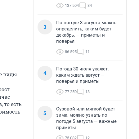
137 504
34
По погоде 3 августа можно
3
определить, каким будет
декабрь, — приметы и
поверья
86 595
11
Погода 30 июля укажет,
4
се виды
каким ждать август —
поверья и приметы
е
рост
77 250
13
йчас
 то есть
Суровой или мягкой будет
тоимость
5
зима, можно узнать по
погоде 5 августа — важные
приметы
75 082
12