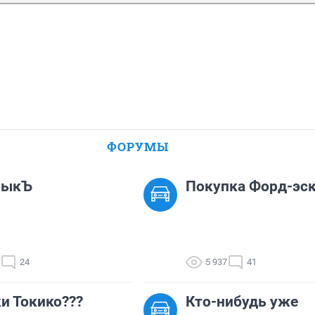
ФОРУМЫ
лыкЪ
Покупка Форд-эс
24
5 937
41
и Токико???
Кто-нибудь уже