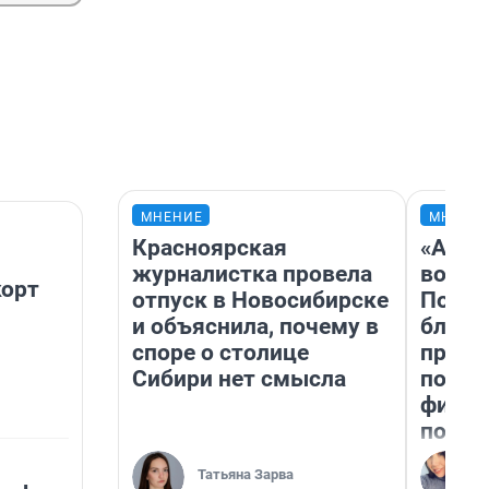
МНЕНИЕ
МНЕНИ
Красноярская
«Анал
журналистка провела
вот ч
корт
отпуск в Новосибирске
Почем
и объяснила, почему в
блокб
споре о столице
прова
Сибири нет смысла
повто
фильм
полны
Татьяна Зарва