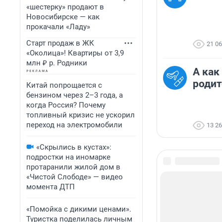
«шестерку» продают в
Новосибирске — как
прокачали «Ладу»
Старт продаж в ЖК
21 0
«Околица»! Квартиры от 3,9
млн ₽ р. Родники
А как
родит
Китай попрощается с
бензином через 2–3 года, а
когда Россия? Почему
топливный кризис не ускорил
переход на электромобили
13 2
«Скрылись в кустах»:
подростки на иномарке
протаранили жилой дом в
«Чистой Слободе» — видео
момента ДТП
«Помойка с дикими ценами».
Туристка поделилась личным