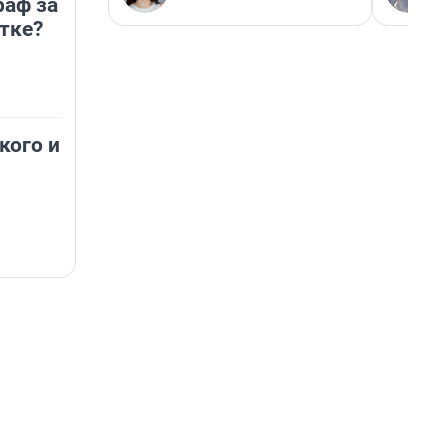
раф за
тке?
кого и