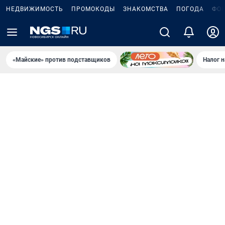
НЕДВИЖИМОСТЬ
ПРОМОКОДЫ
ЗНАКОМСТВА
ПОГОДА
ФО
«Майские» против подставщиков
Налог 