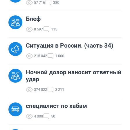
57 716
380
Блеф
8 597
115
Ситуация в России. (часть 34)
215 042
1 000
Ночной дозор наносит ответный
удар
374 022
3 211
cпециалист по хабам
4 000
50