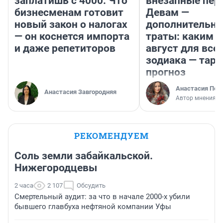
заплатишь с 4000. Что
внезапные пер
бизнесменам готовит
Девам —
новый закон о налогах
дополнительн
— он коснется импорта
траты: каким б
и даже репетиторов
август для все
зодиака — таро
прогноз
Анастасия Пер
Анастасия Завгородняя
Автор мнения
РЕКОМЕНДУЕМ
Соль земли забайкальской.
Нижегородцевы
2 часа
2 107
Обсудить
Смертельный аудит: за что в начале 2000-х убили
бывшего главбуха нефтяной компании Уфы