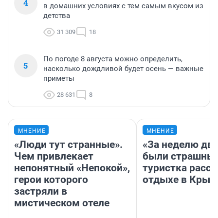
4
в домашних условиях с тем самым вкусом из
детства
31 309
18
По погоде 8 августа можно определить,
5
насколько дождливой будет осень — важные
приметы
28 631
8
МНЕНИЕ
МНЕНИЕ
«Люди тут странные».
«За неделю две
Чем привлекает
были страшные
непонятный «Непокой»,
туристка расск
герои которого
отдыхе в Крым
застряли в
мистическом отеле