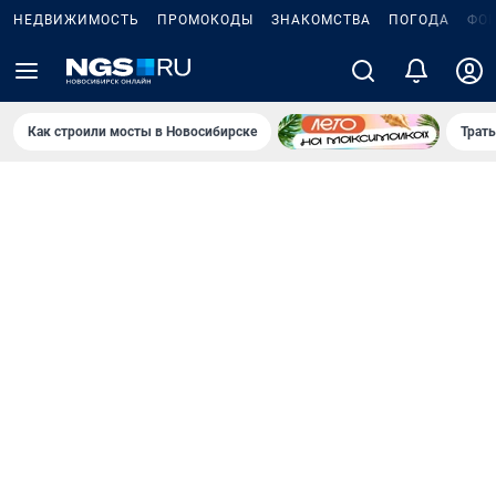
НЕДВИЖИМОСТЬ
ПРОМОКОДЫ
ЗНАКОМСТВА
ПОГОДА
ФО
Как строили мосты в Новосибирске
Траты