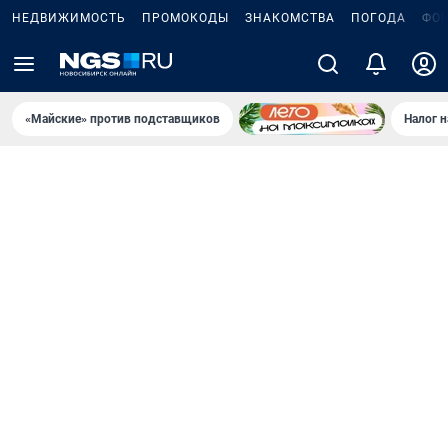
НЕДВИЖИМОСТЬ
ПРОМОКОДЫ
ЗНАКОМСТВА
ПОГОДА
ФО
«Майские» против подставщиков
Налог 