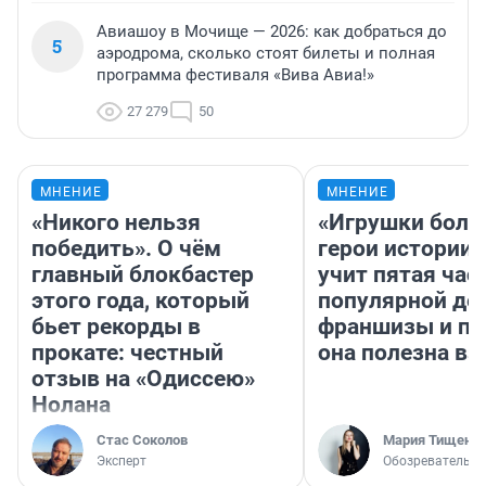
Авиашоу в Мочище — 2026: как добраться до
5
аэродрома, сколько стоят билеты и полная
программа фестиваля «Вива Авиа!»
27 279
50
МНЕНИЕ
МНЕНИЕ
«Никого нельзя
«Игрушки боль
победить». О чём
герои истории»
главный блокбастер
учит пятая час
этого года, который
популярной де
бьет рекорды в
франшизы и п
прокате: честный
она полезна в
отзыв на «Одиссею»
Нолана
Стас Соколов
Мария Тищенк
Эксперт
Обозреватель