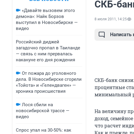
СКБ-бан
«Давайте вызовем этого
демона»: Найк Борзов
8 июля 2011, 14:25
выступил в Новосибирске —
видео
Написать
Российский диджей
загадочно пропал в Таиланде
— связь с ним прервалась
накануне его дня рождения
От пожара до уголовного
дела. В Новосибирске сгорели
СКБ-банк снизил
«Тойота» и «Гелендваген» —
процентные ста
хроника происшествия
минимальный ра
Лося сбили на
новосибирской трассе —
На величину п
видео
доход, семейное
что расчет инд
Спрос упал на 30-50%: как
Как и прежде, 