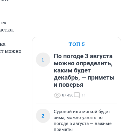
се»
астка,
ТОП 5
она
ит можно
По погоде 3 августа
1
можно определить,
каким будет
декабрь, — приметы
и поверья
87 436
11
Суровой или мягкой будет
2
зима, можно узнать по
погоде 5 августа — важные
приметы