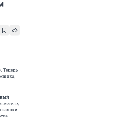
м
. Теперь
емщика,
чный
отметить,
 заявки.
осле