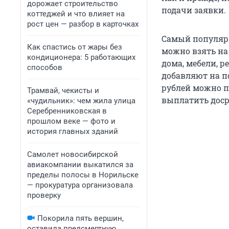
дорожает строительство
подачи заявки.
коттеджей и что влияет на
рост цен — разбор в карточках
Самый популярн
Как спастись от жары без
можно взять на 
кондиционера: 5 работающих
дома, мебели, 
способов
добавляют на п
рублей можно п
Трамвай, чекисты и
выплатить доср
«чудильник»: чем жила улица
Серебренниковская в
прошлом веке — фото и
история главных зданий
Самолет новосибирской
авиакомпании выкатился за
пределы полосы в Норильске
— прокуратура организовала
проверку
Покорила пять вершин,
оставила предсмертную