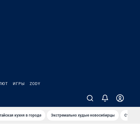
ЛЮТ
ИГРЫ
ZODY
тайская кухня в городе
Экстремально худые новосибирцы
Старт те