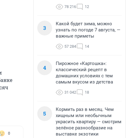
78 216
12
Какой будет зима, можно
3
узнать по погоде 7 августа, —
важные приметы
57 284
14
Пирожное «Картошка»:
4
классический рецепт в
и
домашних условиях с тем
банке
самым вкусом из детства
ысяч
31 042
18
Кормить раз в месяц. Чем
5
хищным или необычным
украсить квартиру — смотрим
зелёное разнообразие на
выставке экзотики
0