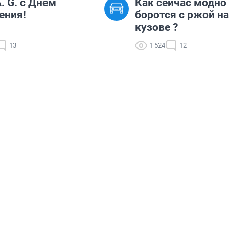
A. G. с Днём
Как сейчас модно
ения!
боротся с ржой на
кузове ?
13
1 524
12