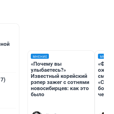
йной
МНЕНИЕ
МНЕНИ
«Почему вы
«Фина
улыбаетесь?»
ожида
Известный корейский
смотр
 7)
рэпер зажег с сотнями
«Стар
новосибирцев: как это
больш
было
честн