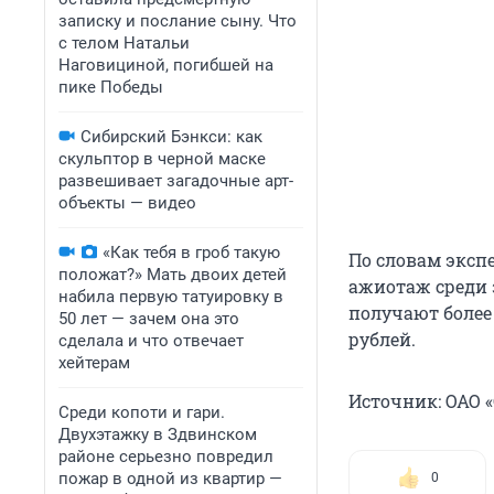
записку и послание сыну. Что
с телом Натальи
Наговициной, погибшей на
пике Победы
Сибирский Бэнкси: как
скульптор в черной маске
развешивает загадочные арт-
объекты — видео
«Как тебя в гроб такую
По словам эксп
положат?» Мать двоих детей
ажиотаж среди 
набила первую татуировку в
получают более 
50 лет — зачем она это
рублей.
сделала и что отвечает
хейтерам
Источник: ОАО 
Среди копоти и гари.
Двухэтажку в Здвинском
районе серьезно повредил
пожар в одной из квартир —
0