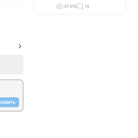
27 075
13
равить