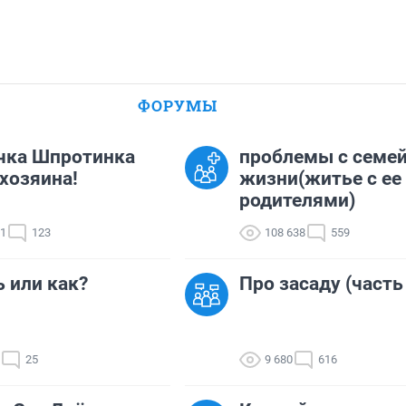
ФОРУМЫ
чка Шпротинка
проблемы с семе
хозяина!
жизни(житье с ее
родителями)
21
123
108 638
559
 или как?
Про засаду (часть
25
9 680
616