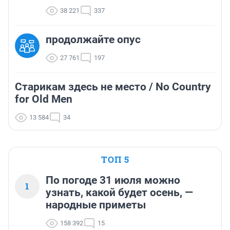
38 221
337
продолжайте опус
27 761
197
Старикам здесь не место / No Country
for Old Men
13 584
34
ТОП 5
По погоде 31 июля можно
1
узнать, какой будет осень, —
народные приметы
158 392
15