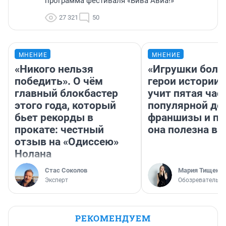
программа фестиваля «Вива Авиа!»
27 321
50
МНЕНИЕ
МНЕНИЕ
«Никого нельзя
«Игрушки боль
победить». О чём
герои истории»
главный блокбастер
учит пятая час
этого года, который
популярной де
бьет рекорды в
франшизы и п
прокате: честный
она полезна в
отзыв на «Одиссею»
Нолана
Стас Соколов
Мария Тищенк
Эксперт
Обозреватель
РЕКОМЕНДУЕМ