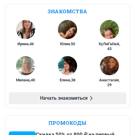
ЗНАКОМСТВА
Ирина
,
46
Юлия
,
50
ХуЛиГаНкА
,
43
Милана
,
40
Елена
,
38
Анастасия
,
29
Начать знакомиться
ПРОМОКОДЫ
Скидка 50% от 800 ₽ на первый