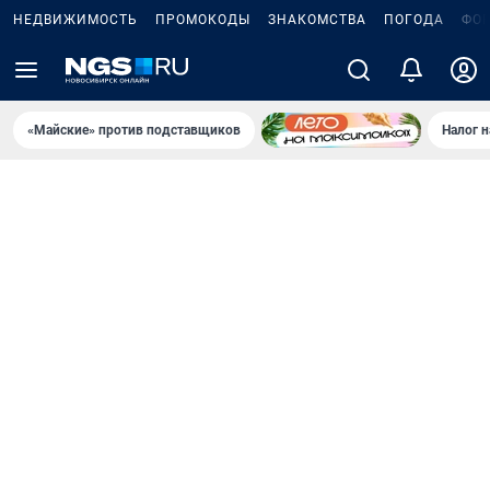
НЕДВИЖИМОСТЬ
ПРОМОКОДЫ
ЗНАКОМСТВА
ПОГОДА
ФО
«Майские» против подставщиков
Налог 