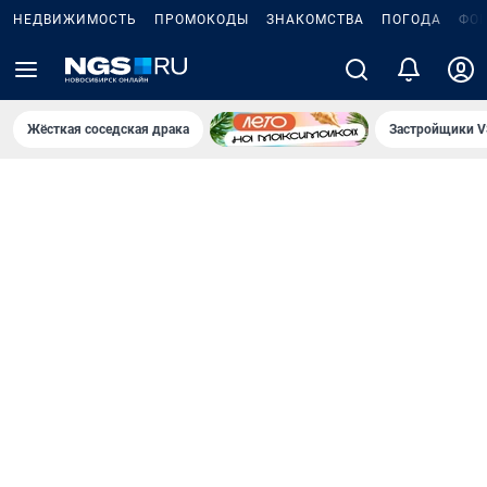
НЕДВИЖИМОСТЬ
ПРОМОКОДЫ
ЗНАКОМСТВА
ПОГОДА
ФО
Жёсткая соседская драка
Застройщики V