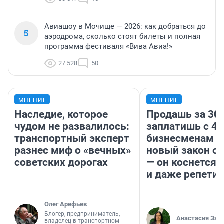
Авиашоу в Мочище — 2026: как добраться до
5
аэродрома, сколько стоят билеты и полная
программа фестиваля «Вива Авиа!»
27 528
50
МНЕНИЕ
МНЕНИЕ
Наследие, которое
Продашь за 300
чудом не развалилось:
заплатишь с 40
транспортный эксперт
бизнесменам г
разнес миф о «вечных»
новый закон о 
советских дорогах
— он коснется 
и даже репети
Олег Арефьев
Блогер, предприниматель,
Анастасия Зав
владелец в транспортном