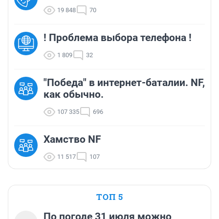
19 848
70
! Проблема выбора телефона !
1 809
32
"Победа" в интернет-баталии. NF,
как обычно.
107 335
696
Хамство NF
11 517
107
ТОП 5
По погоде 31 июля можно