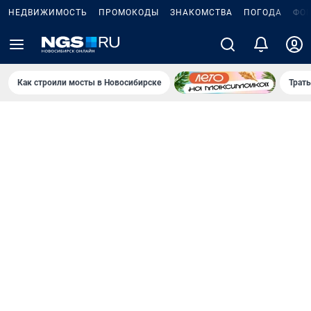
НЕДВИЖИМОСТЬ
ПРОМОКОДЫ
ЗНАКОМСТВА
ПОГОДА
ФО
Как строили мосты в Новосибирске
Траты