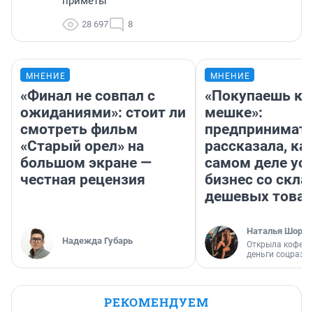
приметы
28 697
8
МНЕНИЕ
МНЕНИЕ
«Финал не совпал с
«Покупаешь ко
ожиданиями»: стоит ли
мешке»:
смотреть фильм
предпринимат
«Старый орел» на
рассказала, как
большом экране —
самом деле ус
честная рецензия
бизнес со скл
дешевых това
Наталья Шорох
Надежда Губарь
Открыла кофейн
деньги соцразв
РЕКОМЕНДУЕМ