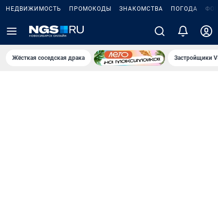
НЕДВИЖИМОСТЬ
ПРОМОКОДЫ
ЗНАКОМСТВА
ПОГОДА
ФО
Жёсткая соседская драка
Застройщики V