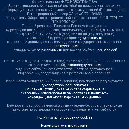
Сетевое издание «НГС.НОВОСТИ» (18+)
Зарегистрировано Федеральной службой по надзору в сфере связи,
информационных технологий и массовых коммуникаций (Роскомнадзор)
Регистрационный номер ЭЛ № ФС 77— 84683
Учредитель: Общество с ограниченной ответственностью "ИНТЕРНЕТ
ТЕХНОЛОГИИ"
Главный редактор: Громкова Елена Александровна
Адрес редакции: 630099, Россия, Новосибирск, ул. Ленина, д. 12, 6 этаж,
телефон 8 (383) 212-52-52, 8 (923) 157-00-00 (круглосуточно)
Электронный адрес редакции:
ngs@shkulev.ru
Контактные данные для Роскомнадзора и государственных органов:
juristnsk@shkulev.ru
Техподдержка:
help@shkulev.ru
или воспользуйтесь
веб-формой
Связаться с отделом продаж: 8 (383) 212-52-52, 8 (800) 200-03-83 (звонок
с сотового бесплатный),
reklamangs@shkulev.ru
Редакция сайта не несет ответственности за достоверность
информации, содержащейся в рекламных объявлениях.
Особенности эксплуатации (использования) веб-портала регулируются:
Руководством пользователя
Описанием функциональных характеристик ПО
Условиями использования веб-портала и политикой
конфиденциальности персональных данных
Веб-портал распространяется в виде интернет-сервиса, специальные
действия по установке на стороне пользователя не требуются
Политика использования cookies
Рекомендательные системы