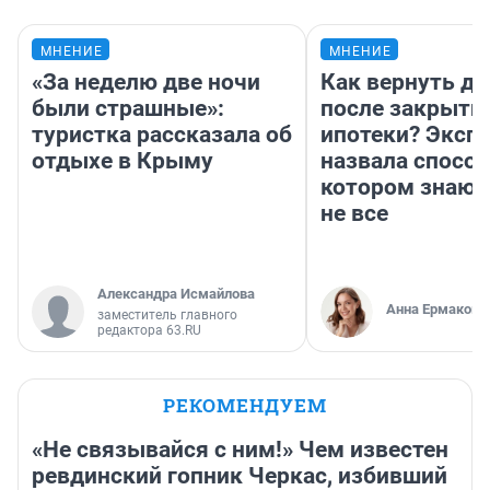
МНЕНИЕ
МНЕНИЕ
«За неделю две ночи
Как вернуть де
были страшные»:
после закрыти
туристка рассказала об
ипотеки? Эксп
отдыхе в Крыму
назвала способ
котором знают
не все
Александра Исмайлова
Анна Ермакова
заместитель главного
редактора 63.RU
РЕКОМЕНДУЕМ
«Не связывайся с ним!» Чем известен
ревдинский гопник Черкас, избивший