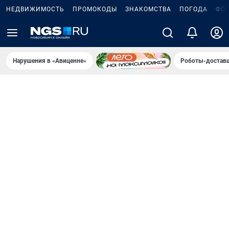
НЕДВИЖИМОСТЬ
ПРОМОКОДЫ
ЗНАКОМСТВА
ПОГОДА
ФО
Нарушения в «Авиценне»
Роботы-доставщ