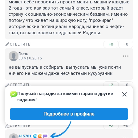
может себе позволить просто менять машину каждые 
2 года - это как раз тот самый класс, который ведет 
страну к социально-экономическим безднам, именно 
потому что живет на широкую ногу, "прожирая" 
исторические потенциалы народа, начиная с нефти-
газа, высасываемых недр нашей Родины.
+0
–0
ОТВЕТИТЬ
Гость
30 мая, 20:16
не выпускать а собирать. выпускать мы уже почти 
ничего не можем даже несчастный кукурузник
+2
–0
ОТВЕТИТЬ
Получай награды за комментарии и другие 
Гость
30 мая, 17:50
задания!
НЕТ!!! Только честный 4WD!!! Только V6 и V8!!! 
Подробнее в профиле
Никаких роботов и вариаторов!!!
+2
–0
ОТВЕТИТЬ
415701