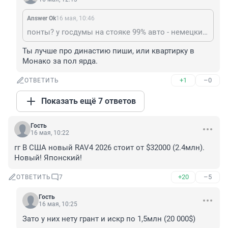
Answer Ok
16 мая, 10:46
понты? у госдумы на стояке 99% авто - немецкие - это понты или потреотизм?
Ты лучше про династию пиши, или квартирку в 
Монако за пол ярда.
+1
–0
ОТВЕТИТЬ
Показать ещё 7 ответов
Гость
16 мая, 10:22
гг В США новый RAV4 2026 стоит от $32000 (2.4млн).

Новый! Японский!
+20
–5
ОТВЕТИТЬ
7
Гость
16 мая, 10:25
Зато у них нету грант и искр по 1,5млн (20 000$)