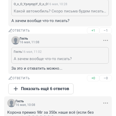
О_о_О_УрлулууУ_О_о_О
16 мая, 10:28
Какой автомобиль? Скоро письма будем писать друк другу на бумаге. Я тебе больше скажу-при бабке роскошью станут лошади.
А зачем вообще что-то писать?
+1
–1
ОТВЕТИТЬ
Гость
16 мая, 11:08
Гость
16 мая, 11:02
А зачем вообще что-то писать?
За это и отхватить можно...
+0
–0
ОТВЕТИТЬ
Показать ещё 6 ответов
Гость
16 мая, 10:08
Корона премио 98г за 350к наше всё (если без 