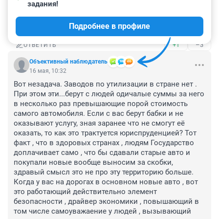
задания!
на 10-ти летней машине, я на переднем 
пассажирском сиденье. Через час опа дико устаёт. 
Подробнее в профиле
Не расчитаны они на людей выше 165 см ростом.
+1
–3
ОТВЕТИТЬ
Объективный наблюдатель
16 мая, 10:32
Вот незадача. Заводов по утилизации в стране нет . 
При этом эти...берут с людей одичалые суммы за него 
в несколько раз превышающие порой стоимость 
самого автомобиля. Если с вас берут бабки и не 
оказывают услугу, зная заранее что не смогут её 
оказать, то как это трактуется юриспруденцией? Тот 
факт , что в здоровых странах , людям Государство 
доплачивает само , что бы сдавали старые авто и 
покупали новые вообще выносим за скобки, 
здравый смысл это не про эту территорию больше. 
Когда у вас на дорогах в основном новые авто , вот 
это работающий действительно элемент 
безопасности , драйвер экономики , повышающий в 
том числе самоуважаение у людей , вызывающий 