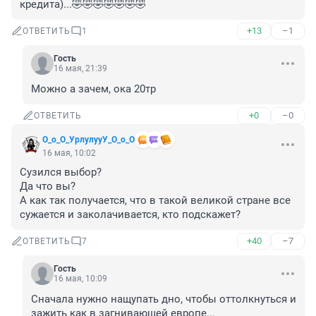
кредита)...🤣🤣🤣🤣🤣🤣🤣
+13
–1
ОТВЕТИТЬ
1
Гость
16 мая, 21:39
Можно а зачем, ока 20тр
+0
–0
ОТВЕТИТЬ
О_о_О_УрлулууУ_О_о_О
16 мая, 10:02
Сузился выбор?

Да что вы?

А как так получается, что в такой великой стране все 
сужается и заколачивается, кто подскажет?
+40
–7
ОТВЕТИТЬ
7
Гость
16 мая, 10:09
Сначала нужно нащупать дно, чтобы оттолкнуться и 
зажить как в загнивающей европе...