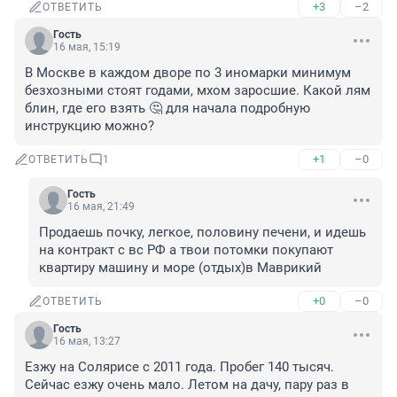
+3
–2
ОТВЕТИТЬ
Гость
16 мая, 15:19
В Москве в каждом дворе по 3 иномарки минимум 
безхозными стоят годами, мхом заросшие. Какой лям 
блин, где его взять 🤔 для начала подробную 
инструкцию можно?
+1
–0
ОТВЕТИТЬ
1
Гость
16 мая, 21:49
Продаешь почку, легкое, половину печени, и идешь 
на контракт с вс РФ а твои потомки покупают 
квартиру машину и море (отдых)в Маврикий
+0
–0
ОТВЕТИТЬ
Гость
16 мая, 13:27
Езжу на Солярисе с 2011 года. Пробег 140 тысяч. 
Сейчас езжу очень мало. Летом на дачу, пару раз в 