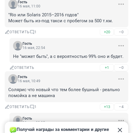
Гость
16 мая, 11:00
"Rio или Solaris 2015–2016 годов"

Может быть из-под такси с пробегом за 500 т.км.
+20
–0
ОТВЕТИТЬ
1
Гость
16 мая, 22:54
Не "может быть", а с вероятностью 99% оно и будет.
+1
–0
ОТВЕТИТЬ
Гость
16 мая, 10:49
Солярис что новый что тем более бушный - реально 
помойка а не машина
+13
–4
ОТВЕТИТЬ
1
Гость
16 мая, 11:10
Получай награды за комментарии и другие 
Мне тоже не понравился. Ездили с коллегой в Юргу 