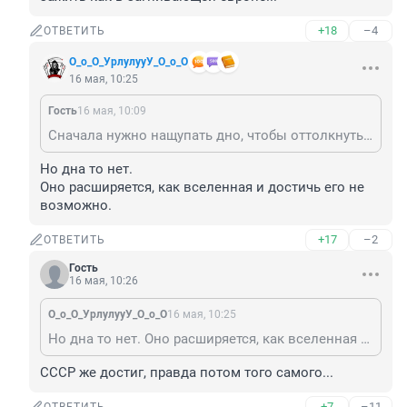
+18
–4
ОТВЕТИТЬ
О_о_О_УрлулууУ_О_о_О
16 мая, 10:25
Гость
16 мая, 10:09
Сначала нужно нащупать дно, чтобы оттолкнуться и зажить как в загнивающей европе...
Но дна то нет.

Оно расширяется, как вселенная и достичь его не 
возможно.
+17
–2
ОТВЕТИТЬ
Гость
16 мая, 10:26
О_о_О_УрлулууУ_О_о_О
16 мая, 10:25
Но дна то нет. Оно расширяется, как вселенная и достичь его не возможно.
СССР же достиг, правда потом того самого...
+7
–11