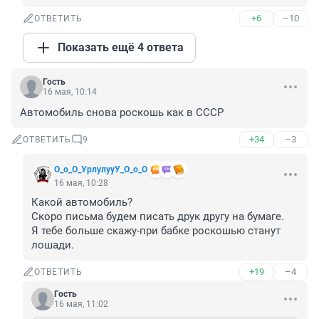
+6
–10
ОТВЕТИТЬ
Показать ещё 4 ответа
Гость
16 мая, 10:14
Автомобиль снова роскошь как в СССР
+34
–3
ОТВЕТИТЬ
9
О_о_О_УрлулууУ_О_о_О
16 мая, 10:28
Какой автомобиль?

Скоро письма будем писать друк другу на бумаге.

Я тебе больше скажу-при бабке роскошью станут 
лошади.
+19
–4
ОТВЕТИТЬ
Гость
16 мая, 11:02