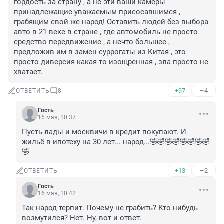
гордость за страну , а не эти ваши камеры 
принадлежащие уважаемым присосавшимся , 
грабящим свой же народ! Оставить людей без выбора 
авто в 21 веке в стране , где автомобиль не просто 
средство передвижение , а нечто большее , 
предложив им в замен суррогаты из Китая , это 
просто диверсия какая то изощренная , зла просто не 
хватает.
+97
–4
ОТВЕТИТЬ
8
Гость
16 мая, 10:37
Пусть лады и москвичи в кредит покупают. И 
жильё в ипотеху на 30 лет... народ...🤣🤣🤣🤣🤣🤣🤣🤣
🤣
+13
–2
ОТВЕТИТЬ
Гость
16 мая, 10:42
Так народ терпит. Почему не грабить? Кто нибудь 
возмутился? Нет. Ну, вот и ответ.