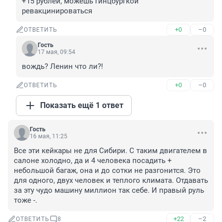
+15 рублей, можешь гинцбургкой 
ревакцинироваться
+0
–0
ОТВЕТИТЬ
Гость
17 мая, 09:54
вождь? Ленин что ли?!
+0
–0
ОТВЕТИТЬ
Показать ещё 1 ответ
Гость
16 мая, 11:25
Все эти кейкары не для Сибири. С таким двигателем в 
салоне холодно, да и 4 человека посадить + 
небольшой багаж, она и до сотки не разгонится. Это 
для одного, двух человек и теплого климата. Отдавать 
за эту чудо машину миллион так себе. И правый руль 
тоже -.
+22
–2
ОТВЕТИТЬ
8