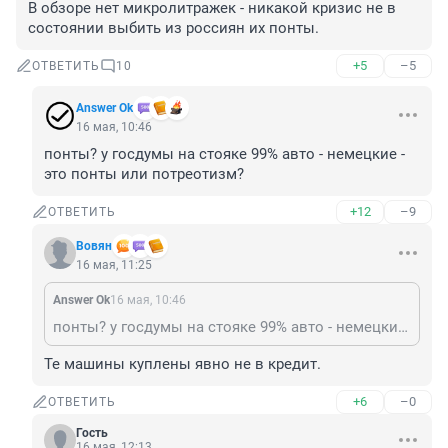
В обзоре нет микролитражек - никакой кризис не в 
состоянии выбить из россиян их понты.
+5
–5
ОТВЕТИТЬ
10
Answer Ok
16 мая, 10:46
понты? у госдумы на стояке 99% авто - немецкие - 
это понты или потреотизм?
+12
–9
ОТВЕТИТЬ
Вовян
16 мая, 11:25
Answer Ok
16 мая, 10:46
понты? у госдумы на стояке 99% авто - немецкие - это понты или потреотизм?
Те машины куплены явно не в кредит.
+6
–0
ОТВЕТИТЬ
Гость
16 мая, 12:13