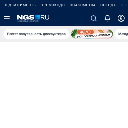
НЕДВИЖИМОСТЬ
ПРОМОКОДЫ
ЗНАКОМСТВА
ПОГОДА
ФО
Растет популярность дискаунтеров
Межд