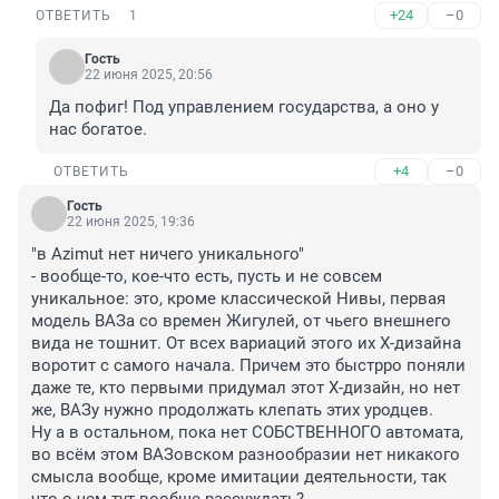
+24
–0
ОТВЕТИТЬ
1
Гость
22 июня 2025, 20:56
Да пофиг! Под управлением государства, а оно у 
нас богатое.
+4
–0
ОТВЕТИТЬ
Гость
22 июня 2025, 19:36
"в Azimut нет ничего уникального"

- вообще-то, кое-что есть, пусть и не совсем 
уникальное: это, кроме классической Нивы, первая 
модель ВАЗа со времен Жигулей, от чьего внешнего 
вида не тошнит. От всех вариаций этого их Х-дизайна 
воротит с самого начала. Причем это быстрро поняли 
даже те, кто первыми придумал этот Х-дизайн, но нет 
же, ВАЗу нужно продолжать клепать этих уродцев.

Ну а в остальном, пока нет СОБСТВЕННОГО автомата, 
во всём этом ВАЗовском разнообразии нет никакого 
смысла вообще, кроме имитации деятельности, так 