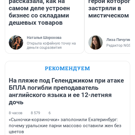
рассказала, как на
герои которого
самом деле устроен
застряли в
бизнес со складами
мистическом о
дешевых товаров
Наталья Шорохова
Лиза Пичугина
Открыла кофейную точку на
Редактор NGS.R
деньги соцразвития
РЕКОМЕНДУЕМ
На пляже под Геленджиком при атаке
БПЛА погибли преподаватель
английского языка и ее 12-летняя
дочь
8 часов
8 579
6
«Сыночки-корзиночки» заполонили Екатеринбург:
почему уральские парни массово оставили жен без
цветов