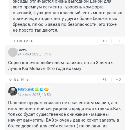
эксиды отличаются очень выгодной ценой для 
авто премиум сегмента - уровень комфорта 
высокий, функционал классный, есть много разных 
примочек, которых нет у других более бюджетных 
брендов, плюс 5 звезд по безопасности, это тоже 
не просто так даются.
+0
–1
ОТВЕТИТЬ
Гость
24 июня 2025, 17:15
Сорян конечно любителям тазиков, но за 3 ляма я 
лучше Kia Mohave 18го года возьму
+1
–0
ОТВЕТИТЬ
Tokyo_nsk
24 июня 2025, 13:50
Падение продаж связано не с качеством машин, а с 
вполне понятной ситуацией с кредитной ставкой.Как 
только будет существенное снижение - машины 
начнут выметать. ВАЗ ж очень давно хочет залезть в 
более дорогой для себя сегмент ( плюс один из 