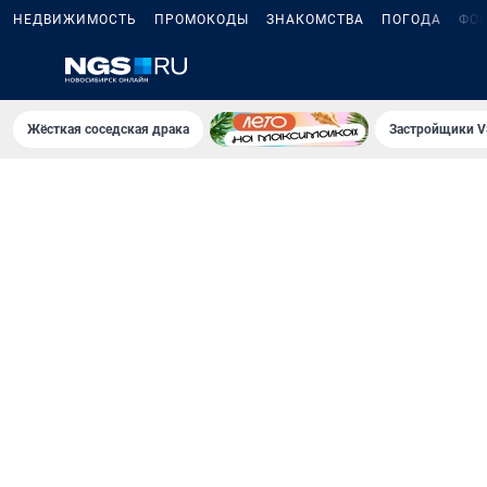
НЕДВИЖИМОСТЬ
ПРОМОКОДЫ
ЗНАКОМСТВА
ПОГОДА
ФО
Жёсткая соседская драка
Застройщики V