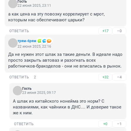
Гость
22 июня 2025, 23:11
а как цена на эту повозку коррелирует с мрот, 
которым нас обеспечивают царьки?
+17
–0
ОТВЕТИТЬ
трям-брям
22 июня 2025, 22:16
Да не нужен этот шлак за такие деньги. В идеале надо 
просто закрыть автоваз и разогнать всех 
работничков-бракоделов - они не вписались в рынок.
+32
–4
ОТВЕТИТЬ
2
Гость
23 июня 2025, 09:17
А шлак из китайского нонейма это норм? С 
названиями, как чайники в ДНС.... И доверие такое 
же к ним.
+0
–1
ОТВЕТИТЬ