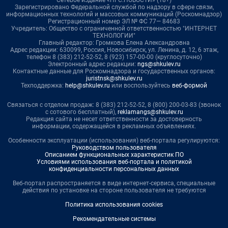
Сетевое издание «НГС.НОВОСТИ» (18+)
Зарегистрировано Федеральной службой по надзору в сфере связи,
информационных технологий и массовых коммуникаций (Роскомнадзор)
Регистрационный номер ЭЛ № ФС 77— 84683
Учредитель: Общество с ограниченной ответственностью "ИНТЕРНЕТ
ТЕХНОЛОГИИ"
Главный редактор: Громкова Елена Александровна
Адрес редакции: 630099, Россия, Новосибирск, ул. Ленина, д. 12, 6 этаж,
телефон 8 (383) 212-52-52, 8 (923) 157-00-00 (круглосуточно)
Электронный адрес редакции:
ngs@shkulev.ru
Контактные данные для Роскомнадзора и государственных органов:
juristnsk@shkulev.ru
Техподдержка:
help@shkulev.ru
или воспользуйтесь
веб-формой
Связаться с отделом продаж: 8 (383) 212-52-52, 8 (800) 200-03-83 (звонок
с сотового бесплатный),
reklamangs@shkulev.ru
Редакция сайта не несет ответственности за достоверность
информации, содержащейся в рекламных объявлениях.
Особенности эксплуатации (использования) веб-портала регулируются:
Руководством пользователя
Описанием функциональных характеристик ПО
Условиями использования веб-портала и политикой
конфиденциальности персональных данных
Веб-портал распространяется в виде интернет-сервиса, специальные
действия по установке на стороне пользователя не требуются
Политика использования cookies
Рекомендательные системы