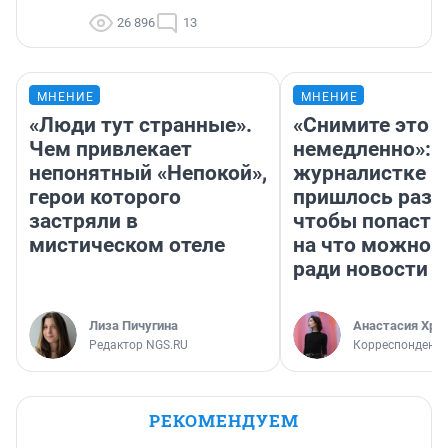
26 896
13
МНЕНИЕ
МНЕНИЕ
«Люди тут странные».
«Снимите это
Чем привлекает
немедленно»:
непонятный «Непокой»,
журналистке Н
герои которого
пришлось разд
застряли в
чтобы попасть 
мистическом отеле
на что можно 
ради новости
Лиза Пичугина
Анастасия Хри
Редактор NGS.RU
Корреспондент
РЕКОМЕНДУЕМ