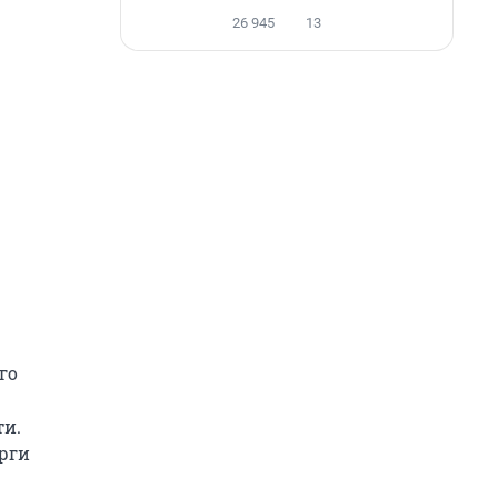
26 945
13
го
ти.
орги