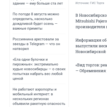
здание — ему больше ста лет
Источник: 
ГИС Торги
По погоде 8 августа можно
В Новосибирско
определить, насколько
Mitsubishi Paje
дождливой будет осень —
производителя 
важные приметы
Россиянина арестовали за
Информация об 
звезды в Telegram — что он
выпустили неско
натворил
Новосибирской 
«Ела одни булочки и
пирожные»: экстремально
«Вид торгов: ре
худые новосибирцы — о своих
— Обременения 
попытках набрать вес любой
ценой
Не работают аэропорты и
мобильный интернет: в
нескольких регионах
объявили ракетную опасность