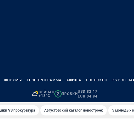
ФОРУМЫ
ТЕЛЕПРОГРАММА
АФИША
ГОРОСКОП
КУРСЫ ВА
USD 82,17
СЕЙЧАС
2
ПРОБКИ
+13°C
EUR 94,84
ики VS прокуратура
Августовский каталог новостроек
5 молодых н