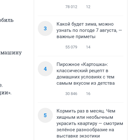
78 012
12
обиль
Какой будет зима, можно
3
узнать по погоде 7 августа, —
важные приметы
55 079
14
о машину
Пирожное «Картошка»:
4
классический рецепт в
домашних условиях с тем
самым вкусом из детства
е.
ции».
30 846
16
Кормить раз в месяц. Чем
5
хищным или необычным
украсить квартиру — смотрим
зелёное разнообразие на
выставке экзотики