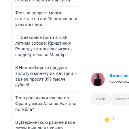
почему. Новости 7 августа
Тест на возраст мозга:
ответьте на эти 10 вопросов и
узнайте свой
Звездные гости в 500-
летнем соборе: Криштиану
Роналду готовится сыграть
свадьбу века на Мадейре
В Новосибирске продают
золотую монету из Австрии —
Анастас
за нее просят 399 тысяч
Корреспонд
рублей
Тело россиянки нашли во
Торги
Новосиб
Французских Альпах. Как она
погибла?
2
В Дзержинском районе двое
детей вышли на крышу