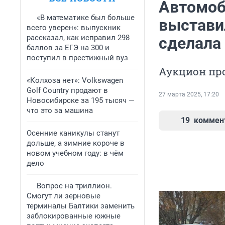
Автомоби
«В математике был больше
выставил
всего уверен»: выпускник
рассказал, как исправил 298
сделала
баллов за ЕГЭ на 300 и
поступил в престижный вуз
Аукцион пр
«Колхоза нет»: Volkswagen
Golf Сountry продают в
27 марта 2025, 17:20
Новосибирске за 195 тысяч —
что это за машина
19
коммен
Осенние каникулы станут
дольше, а зимние короче в
новом учебном году: в чём
дело
Вопрос на триллион.
Смогут ли зерновые
терминалы Балтики заменить
заблокированные южные