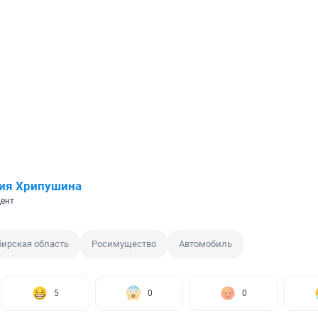
ия Хрипушина
ент
ирская область
Росимущество
Автомобиль
5
0
0