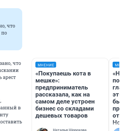
о, что
 по
зано, что
МНЕНИЕ
МНЕНИ
зыскании
«Покупаешь кота в
«Нико
ь арест
мешке»:
побед
предприниматель
главн
рассказала, как на
этого
,
самом деле устроен
бьет 
занный в
бизнес со складами
прока
нту
дешевых товаров
отзыв
доставить
Нолан
Наталья Шорохова