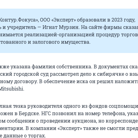
онтур.Фокуса», ООО «Эксперт» образовали в 2023 году,
 и учредитель — Игнат Мурзин. На сайте фирмы сказан
нимается реализацией-организацией процедур торгов
тованного и залогового имущества.
кже указана фамилия собственника. В документах ска
дский городской суд рассмотрел дело к сибирячке о в
тному договору. В обеспечение иска он решил наложит
itsubishi.
лная тезка руководителя одного из фондов соцпомощи
ожен в Бердске. НГС позвонил на номер телефона, ука
 сообщении о проведении аукциона, но корреспонде
ментарии. В компании «Эксперт» также не смогли пре
 данные о торгах.