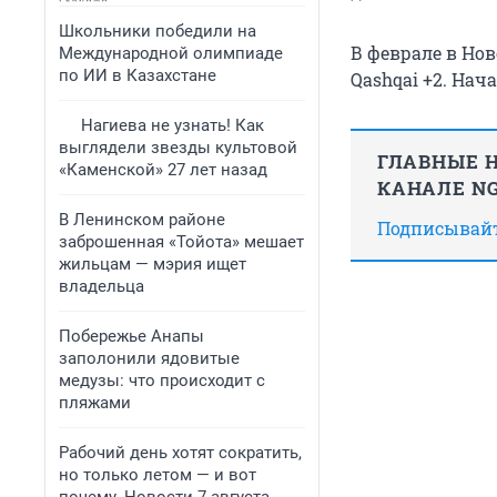
Школьники победили на
В феврале в Но
Международной олимпиаде
по ИИ в Казахстане
Qashqai +2. На
Нагиева не узнать! Как
выглядели звезды культовой
ГЛАВНЫЕ Н
«Каменской» 27 лет назад
КАНАЛЕ NG
В Ленинском районе
Подписывайте
заброшенная «Тойота» мешает
жильцам — мэрия ищет
владельца
Побережье Анапы
заполонили ядовитые
медузы: что происходит с
пляжами
Рабочий день хотят сократить,
но только летом — и вот