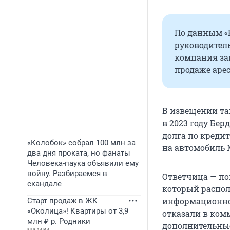
По данным «К
руководитель
компания за
продаже арес
В извещении та
в 2023 году Бер
долга по креди
«Колобок» собрал 100 млн за
на автомобиль M
два дня проката, но фанаты
Человека-паука объявили ему
войну. Разбираемся в
Ответчица — по
скандале
который распол
информационном
Старт продаж в ЖК
«Околица»! Квартиры от 3,9
отказали в ком
млн ₽ р. Родники
дополнительные