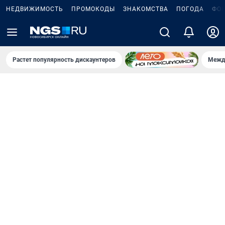
НЕДВИЖИМОСТЬ
ПРОМОКОДЫ
ЗНАКОМСТВА
ПОГОДА
ФО
Растет популярность дискаунтеров
Межд