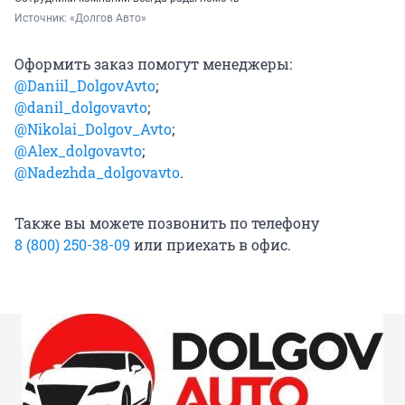
Источник: 
«Долгов Авто»
Оформить заказ помогут менеджеры:
@Daniil_DolgovAvto
;
@danil_dolgovavto
;
@Nikolai_Dolgov_Avto
;
@Alex_dolgovavto
;
@Nadezhda_dolgovavto
.
Также вы можете позвонить по телефону
8 (800) 250-38-09
или приехать в офис.