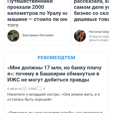
Путешественники
рассказала, как
проехали 2000
самом деле ус
километров по Уралу на
бизнес со скл
машине — стоило ли оно
дешевых това
того
Наталья Шорох
Екатерина Литкевич
Открыла кофейн
деньги соцразв
РЕКОМЕНДУЕМ
«Мне должны 17 млн, но банку плачу
я»: почему в Башкирии обманутые в
ИЖС не могут добиться правды
8 августа
9 868
4
Накипело у младшей сестры: «Она уехала жить, а я
осталась быть хорошей»
«Девчонки, вы испытываете судьбу»: что творится в