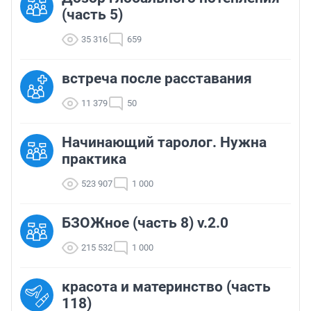
(часть 5)
35 316
659
встреча после расставания
11 379
50
Начинающий таролог. Нужна
практика
523 907
1 000
БЗОЖное (часть 8) v.2.0
215 532
1 000
красота и материнство (часть
118)