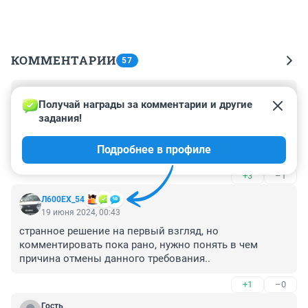
КОММЕНТАРИИ
57
Гость
19 июня 2024, 01:47
Получай награды за комментарии и другие 
задания!
Я против осаго. Но уж коли оно существует, то 
должен быть и инструмент контроля. Достаточно 
Подробнее в профиле
странно сохранить обязательное страхование, но 
отменить инструмент контроля.
+3
–1
Л600EХ_54
19 июня 2024, 00:43
странное решение на первый взгляд, но 
комментировать пока рано, нужно понять в чем 
причина отмены данного требования..
+1
–0
Гость