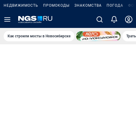
НЕДВИЖИМОСТЬ
ПРОМОКОДЫ
ЗНАКОМСТВА
ПОГОДА
ФО
Как строили мосты в Новосибирске
Траты