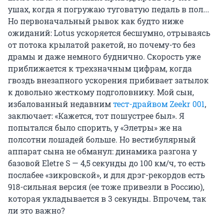
ушах, когда я погружаю туговатую педаль в пол...
Но первоначальный рывок как будто ниже
ожиданий: Lotus ускоряется бесшумно, отрываясь
от потока крылатой ракетой, но почему-то без
драмы и даже немного буднично. Скорость уже
приближается к трехзначным цифрам, когда
гвоздь внезапного ускорения прибивает затылок
к довольно жесткому подголовнику. Мой сын,
избалованный недавним
тест-драйвом Zeekr 001
,
заключает: «Кажется, тот пошустрее был». Я
попытался было спорить, у «Элетры» же на
полсотни лошадей больше. Но вестибулярный
аппарат сына не обманул: динамика разгона у
базовой Eletre S — 4,5 секунды до 100 км/ч, то есть
послабее «зикровской», и для дрэг-рекордов есть
918-сильная версия (ее тоже привезли в Россию),
которая укладывается в 3 секунды. Впрочем, так
ли это важно?