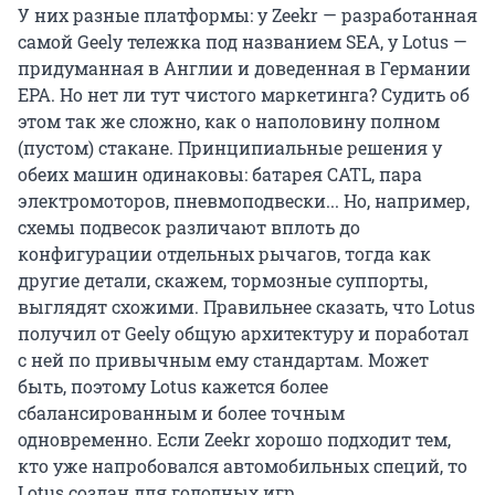
У них разные платформы: у Zeekr — разработанная
самой Geely тележка под названием SEA, у Lotus —
придуманная в Англии и доведенная в Германии
EPA. Но нет ли тут чистого маркетинга? Судить об
этом так же сложно, как о наполовину полном
(пустом) стакане. Принципиальные решения у
обеих машин одинаковы: батарея CATL, пара
электромоторов, пневмоподвески... Но, например,
схемы подвесок различают вплоть до
конфигурации отдельных рычагов, тогда как
другие детали, скажем, тормозные суппорты,
выглядят схожими. Правильнее сказать, что Lotus
получил от Geely общую архитектуру и поработал
с ней по привычным ему стандартам. Может
быть, поэтому Lotus кажется более
сбалансированным и более точным
одновременно. Если Zeekr хорошо подходит тем,
кто уже напробовался автомобильных специй, то
Lotus создан для голодных игр.