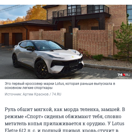
Это первый кроссовер марки Lotus, которая раньше выпускала в
основном легкие спорткары
Источник: 
Артем Краснов / 74.RU
Руль обшит мягкой, как морда теленка, замшей. В
режиме «Спорт» сиденья обжимают тебя, словно
метатель копья прилаживается к орудию. У Lotus
Eletre 612 л. с. и полный привод, кровь стучит в