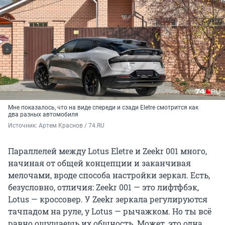
Мне показалось, что на виде спереди и сзади Eletre смотрится как
два разных автомобиля
Источник: 
Артем Краснов / 74.RU
Параллелей между Lotus Eletre и Zeekr 001 много,
начиная от общей концепции и заканчивая
мелочами, вроде способа настройки зеркал. Есть,
безусловно, отличия: Zeekr 001 — это лифтфбэк,
Lotus — кроссовер. У Zeekr зеркала регулируются
тачпадом на руле, у Lotus — рычажком. Но ты всё
равно ощущаешь их общность. Может, это одна