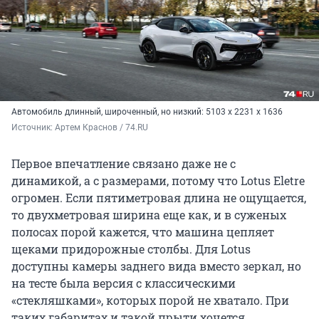
Автомобиль длинный, широченный, но низкий: 5103 х 2231 х 1636
Источник: 
Артем Краснов / 74.RU
Первое впечатление связано даже не с
динамикой, а с размерами, потому что Lotus Eletre
огромен. Если пятиметровая длина не ощущается,
то двухметровая ширина еще как, и в суженых
полосах порой кажется, что машина цепляет
щеками придорожные столбы. Для Lotus
доступны камеры заднего вида вместо зеркал, но
на тесте была версия с классическими
«стекляшками», которых порой не хватало. При
таких габаритах и такой прыти хочется