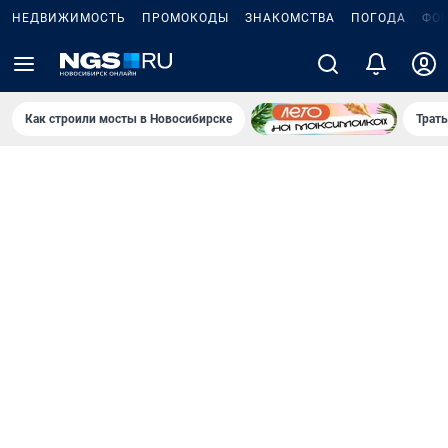
НЕДВИЖИМОСТЬ
ПРОМОКОДЫ
ЗНАКОМСТВА
ПОГОДА
ФО
Как строили мосты в Новосибирске
Траты