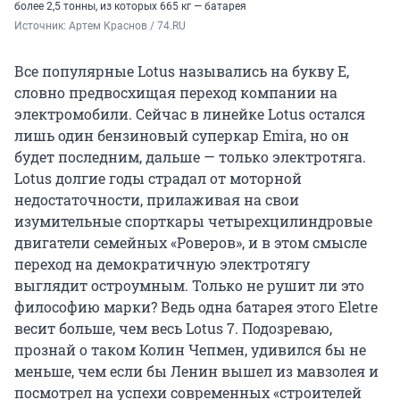
более 2,5 тонны, из которых 665 кг — батарея
Источник: 
Артем Краснов / 74.RU
Все популярные Lotus назывались на букву E,
словно предвосхищая переход компании на
электромобили. Сейчас в линейке Lotus остался
лишь один бензиновый суперкар Emira, но он
будет последним, дальше — только электротяга.
Lotus долгие годы страдал от моторной
недостаточности, прилаживая на свои
изумительные спорткары четырехцилиндровые
двигатели семейных «Роверов», и в этом смысле
переход на демократичную электротягу
выглядит остроумным. Только не рушит ли это
философию марки? Ведь одна батарея этого Eletre
весит больше, чем весь Lotus 7. Подозреваю,
прознай о таком Колин Чепмен, удивился бы не
меньше, чем если бы Ленин вышел из мавзолея и
посмотрел на успехи современных «строителей