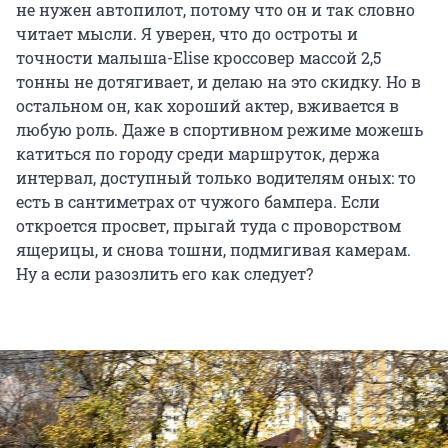
не нужен автопилот, потому что он и так словно
читает мысли. Я уверен, что до остроты и
точности малыша-Elise кроссовер массой 2,5
тонны не дотягивает, и делаю на это скидку. Но в
остальном он, как хороший актер, вживается в
любую роль. Даже в спортивном режиме можешь
катиться по городу среди маршруток, держа
интервал, доступный только водителям оных: то
есть в сантиметрах от чужого бампера. Если
откроется просвет, прыгай туда с проворством
ящерицы, и снова тошни, подмигивая камерам.
Ну а если разозлить его как следует?