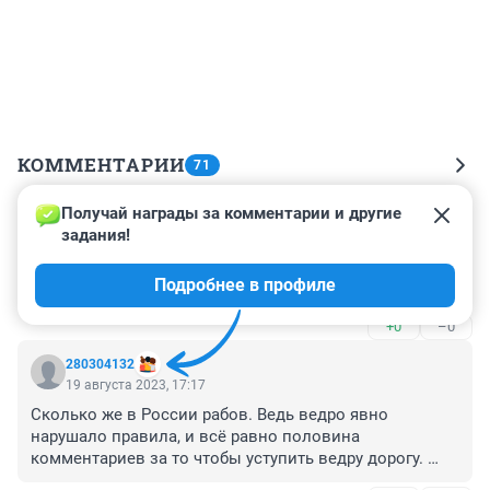
КОММЕНТАРИИ
71
Получай награды за комментарии и другие 
Гость
22 августа 2023, 13:46
задания!
Рега нужно на медкомиссию отправить. Явные 
Подробнее в профиле
проблемы с нервами и синдром "терпилы".
+0
–0
280304132
19 августа 2023, 17:17
Сколько же в России рабов. Ведь ведро явно 
нарушало правила, и всё равно половина 
комментариев за то чтобы уступить ведру дорогу. 
Крепостное право отменили 160 лет назад.