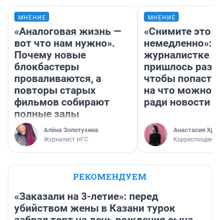
МНЕНИЕ
МНЕНИЕ
«Аналоговая жизнь —
«Снимите это
вот что нам нужно».
немедленно»:
Почему новые
журналистке Н
блокбастеры
пришлось разд
проваливаются, а
чтобы попасть 
повторы старых
на что можно 
фильмов собирают
ради новости
полные залы
Алёна Золотухина
Анастасия Хри
Журналист НГС
Корреспондент
РЕКОМЕНДУЕМ
«Заказали на 3-летие»: перед
убийством жены в Казани турок