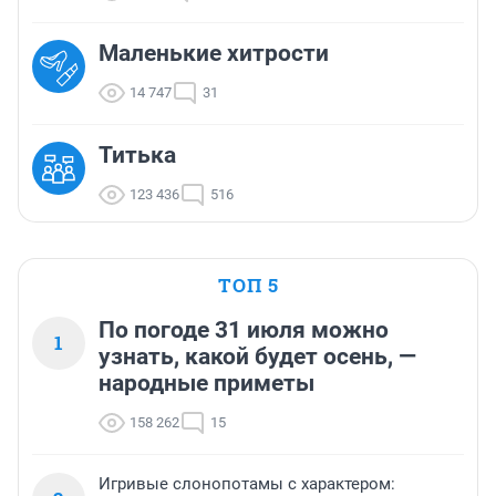
Маленькие хитрости
14 747
31
Титька
123 436
516
ТОП 5
По погоде 31 июля можно
1
узнать, какой будет осень, —
народные приметы
158 262
15
Игривые слонопотамы с характером: