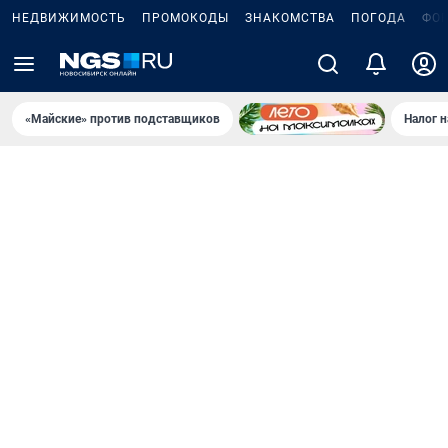
НЕДВИЖИМОСТЬ
ПРОМОКОДЫ
ЗНАКОМСТВА
ПОГОДА
ФО
«Майские» против подставщиков
Налог 