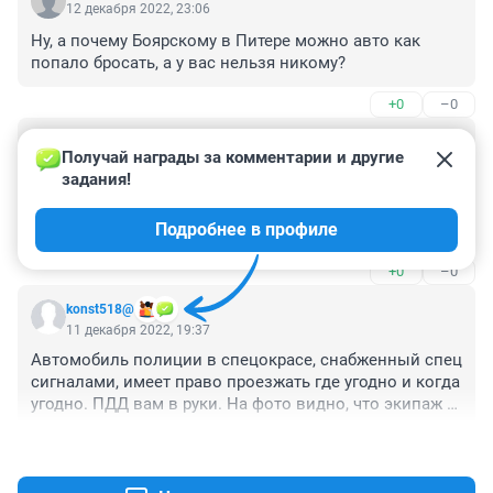
12 декабря 2022, 23:06
Ну, а почему Боярскому в Питере можно авто как 
попало бросать, а у вас нельзя никому?
+0
–0
Гость
11 декабря 2022, 22:32
Получай награды за комментарии и другие 
задания!
Как жаль, а ведь иногда даже горят автомобили... Не 
говоря уже о царапинах на весь бок или спущенных 
Подробнее в профиле
колёсах. Так печально это...
+0
–0
konst518@
11 декабря 2022, 19:37
Автомобиль полиции в спецокрасе, снабженный спец 
сигналами, имеет право проезжать где угодно и когда 
угодно. ПДД вам в руки. На фото видно, что экипаж 
работает по вызову. Все остальное от лукавства.
+3
–0