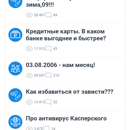
зима,09!!!
28 467
84
Кредитные карты. В каком
банке выгоднее и быстрее?
11 012
43
03.08.2006 - нам месяц!
39 697
210
Как избавиться от зависти???
13 415
52
Про антивирус Касперского
3 672
14