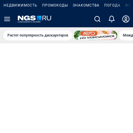
НЕДВИЖИМОСТЬ
ПРОМОКОДЫ
ЗНАКОМСТВА
ПОГОДА
ФО
Растет популярность дискаунтеров
Межд