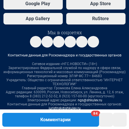
Google Play
App Store
App Gallery
RuStore
Мы в соцсетях
Контактные данные для Роскомнадзора и государственных органов
Сетевое издание «НГС.НОВОСТИ» (18+)
Зарегистрировано Федеральной службой по надзору в сфере связи,
информационных технологий и массовых коммуникаций (Роскомнадзор)
Регистрационный номер ЭЛ № ФС 77— 84683
Учредитель: Общество с ограниченной ответственностью "ИНТЕРНЕТ
ТЕХНОЛОГИИ"
Главный редактор: Громкова Елена Александровна
Адрес редакции: 630099, Россия, Новосибирск, ул. Ленина, д. 12, 6 этаж,
телефон 8 (383) 212-52-52, 8 (923) 157-00-00 (круглосуточно)
Электронный адрес редакции:
ngs@shkulev.ru
Контактные данные для Роскомнадзора и государственных органов:
juristnsk@shkulev.ru
Техподдержка:
help@shkulev.ru
или воспользуйтесь
веб-формой
84
Комментарии
Связаться с отделом продаж: 8 (383) 212-52-52, 8 (800) 200-03-83 (звонок
с сотового бесплатный),
reklamangs@shkulev.ru