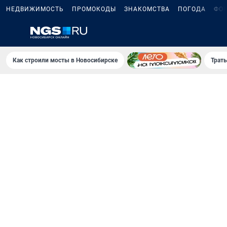
НЕДВИЖИМОСТЬ
ПРОМОКОДЫ
ЗНАКОМСТВА
ПОГОДА
ФО
Как строили мосты в Новосибирске
Траты