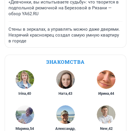
«Девчонки, вы испытываете судьбу»: что творится в
подпольной рюмочной на Березовой в Рязани —
обзор YA62.RU
Стены в зеркалах, а управлять можно даже дверями.
Незрячий красноярец создал самую умную квартиру
в городе
ЗНАКОМСТВА
Irina
,
40
Ната
,
43
Ирина
,
44
Марина
,
54
Александр
,
New
,
42