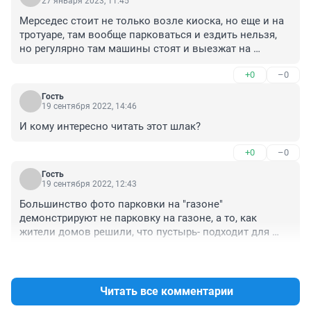
27 января 2023, 11:45
Мерседес стоит не только возле киоска, но еще и на 
тротуаре, там вообще парковаться и ездить нельзя, 
но регулярно там машины стоят и выезжат на 
вавилова по пешеходному переходу. На нарымской, 
+0
–0
там так же всегда все паркуются, летом не так, а 
зимой прям к крыльцу подъезжают, не ушто, 
Гость
настолько тупые все, и не понимаюь, что это тротуар, 
19 сентября 2022, 14:46
постоянно ругаюсь с водятлами там.
И кому интересно читать этот шлак?
+0
–0
Гость
19 сентября 2022, 12:43
Большинство фото парковки на "газоне" 
демонстрируют не парковку на газоне, а то, как 
жители домов решили, что пустырь- подходит для 
парковки. Ну и нарушения далеко не только со 
+0
–0
стороны автомобилистов. Например, те же киоски.в 
подавляющем большинстве регионоа они незаконны
Читать все комментарии