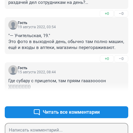
раздачей дел сотрудникам на день?

+0
–0
Меня можно было бы закидать тапком, но как раз я 
выиграла бои за пешеходную дорожку и придомовую 
Гость
территорию. Через ГИБДД. Потратив на пробивание 
19 августа 2022, 03:54
стены в год.

"— Учительская, 19."

Это фото в выходной день, обычно там полно машин, 
Настолько возмутило? Так сделайте так,чтобы это не 
ещё и входы в аптеки, магазины перегораживают.
повторялось!
+0
–0
Гость
15 августа 2022, 08:44
Где субару с прицепом, там пряям гааазоооон 
)))))))))))))))
+0
–1
Читать все комментарии