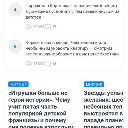
Пирожное «Картошка»: классический рецепт
4
в домашних условиях с тем самым вкусом из
детства
30 963
17
Кормить раз в месяц. Чем хищным или
5
необычным украсить квартиру — смотрим
зелёное разнообразие на выставке экзотики
27 000
13
МНЕНИЕ
МНЕНИЕ
«Игрушки больше не
Звезды услыш
герои истории». Чему
желания: шест
учит пятая часть
небесных тел
популярной детской
выстроятся в 
франшизы и почему
параде планет 
она полезна взрослым
правильно про