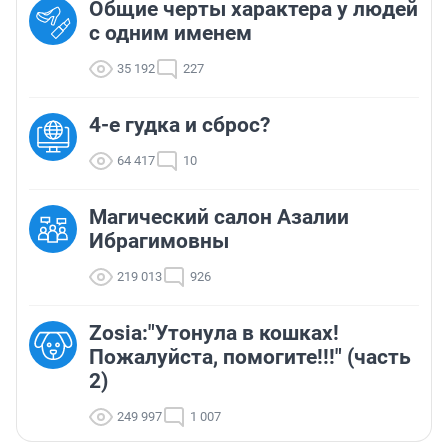
Общие черты характера у людей
с одним именем
35 192
227
4-е гудка и сброс?
64 417
10
Магический салон Азалии
Ибрагимовны
219 013
926
Zosia:"Утонула в кошках!
Пожалуйста, помогите!!!" (часть
2)
249 997
1 007