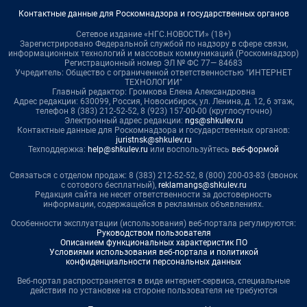
Контактные данные для Роскомнадзора и государственных органов
Сетевое издание «НГС.НОВОСТИ» (18+)
Зарегистрировано Федеральной службой по надзору в сфере связи,
информационных технологий и массовых коммуникаций (Роскомнадзор)
Регистрационный номер ЭЛ № ФС 77— 84683
Учредитель: Общество с ограниченной ответственностью "ИНТЕРНЕТ
ТЕХНОЛОГИИ"
Главный редактор: Громкова Елена Александровна
Адрес редакции: 630099, Россия, Новосибирск, ул. Ленина, д. 12, 6 этаж,
телефон 8 (383) 212-52-52, 8 (923) 157-00-00 (круглосуточно)
Электронный адрес редакции:
ngs@shkulev.ru
Контактные данные для Роскомнадзора и государственных органов:
juristnsk@shkulev.ru
Техподдержка:
help@shkulev.ru
или воспользуйтесь
веб-формой
Связаться с отделом продаж: 8 (383) 212-52-52, 8 (800) 200-03-83 (звонок
с сотового бесплатный),
reklamangs@shkulev.ru
Редакция сайта не несет ответственности за достоверность
информации, содержащейся в рекламных объявлениях.
Особенности эксплуатации (использования) веб-портала регулируются:
Руководством пользователя
Описанием функциональных характеристик ПО
Условиями использования веб-портала и политикой
конфиденциальности персональных данных
Веб-портал распространяется в виде интернет-сервиса, специальные
действия по установке на стороне пользователя не требуются