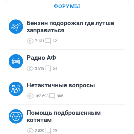
ФОРУМЫ
Бензин подорожал где лутше
заправиться
7 131
12
Радио АФ
3 518
54
Нетактичные вопросы
163 698
905
Помощь подброшенным
котятам
2 820
29