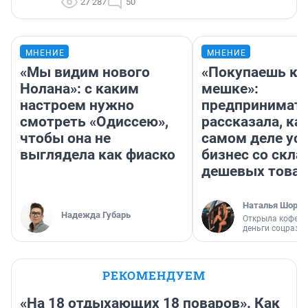
27 287
50
МНЕНИЕ
МНЕНИЕ
«Мы видим нового
«Покупаешь ко
Нолана»: с каким
мешке»:
настроем нужно
предпринимат
смотреть «Одиссею»,
рассказала, как
чтобы она не
самом деле ус
выглядела как фиаско
бизнес со скл
дешевых това
Наталья Шорох
Надежда Губарь
Открыла кофейн
деньги соцразв
РЕКОМЕНДУЕМ
«На 18 отдыхающих 18 поваров». Как