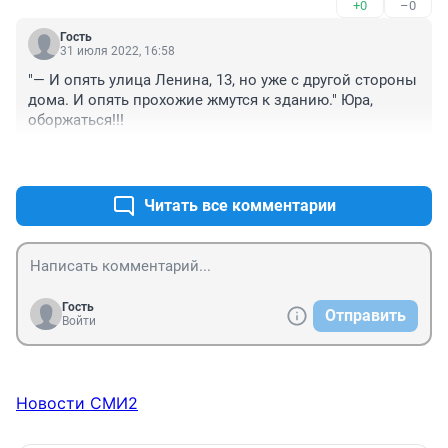
+0
–0
каждом жилом квартале..... а у нас все наоборот, мы 
движемся в век 18....
Гость
31 июля 2022, 16:58
"— И опять улица Ленина, 13, но уже с другой стороны 
дома. И опять прохожие жмутся к зданию." Юра, 
оборжаться!!!
+0
–0
Читать все комментарии
Гость
Отправить
Войти
Новости СМИ2