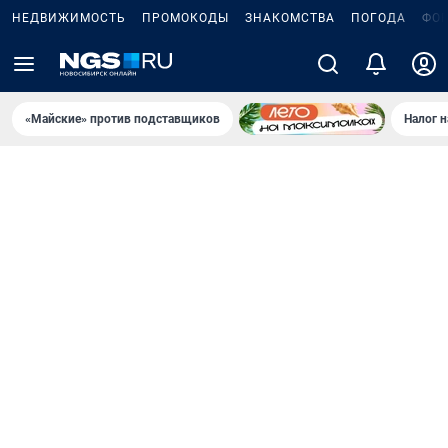
НЕДВИЖИМОСТЬ
ПРОМОКОДЫ
ЗНАКОМСТВА
ПОГОДА
ФО
«Майские» против подставщиков
Налог 