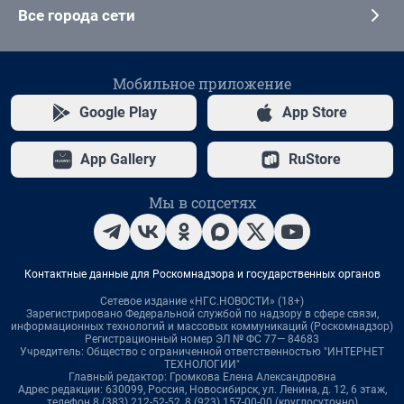
Все города сети
Мобильное приложение
Google Play
App Store
App Gallery
RuStore
Мы в соцсетях
Контактные данные для Роскомнадзора и государственных органов
Сетевое издание «НГС.НОВОСТИ» (18+)
Зарегистрировано Федеральной службой по надзору в сфере связи,
информационных технологий и массовых коммуникаций (Роскомнадзор)
Регистрационный номер ЭЛ № ФС 77— 84683
Учредитель: Общество с ограниченной ответственностью "ИНТЕРНЕТ
ТЕХНОЛОГИИ"
Главный редактор: Громкова Елена Александровна
Адрес редакции: 630099, Россия, Новосибирск, ул. Ленина, д. 12, 6 этаж,
телефон 8 (383) 212-52-52, 8 (923) 157-00-00 (круглосуточно)