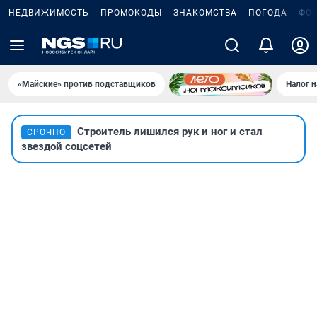
НЕДВИЖИМОСТЬ
ПРОМОКОДЫ
ЗНАКОМСТВА
ПОГОДА
ФО
«Майские» против подставщиков
Налог 
Строитель лишился рук и ног и стал
СРОЧНО
звездой соцсетей