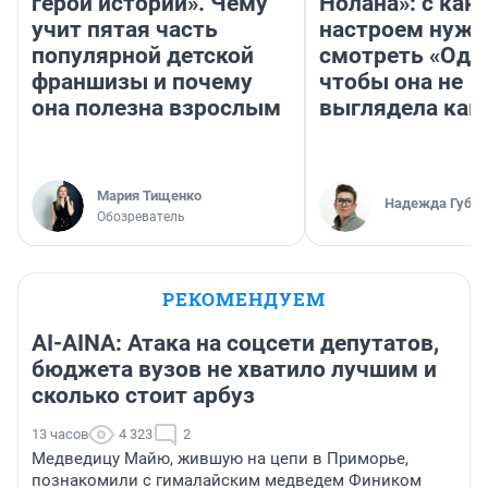
герои истории». Чему
Нолана»: с как
учит пятая часть
настроем нужн
популярной детской
смотреть «Оди
франшизы и почему
чтобы она не
она полезна взрослым
выглядела как
Мария Тищенко
Надежда Губар
Обозреватель
РЕКОМЕНДУЕМ
AI-AINA: Атака на соцсети депутатов,
бюджета вузов не хватило лучшим и
сколько стоит арбуз
13 часов
4 323
2
Медведицу Майю, жившую на цепи в Приморье,
познакомили с гималайским медведем Фиником