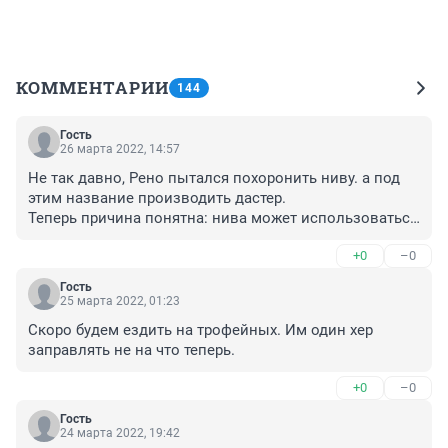
КОММЕНТАРИИ
144
Гость
26 марта 2022, 14:57
Не так давно, Рено пытался похоронить ниву. а под 
этим название производить дастер.

Теперь причина понятна: нива может использоваться 
в военных целях, собственно автомобили на базе 
+0
–0
нивы - реально стоят на вооружении.

Мое мнение, если Рено не уйдет само - надо его 
Гость
выгнать или обложить контрибуцией за такие 
25 марта 2022, 01:23
действия
Скоро будем ездить на трофейных. Им один хер 
заправлять не на что теперь.
+0
–0
Гость
24 марта 2022, 19:42