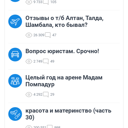
9 733
105
Отзывы о т/б Алтан, Талда,
Шамбала, кто бывал?
26 309
47
Вопрос юристам. Срочно!
2 749
49
Целый год на арене Мадам
Помпадур
4 292
29
красота и материнство (часть
30)
200 551
998