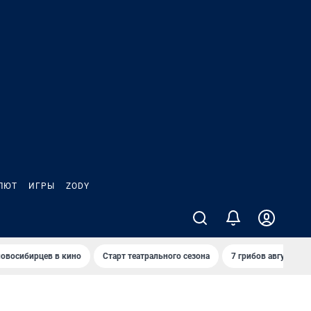
ЛЮТ
ИГРЫ
ZODY
овосибирцев в кино
Старт театрального сезона
7 грибов августа