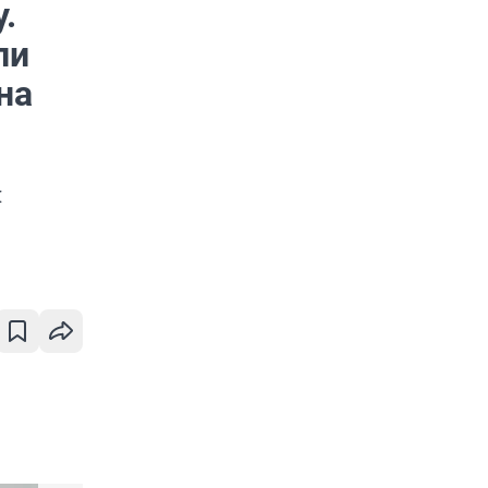
.
ли
на
й