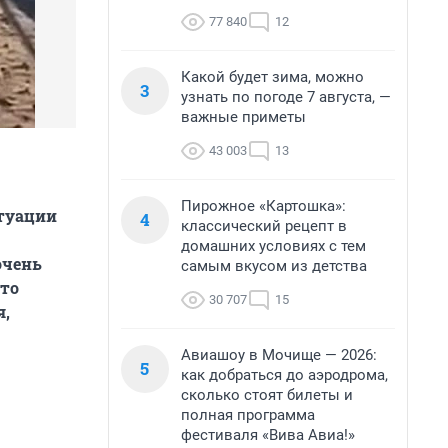
77 840
12
Какой будет зима, можно
3
узнать по погоде 7 августа, —
важные приметы
43 003
13
Пирожное «Картошка»:
итуации
4
классический рецепт в
домашних условиях с тем
очень
самым вкусом из детства
что
30 707
15
я,
Авиашоу в Мочище — 2026:
5
как добраться до аэродрома,
сколько стоят билеты и
полная программа
фестиваля «Вива Авиа!»