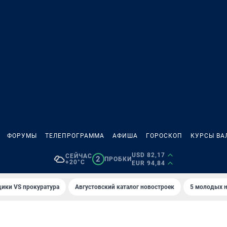
ФОРУМЫ
ТЕЛЕПРОГРАММА
АФИША
ГОРОСКОП
КУРСЫ ВА
USD 82,17
СЕЙЧАС
2
ПРОБКИ
+20°C
EUR 94,84
ики VS прокуратура
Августовский каталог новостроек
5 молодых н