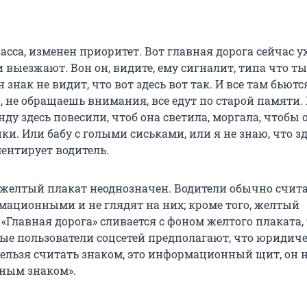
сса, изменен приоритет. Вот главная дорога сейчас у
и выезжают. Вон он, видите, ему сигналит, типа что ты
 знак не видит, что вот здесь вот так. И все там бьют
о, не обращаешь внимания, все едут по старой памяти.
ду здесь повесили, чтоб она светила, моргала, чтобы
. Или бабу с голыми сиськами, или я не знаю, что зд
ментирует водитель.
 желтый плакат неоднозначен. Водители обычно счит
ационными и не глядят на них; кроме того, желтый
Главная дорога» сливается с фоном желтого плаката, 
рые пользователи соцсетей предполагают, что юридиче
«Нельзя считать знаком, это информационный щит, он 
ным знаком».