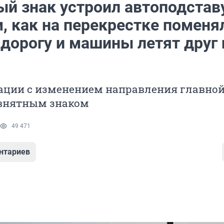
й знак устроил автоподставу
, как на перекрестке поменя
дорогу и машины летят друг 
уации с изменением направления главно
евнятным знаком
49 471
нтариев