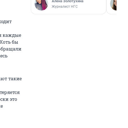
Алёна Золотухина
Журналист НГС
ходит
ся каждые
 Хоть бы
 обращали
есь
ают такие
теряется
ски это
не