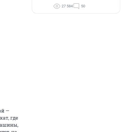
27 584
50
ой —
кат, где
 машины,
тет, но