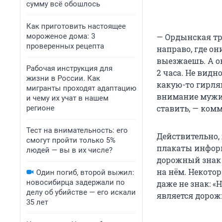
сумму всё обошлось
Как приготовить настоящее
мороженое дома: 3
— Ордынская тра
проверенных рецепта
направо, где он
выезжаешь. А он
Рабочая инструкция для
2 часа. Не видн
жизни в России. Как
какую-то гирлян
мигранты проходят адаптацию
внимание мужики
и чему их учат в нашем
ставить, — ком
регионе
Тест на внимательность: его
Действительно,
смогут пройти только 5%
плакаты информ
людей — вы в их числе?
дорожный знак «
на нём. Некото
Один погиб, второй выжил:
новосибирца задержали по
даже не знак: 
делу об убийстве — его искали
является дорож
35 лет