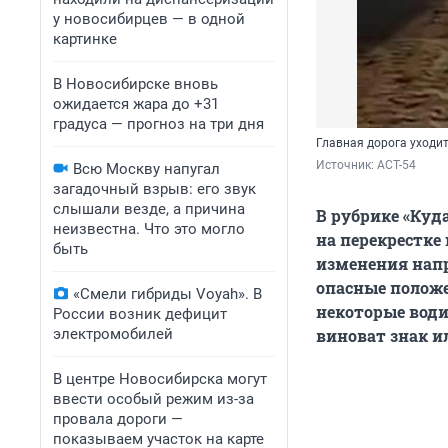
у новосибирцев — в одной
картинке
В Новосибирске вновь
ожидается жара до +31
градуса — прогноз на три дня
Главная дорога уходит
Источник: 
АСТ-54
Всю Москву напугал
загадочный взрыв: его звук
слышали везде, а причина
В рубрике «Куд
неизвестна. Что это могло
на перекрестке
быть
изменения напр
опасные положе
«Смели гибриды Voyah». В
некоторые води
России возник дефицит
электромобилей
виноват знак 
В центре Новосибирска могут
ввести особый режим из-за
провала дороги —
показываем участок на карте