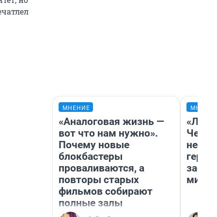
ечатлел
МНЕНИЕ
МНЕНИ
«Аналоговая жизнь —
«Люди
вот что нам нужно».
Чем п
Почему новые
непон
блокбастеры
герои
проваливаются, а
застр
повторы старых
мисти
фильмов собирают
полные залы