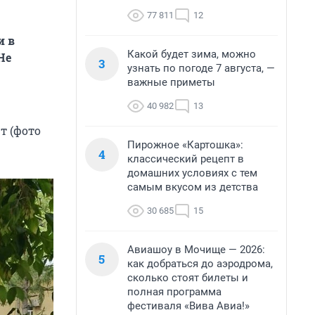
77 811
12
и в
Какой будет зима, можно
Н
е
3
узнать по погоде 7 августа, —
важные приметы
40 982
13
т (фото
Пирожное «Картошка»:
4
классический рецепт в
домашних условиях с тем
самым вкусом из детства
30 685
15
Авиашоу в Мочище — 2026:
5
как добраться до аэродрома,
сколько стоят билеты и
полная программа
фестиваля «Вива Авиа!»