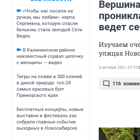
Вершина
«Чтобы нас носили на
проникл
ручках, мы любим»: нерпа
Сергеевна, которую спасли
ведет се
бельком, стала звездой Сети.
Видео
Изучаем оч
В Калининском районе
улицах Нов
неизвестный сорвал цепочку
с женщины — видео
3 октября 2021, 07:57
Тигры на пляже и 300 оленей
в дикой природе: топ-24
116
комме
самых красивых бухт
Приморского края
Бесплатные концерты, новые
выставки и фестиваль ухи:
собрали главные события
выходных в Новосибирске