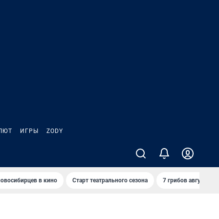
ЛЮТ
ИГРЫ
ZODY
овосибирцев в кино
Старт театрального сезона
7 грибов августа