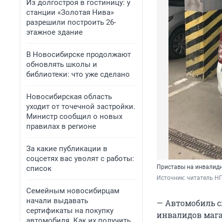
Из долгостроя в гостиницу: у
станции «Золотая Нива»
разрешили построить 26-
этажное здание
В Новосибирске продолжают
обновлять школы и
библиотеки: что уже сделано
Новосибирская область
уходит от точечной застройки.
Министр сообщил о новых
правилах в регионе
За какие публикации в
соцсетях вас уволят с работы:
Приставы на инвалид
список
Источник: 
читатель Н
Семейным новосибирцам
начали выдавать
— Автомобиль с
сертификаты на покупку
инвалидов мага
автомобиля. Как их получить