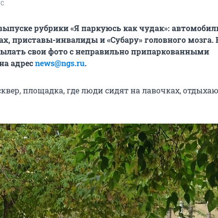
ГС
 выпуске рубрики «Я паркуюсь как чудак»: автомобил
ах, приставы-инвалиды и «Субару» головного мозга. 
сылать свои фото с неправильно припаркованными
на адрес
news@ngs.ru
.
квер, площадка, где люди сидят на лавочках, отдыхаю