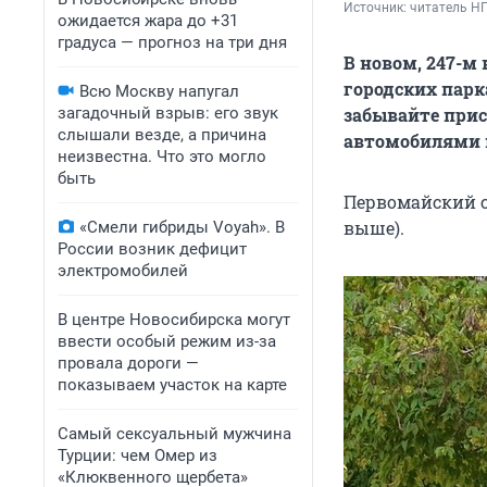
Источник: 
читатель Н
ожидается жара до +31
градуса — прогноз на три дня
В новом, 247-м
городских парк
Всю Москву напугал
загадочный взрыв: его звук
забывайте при
слышали везде, а причина
автомобилями
неизвестна. Что это могло
быть
Первомайский с
выше).
«Смели гибриды Voyah». В
России возник дефицит
электромобилей
В центре Новосибирска могут
ввести особый режим из-за
провала дороги —
показываем участок на карте
Самый сексуальный мужчина
Турции: чем Омер из
«Клюквенного щербета»