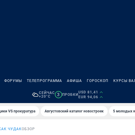
ФОРУМЫ
ТЕЛЕПРОГРАММА
АФИША
ГОРОСКОП
КУРСЫ ВА
USD 81,41
СЕЙЧАС
3
ПРОБКИ
+20°C
EUR 94,06
ики VS прокуратура
Августовский каталог новостроек
5 молодых н
КАК ЧУДАК
ОБЗОР