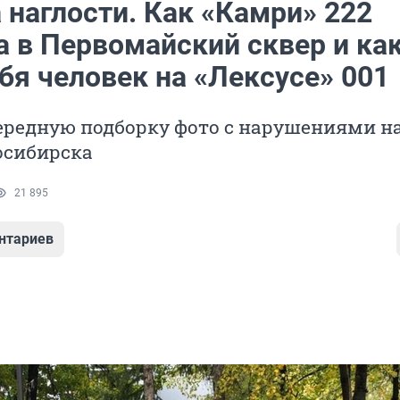
 наглости. Как «Камри» 222
а в Первомайский сквер и ка
бя человек на «Лексусе» 001
ередную подборку фото с нарушениями н
осибирска
21 895
нтариев