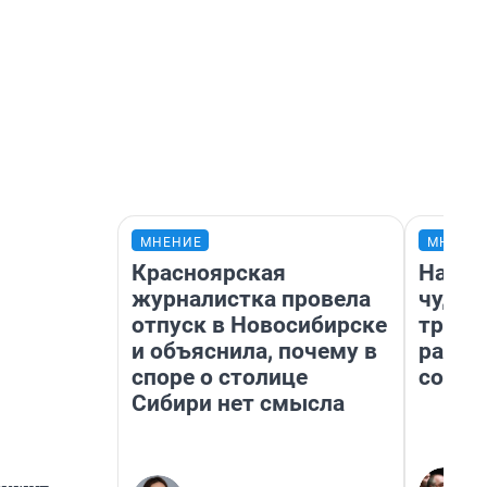
МНЕНИЕ
МНЕНИ
Красноярская
Насле
журналистка провела
чудом
отпуск в Новосибирске
транс
и объяснила, почему в
разне
споре о столице
совет
Сибири нет смысла