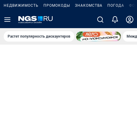
НЕДВИЖИМОСТЬ
ПРОМОКОДЫ
ЗНАКОМСТВА
ПОГОДА
ФО
Растет популярность дискаунтеров
Межд