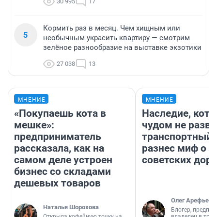
30 995
17
Кормить раз в месяц. Чем хищным или
5
необычным украсить квартиру — смотрим
зелёное разнообразие на выставке экзотики
27 038
13
МНЕНИЕ
МНЕНИЕ
«Покупаешь кота в
Наследие, кото
мешке»:
чудом не разва
предприниматель
транспортный 
рассказала, как на
разнес миф о 
самом деле устроен
советских доро
бизнес со складами
дешевых товаров
Олег Арефьев
Наталья Шорохова
Блогер, предпри
Открыла кофейную точку на
владелец в тра