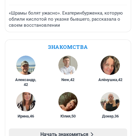
«Шрамы болят ужасно». Екатеринбурженка, которую
облили кислотой по указке бывшего, рассказала о
своем восстановлении
ЗНАКОМСТВА
Александр
,
New
,
42
Алёнушка
,
42
42
Ирина
,
46
Юлия
,
50
Докер
,
36
Начать знакомиться