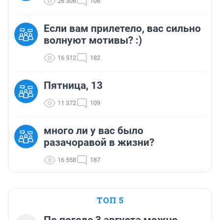
26 306
106
Если вам прилетело, вас сильно
волнуют мотивы? :)
16 512
182
Пятница, 13
11 372
109
много ли у вас было
разачоравой в жизни?
16 558
187
ТОП 5